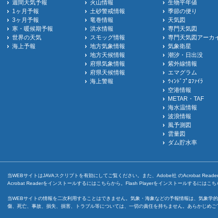
週間天気予報
火山情報
生物平年値
1ヶ月予報
土砂警戒情報
季節の便り
3ヶ月予報
竜巻情報
天気図
寒・暖候期予報
洪水情報
専門天気図
世界の天気
スモッグ情報
専門天気図アーカ
海上予報
地方気象情報
気象衛星
地方天候情報
潮汐・日出没
府県気象情報
紫外線情報
府県天候情報
エマグラム
海上警報
ｳｨﾝﾄﾞﾌﾟﾛﾌｧｲﾗ
空港情報
METAR・TAF
海水温情報
波浪情報
風予測図
雲量図
ダム貯水率
当WEBサイトはJAVAスクリプトを有効にしてご覧ください。また、Adobe社 のAcrobat ReaderとF
Acrobat Readerをインストールするには
こちら
から。Flash Playerをインストールするには
こち
当WEBサイトの情報を二次利用することはできません。気象・海象などの予報情報は、気象学的
傷、死亡、事故、損失、損害、トラブル等については、一切の責任を持ちません。あらかじめご