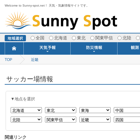
Welcome to Sunny-spot.net！ 天気・気象情報サイトです。
全国
北海道
東北
関東甲信
北陸
TOP
近畿
今日明日の天気
寒・暖候期予報
ポイント予報
週間天気予報
世界の天気
1ヶ月予報
3ヶ月予報
分布予報
海上予報
TOPICS
注意報・警報
土砂警戒情報
スモッグ情報
地方気象情報
地方天候情報
府県気象情報
府県天候情報
台風情報
地震情報
津波情報
火山情報
竜巻情報
洪水情報
海上警報
雨雲レーダ
ウィンド
専門天気
MET
潮汐
河川
生
季
専
紫
エ
海
ダ
風
ア
落
気
空
波
風
サッカー場情報
▼地点を選択
関連リンク