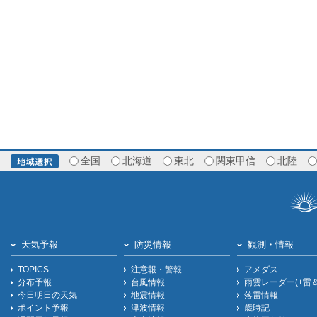
全国
北海道
東北
関東甲信
北陸
天気予報
防災情報
観測・情報
TOPICS
注意報・警報
アメダス
分布予報
台風情報
雨雲レーダー(+雷
今日明日の天気
地震情報
落雷情報
ポイント予報
津波情報
歳時記