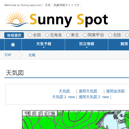
Welcome to Sunny-spot.net！ 天気・気象情報サイトです。
全国
北海道
東北
関東甲信
北陸
TOP
近畿
今日明日の天気
寒・暖候期予報
ポイント予報
週間天気予報
世界の天気
1ヶ月予報
3ヶ月予報
分布予報
海上予報
TOPICS
注意報・警報
土砂警戒情報
スモッグ情報
地方気象情報
地方天候情報
府県気象情報
府県天候情報
台風情報
地震情報
津波情報
火山情報
竜巻情報
洪水情報
海上警報
雨雲レーダ
ウィンド
専門天気
MET
潮汐
河川
生
季
専
紫
エ
海
ダ
風
ア
落
気
空
波
風
天気図
天気図
｜
週間天気図
｜
週間波浪図
天気図２ new
｜
週間天気図２ new
｜