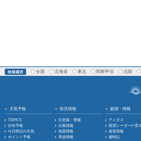
全国
北海道
東北
関東甲信
北陸
天気予報
防災情報
観測・情報
TOPICS
注意報・警報
アメダス
分布予報
台風情報
雨雲レーダー(+雷
今日明日の天気
地震情報
落雷情報
ポイント予報
津波情報
歳時記