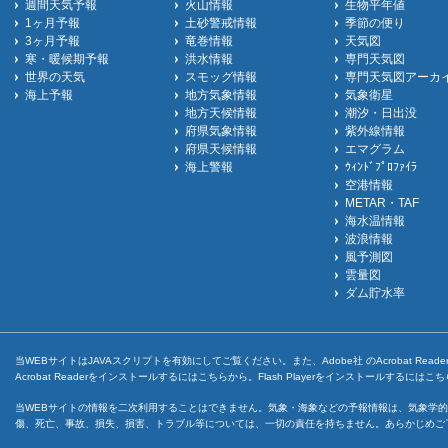
週間天気予報
火山情報
生物平年値
1ヶ月予報
土砂警戒情報
季節の便り
3ヶ月予報
竜巻情報
天気図
寒・暖候期予報
洪水情報
専門天気図
世界の天気
スモッグ情報
専門天気図アーカ
海上予報
地方気象情報
気象衛星
地方天候情報
潮汐・日出没
府県気象情報
紫外線情報
府県天候情報
エマグラム
海上警報
ｳｨﾝﾄﾞﾌﾟﾛﾌｧｲﾗ
空港情報
METAR・TAF
海水温情報
波浪情報
風予測図
雲量図
ダム貯水率
当WEBサイトはJAVAスクリプトを有効にしてご覧ください。また、Adobe社 のAcrobat ReaderとF
Acrobat Readerをインストールするには
こちら
から。Flash Playerをインストールするには
こち
当WEBサイトの情報を二次利用することはできません。気象・海象などの予報情報は、気象学的
傷、死亡、事故、損失、損害、トラブル等については、一切の責任を持ちません。あらかじめご