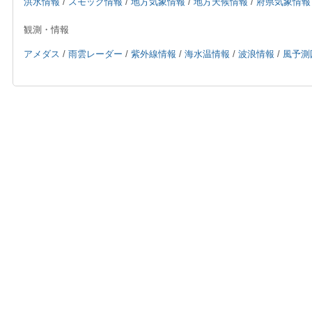
洪水情報
/
スモッグ情報
/
地方気象情報
/
地方天候情報
/
府県気象情報
観測・情報
アメダス
/
雨雲レーダー
/
紫外線情報
/
海水温情報
/
波浪情報
/
風予測