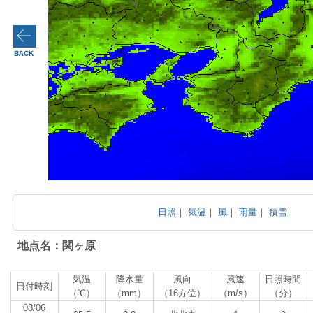
日照
｜
気温
｜
風
｜
雨量
｜
積雪
地点名：関ヶ原
気温
降水量
風向
風速
日照時間
日付時刻
（℃）
（mm）
（16方位）
（m/s）
（分）
08/06