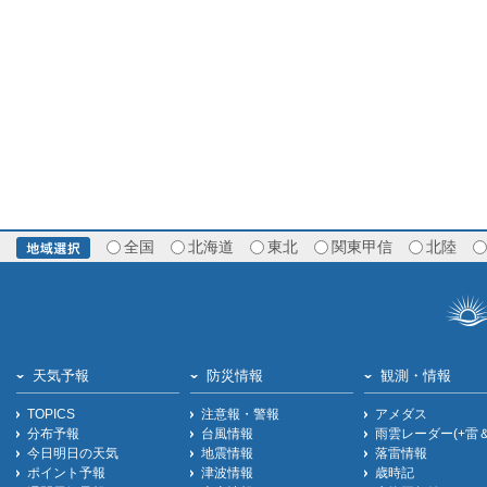
全国
北海道
東北
関東甲信
北陸
天気予報
防災情報
観測・情報
TOPICS
注意報・警報
アメダス
分布予報
台風情報
雨雲レーダー(+雷
今日明日の天気
地震情報
落雷情報
ポイント予報
津波情報
歳時記