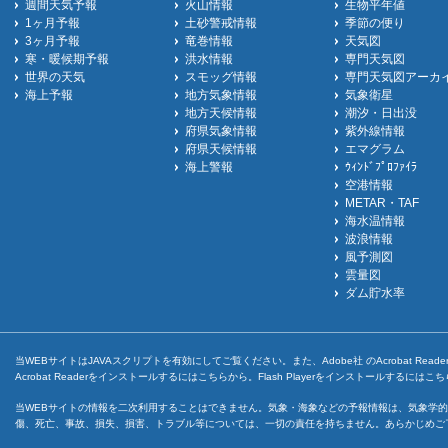
週間天気予報
火山情報
生物平年値
1ヶ月予報
土砂警戒情報
季節の便り
3ヶ月予報
竜巻情報
天気図
寒・暖候期予報
洪水情報
専門天気図
世界の天気
スモッグ情報
専門天気図アーカ
海上予報
地方気象情報
気象衛星
地方天候情報
潮汐・日出没
府県気象情報
紫外線情報
府県天候情報
エマグラム
海上警報
ｳｨﾝﾄﾞﾌﾟﾛﾌｧｲﾗ
空港情報
METAR・TAF
海水温情報
波浪情報
風予測図
雲量図
ダム貯水率
当WEBサイトはJAVAスクリプトを有効にしてご覧ください。また、Adobe社 のAcrobat ReaderとF
Acrobat Readerをインストールするには
こちら
から。Flash Playerをインストールするには
こち
当WEBサイトの情報を二次利用することはできません。気象・海象などの予報情報は、気象学的
傷、死亡、事故、損失、損害、トラブル等については、一切の責任を持ちません。あらかじめご