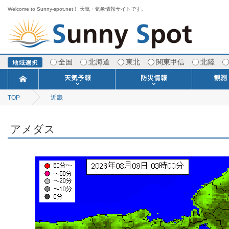
Welcome to Sunny-spot.net！ 天気・気象情報サイトです。
全国
北海道
東北
関東甲信
北陸
TOP
近畿
今日明日の天気
寒・暖候期予報
ポイント予報
週間天気予報
世界の天気
1ヶ月予報
3ヶ月予報
分布予報
海上予報
TOPICS
注意報・警報
土砂警戒情報
スモッグ情報
地方気象情報
地方天候情報
府県気象情報
府県天候情報
台風情報
地震情報
津波情報
火山情報
竜巻情報
洪水情報
海上警報
雨雲レーダ
ウィンド
専門天気
MET
潮汐
河川
生
季
専
紫
エ
海
ダ
風
ア
落
気
空
波
風
アメダス