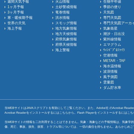
週間天気予報
火山情報
生物平年値
1ヶ月予報
土砂警戒情報
季節の便り
3ヶ月予報
竜巻情報
天気図
寒・暖候期予報
洪水情報
専門天気図
世界の天気
スモッグ情報
専門天気図アーカ
海上予報
地方気象情報
気象衛星
地方天候情報
潮汐・日出没
府県気象情報
紫外線情報
府県天候情報
エマグラム
海上警報
ｳｨﾝﾄﾞﾌﾟﾛﾌｧｲﾗ
空港情報
METAR・TAF
海水温情報
波浪情報
風予測図
雲量図
ダム貯水率
当WEBサイトはJAVAスクリプトを有効にしてご覧ください。また、Adobe社 のAcrobat ReaderとF
Acrobat Readerをインストールするには
こちら
から。Flash Playerをインストールするには
こち
当WEBサイトの情報を二次利用することはできません。気象・海象などの予報情報は、気象学的
傷、死亡、事故、損失、損害、トラブル等については、一切の責任を持ちません。あらかじめご