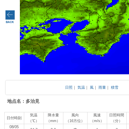
日照
｜
気温
｜
風
｜
雨量
｜
積雪
地点名：多治見
気温
降水量
風向
風速
日照時間
日付時刻
（℃）
（mm）
（16方位）
（m/s）
（分）
08/05