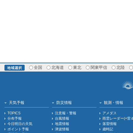
全国
北海道
東北
関東甲信
北陸
天気予報
防災情報
観測・情報
TOPICS
注意報・警報
アメダス
分布予報
台風情報
雨雲レーダー(+雷
今日明日の天気
地震情報
落雷情報
ポイント予報
津波情報
歳時記