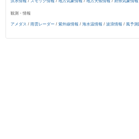
洪水情報
/
スモッグ情報
/
地方気象情報
/
地方天候情報
/
府県気象情報
観測・情報
アメダス
/
雨雲レーダー
/
紫外線情報
/
海水温情報
/
波浪情報
/
風予測