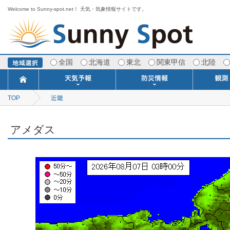
Welcome to Sunny-spot.net！ 天気・気象情報サイトです。
全国
北海道
東北
関東甲信
北陸
TOP
近畿
今日明日の天気
寒・暖候期予報
ポイント予報
週間天気予報
世界の天気
1ヶ月予報
3ヶ月予報
分布予報
海上予報
TOPICS
注意報・警報
土砂警戒情報
スモッグ情報
地方気象情報
地方天候情報
府県気象情報
府県天候情報
台風情報
地震情報
津波情報
火山情報
竜巻情報
洪水情報
海上警報
雨雲レーダ
ウィンド
専門天気
MET
潮汐
河川
生
季
専
紫
エ
海
ダ
風
ア
落
気
空
波
風
アメダス