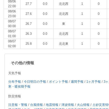
08/06
27.7
0.0
北北西
1
0
22:00
08/06
27.6
0.0
北北西
1
0
23:00
08/07
26.7
0.0
東
1
0
00:00
08/07
26.3
0.0
北北西
1
0
01:00
08/07
25.8
0.0
北北東
1
0
02:00
その他の情報
天気予報
分布予報
/
今日明日の予報
/
ポイント予報
/
週間予報
/
1ヶ月予報
/
3
寒・暖侯期予報
防災情報
注意報・警報
/
台風情報
/
地震情報
/
津波情報
/
火山情報
/
土砂災害情