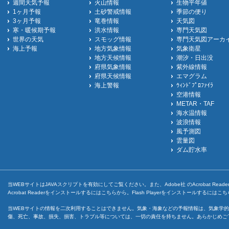
週間天気予報
火山情報
生物平年値
1ヶ月予報
土砂警戒情報
季節の便り
3ヶ月予報
竜巻情報
天気図
寒・暖候期予報
洪水情報
専門天気図
世界の天気
スモッグ情報
専門天気図アーカ
海上予報
地方気象情報
気象衛星
地方天候情報
潮汐・日出没
府県気象情報
紫外線情報
府県天候情報
エマグラム
海上警報
ｳｨﾝﾄﾞﾌﾟﾛﾌｧｲﾗ
空港情報
METAR・TAF
海水温情報
波浪情報
風予測図
雲量図
ダム貯水率
当WEBサイトはJAVAスクリプトを有効にしてご覧ください。また、Adobe社 のAcrobat ReaderとF
Acrobat Readerをインストールするには
こちら
から。Flash Playerをインストールするには
こち
当WEBサイトの情報を二次利用することはできません。気象・海象などの予報情報は、気象学的
傷、死亡、事故、損失、損害、トラブル等については、一切の責任を持ちません。あらかじめご