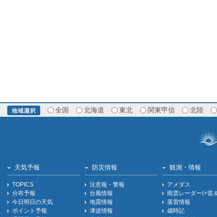
全国
北海道
東北
関東甲信
北陸
天気予報
防災情報
観測・情報
TOPICS
注意報・警報
アメダス
分布予報
台風情報
雨雲レーダー(+雷
今日明日の天気
地震情報
落雷情報
ポイント予報
津波情報
歳時記