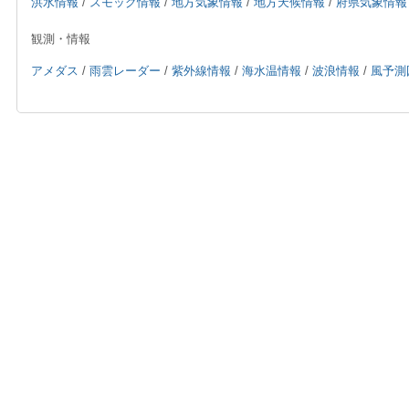
洪水情報
/
スモッグ情報
/
地方気象情報
/
地方天候情報
/
府県気象情報
観測・情報
アメダス
/
雨雲レーダー
/
紫外線情報
/
海水温情報
/
波浪情報
/
風予測