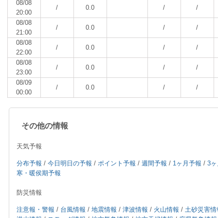
08/08
/
0.0
/
/
20:00
08/08
/
0.0
/
/
21:00
08/08
/
0.0
/
/
22:00
08/08
/
0.0
/
/
23:00
08/09
/
0.0
/
/
00:00
その他の情報
天気予報
分布予報
/
今日明日の予報
/
ポイント予報
/
週間予報
/
1ヶ月予報
/
3
寒・暖侯期予報
防災情報
注意報・警報
/
台風情報
/
地震情報
/
津波情報
/
火山情報
/
土砂災害情