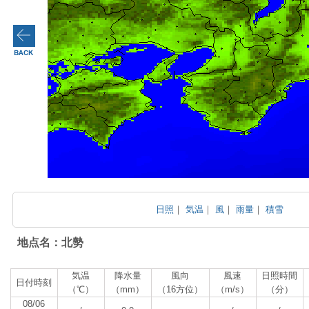
日照
｜
気温
｜
風
｜
雨量
｜
積雪
地点名：北勢
気温
降水量
風向
風速
日照時間
日付時刻
（℃）
（mm）
（16方位）
（m/s）
（分）
08/06