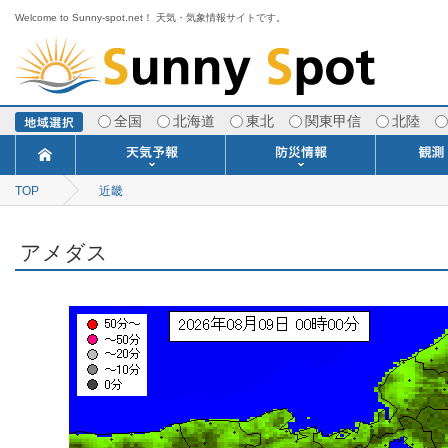
Welcome to Sunny-spot.net！ 天気・気象情報サイトです。
全国
北海道
東北
関東甲信
北陸
TOP
近畿
今日明日の天気
寒・暖候期予報
ポイント予報
週間天気予報
世界の天気
1ヶ月予報
3ヶ月予報
分布予報
海上予報
TOPICS
注意報・警報
土砂警戒情報
スモッグ情報
地方気象情報
地方天候情報
府県気象情報
府県天候情報
台風情報
地震情報
津波情報
火山情報
竜巻情報
洪水情報
海上警報
雨雲レーダ
ウィンド
専門天気
MET
潮汐
河川
生
季
専
紫
エ
海
ダ
風
ア
落
気
空
波
風
アメダス