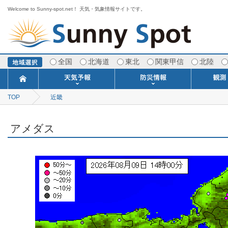
Welcome to Sunny-spot.net！ 天気・気象情報サイトです。
全国
北海道
東北
関東甲信
北陸
TOP
近畿
今日明日の天気
寒・暖候期予報
ポイント予報
週間天気予報
世界の天気
1ヶ月予報
3ヶ月予報
分布予報
海上予報
TOPICS
注意報・警報
土砂警戒情報
スモッグ情報
地方気象情報
地方天候情報
府県気象情報
府県天候情報
台風情報
地震情報
津波情報
火山情報
竜巻情報
洪水情報
海上警報
雨雲レーダ
ウィンド
専門天気
MET
潮汐
河川
生
季
専
紫
エ
海
ダ
風
ア
落
気
空
波
風
アメダス