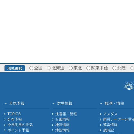
全国
北海道
東北
関東甲信
北陸
天気予報
防災情報
観測・情報
TOPICS
注意報・警報
アメダス
分布予報
台風情報
雨雲レーダー(+雷
今日明日の天気
地震情報
落雷情報
ポイント予報
津波情報
歳時記