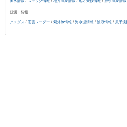
洪水情報
/
スモッグ情報
/
地方気象情報
/
地方天候情報
/
府県気象情報
観測・情報
アメダス
/
雨雲レーダー
/
紫外線情報
/
海水温情報
/
波浪情報
/
風予測