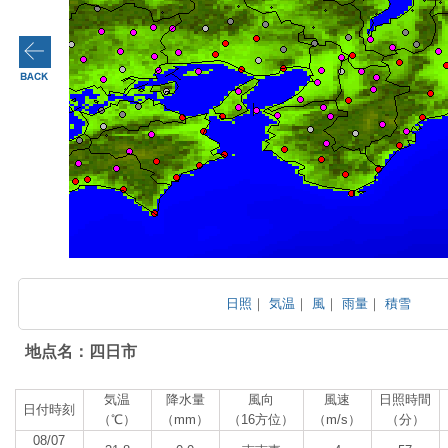
日照
｜
気温
｜
風
｜
雨量
｜
積雪
地点名：四日市
気温
降水量
風向
風速
日照時間
日付時刻
（℃）
（mm）
（16方位）
（m/s）
（分）
08/07