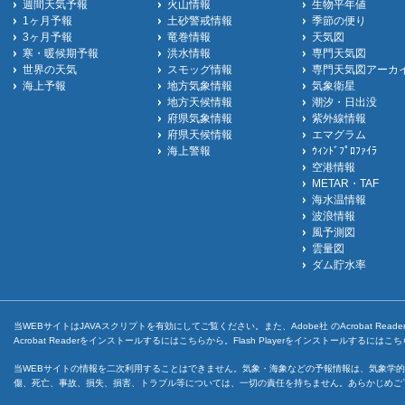
週間天気予報
火山情報
生物平年値
1ヶ月予報
土砂警戒情報
季節の便り
3ヶ月予報
竜巻情報
天気図
寒・暖候期予報
洪水情報
専門天気図
世界の天気
スモッグ情報
専門天気図アーカ
海上予報
地方気象情報
気象衛星
地方天候情報
潮汐・日出没
府県気象情報
紫外線情報
府県天候情報
エマグラム
海上警報
ｳｨﾝﾄﾞﾌﾟﾛﾌｧｲﾗ
空港情報
METAR・TAF
海水温情報
波浪情報
風予測図
雲量図
ダム貯水率
当WEBサイトはJAVAスクリプトを有効にしてご覧ください。また、Adobe社 のAcrobat ReaderとF
Acrobat Readerをインストールするには
こちら
から。Flash Playerをインストールするには
こち
当WEBサイトの情報を二次利用することはできません。気象・海象などの予報情報は、気象学的
傷、死亡、事故、損失、損害、トラブル等については、一切の責任を持ちません。あらかじめご