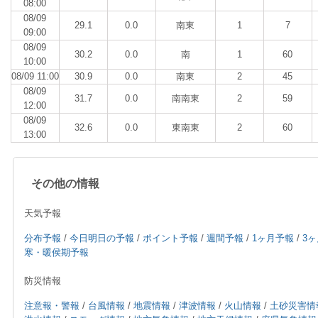
08:00
08/09
29.1
0.0
南東
1
7
09:00
08/09
30.2
0.0
南
1
60
10:00
08/09 11:00
30.9
0.0
南東
2
45
08/09
31.7
0.0
南南東
2
59
12:00
08/09
32.6
0.0
東南東
2
60
13:00
その他の情報
天気予報
分布予報
/
今日明日の予報
/
ポイント予報
/
週間予報
/
1ヶ月予報
/
3
寒・暖侯期予報
防災情報
注意報・警報
/
台風情報
/
地震情報
/
津波情報
/
火山情報
/
土砂災害情