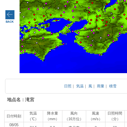
日照
｜
気温
｜
風
｜
雨量
｜
積雪
地点名：滝宮
気温
降水量
風向
風速
日照時間
日付時刻
（℃）
（mm）
（16方位）
（m/s）
（分）
08/05