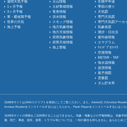
週間天気予報
火山情報
生物平年値
1ヶ月予報
土砂警戒情報
季節の便り
3ヶ月予報
竜巻情報
天気図
寒・暖候期予報
洪水情報
専門天気図
世界の天気
スモッグ情報
専門天気図アーカ
海上予報
地方気象情報
気象衛星
地方天候情報
潮汐・日出没
府県気象情報
紫外線情報
府県天候情報
エマグラム
海上警報
ｳｨﾝﾄﾞﾌﾟﾛﾌｧｲﾗ
空港情報
METAR・TAF
海水温情報
波浪情報
風予測図
雲量図
ダム貯水率
当WEBサイトはJAVAスクリプトを有効にしてご覧ください。また、Adobe社 のAcrobat ReaderとF
Acrobat Readerをインストールするには
こちら
から。Flash Playerをインストールするには
こち
当WEBサイトの情報を二次利用することはできません。気象・海象などの予報情報は、気象学的
傷、死亡、事故、損失、損害、トラブル等については、一切の責任を持ちません。あらかじめご