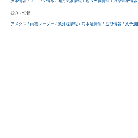
洪水情報
/
スモッグ情報
/
地方気象情報
/
地方天候情報
/
府県気象情報
観測・情報
アメダス
/
雨雲レーダー
/
紫外線情報
/
海水温情報
/
波浪情報
/
風予測