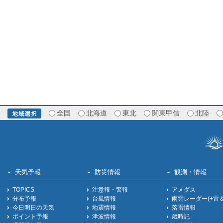
全国
北海道
東北
関東甲信
北陸
天気予報
防災情報
観測・情報
TOPICS
注意報・警報
アメダス
分布予報
台風情報
雨雲レーダー(+雷
今日明日の天気
地震情報
落雷情報
ポイント予報
津波情報
歳時記