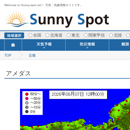
Welcome to Sunny-spot.net！ 天気・気象情報サイトです。
全国
北海道
東北
関東甲信
北陸
TOP
近畿
今日明日の天気
寒・暖候期予報
ポイント予報
週間天気予報
世界の天気
1ヶ月予報
3ヶ月予報
分布予報
海上予報
TOPICS
注意報・警報
土砂警戒情報
スモッグ情報
地方気象情報
地方天候情報
府県気象情報
府県天候情報
台風情報
地震情報
津波情報
火山情報
竜巻情報
洪水情報
海上警報
雨雲レーダ
ウィンド
専門天気
MET
潮汐
河川
生
季
専
紫
エ
海
ダ
風
ア
落
気
空
波
風
アメダス