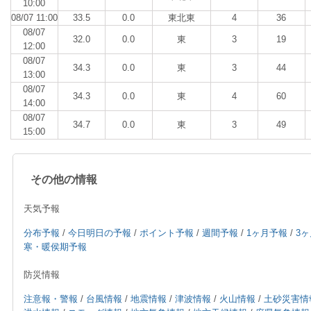
10:00
08/07 11:00
33.5
0.0
東北東
4
36
08/07
32.0
0.0
東
3
19
12:00
08/07
34.3
0.0
東
3
44
13:00
08/07
34.3
0.0
東
4
60
14:00
08/07
34.7
0.0
東
3
49
15:00
その他の情報
天気予報
分布予報
/
今日明日の予報
/
ポイント予報
/
週間予報
/
1ヶ月予報
/
3
寒・暖侯期予報
防災情報
注意報・警報
/
台風情報
/
地震情報
/
津波情報
/
火山情報
/
土砂災害情