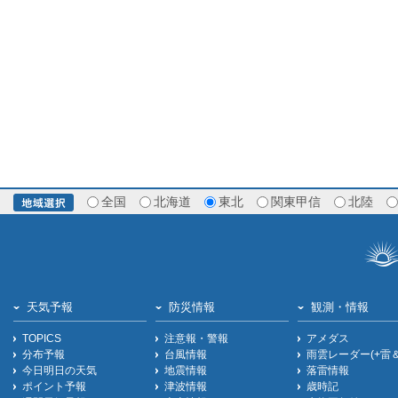
全国
北海道
東北
関東甲信
北陸
天気予報
防災情報
観測・情報
TOPICS
注意報・警報
アメダス
分布予報
台風情報
雨雲レーダー(+雷
今日明日の天気
地震情報
落雷情報
ポイント予報
津波情報
歳時記