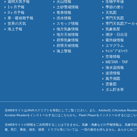
週間天気予報
火山情報
生物平年値
1ヶ月予報
土砂警戒情報
季節の便り
3ヶ月予報
竜巻情報
天気図
寒・暖候期予報
洪水情報
専門天気図
世界の天気
スモッグ情報
専門天気図アーカ
海上予報
地方気象情報
気象衛星
地方天候情報
潮汐・日出没
府県気象情報
紫外線情報
府県天候情報
エマグラム
海上警報
ｳｨﾝﾄﾞﾌﾟﾛﾌｧｲﾗ
空港情報
METAR・TAF
海水温情報
波浪情報
風予測図
雲量図
ダム貯水率
当WEBサイトはJAVAスクリプトを有効にしてご覧ください。また、Adobe社 のAcrobat ReaderとF
Acrobat Readerをインストールするには
こちら
から。Flash Playerをインストールするには
こち
当WEBサイトの情報を二次利用することはできません。気象・海象などの予報情報は、気象学的
傷、死亡、事故、損失、損害、トラブル等については、一切の責任を持ちません。あらかじめご