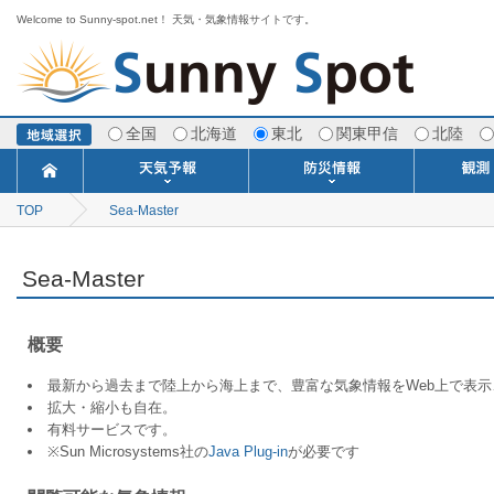
Welcome to Sunny-spot.net！ 天気・気象情報サイトです。
全国
北海道
東北
関東甲信
北陸
TOP
Sea-Master
今日明日の天気
寒・暖候期予報
ポイント予報
週間天気予報
世界の天気
1ヶ月予報
3ヶ月予報
分布予報
海上予報
TOPICS
注意報・警報
土砂警戒情報
スモッグ情報
地方気象情報
地方天候情報
府県気象情報
府県天候情報
台風情報
地震情報
津波情報
火山情報
竜巻情報
洪水情報
海上警報
雨雲レーダ
ウィンド
専門天気
MET
潮汐
河川
生
季
専
紫
エ
海
ダ
風
ア
落
気
空
波
風
Sea-Master
概要
最新から過去まで陸上から海上まで、豊富な気象情報をWeb上で表
拡大・縮小も自在。
有料サービスです。
※Sun Microsystems社の
Java Plug-in
が必要です