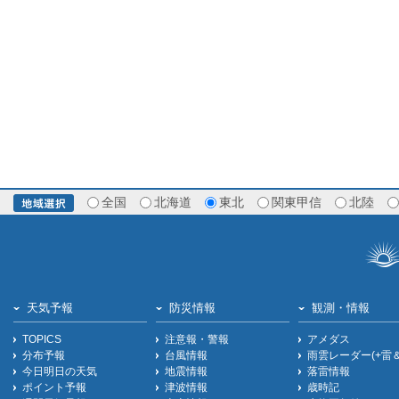
全国
北海道
東北
関東甲信
北陸
天気予報
防災情報
観測・情報
TOPICS
注意報・警報
アメダス
分布予報
台風情報
雨雲レーダー(+雷
今日明日の天気
地震情報
落雷情報
ポイント予報
津波情報
歳時記