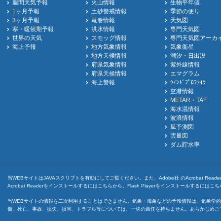
週間天気予報
火山情報
生物平年値
1ヶ月予報
土砂警戒情報
季節の便り
3ヶ月予報
竜巻情報
天気図
寒・暖候期予報
洪水情報
専門天気図
世界の天気
スモッグ情報
専門天気図アーカ
海上予報
地方気象情報
気象衛星
地方天候情報
潮汐・日出没
府県気象情報
紫外線情報
府県天候情報
エマグラム
海上警報
ｳｨﾝﾄﾞﾌﾟﾛﾌｧｲﾗ
空港情報
METAR・TAF
海水温情報
波浪情報
風予測図
雲量図
ダム貯水率
当WEBサイトはJAVAスクリプトを有効にしてご覧ください。また、Adobe社 のAcrobat ReaderとF
Acrobat Readerをインストールするには
こちら
から。Flash Playerをインストールするには
こち
当WEBサイトの情報を二次利用することはできません。気象・海象などの予報情報は、気象学的
傷、死亡、事故、損失、損害、トラブル等については、一切の責任を持ちません。あらかじめご