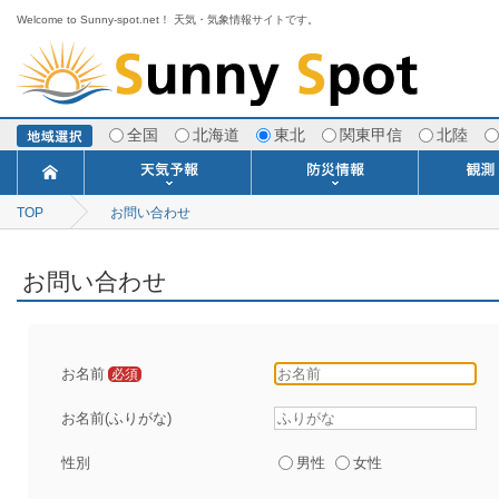
Welcome to Sunny-spot.net！ 天気・気象情報サイトです。
全国
北海道
東北
関東甲信
北陸
TOP
お問い合わせ
今日明日の天気
寒・暖候期予報
ポイント予報
週間天気予報
世界の天気
1ヶ月予報
3ヶ月予報
分布予報
海上予報
TOPICS
注意報・警報
土砂警戒情報
スモッグ情報
地方気象情報
地方天候情報
府県気象情報
府県天候情報
台風情報
地震情報
津波情報
火山情報
竜巻情報
洪水情報
海上警報
雨雲レーダ
ウィンド
専門天気
MET
潮汐
河川
生
季
専
紫
エ
海
ダ
風
ア
落
気
空
波
風
お問い合わせ
お名前
必須
お名前(ふりがな)
性別
男性
女性