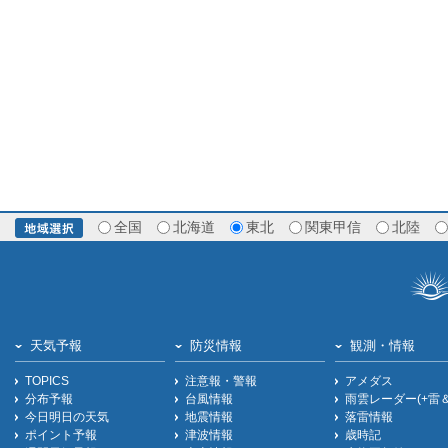
全国
北海道
東北
関東甲信
北陸
天気予報
防災情報
観測・情報
TOPICS
注意報・警報
アメダス
分布予報
台風情報
雨雲レーダー(+雷
今日明日の天気
地震情報
落雷情報
ポイント予報
津波情報
歳時記