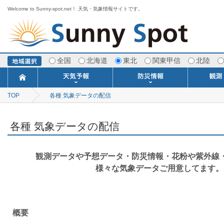
Welcome to Sunny-spot.net！ 天気・気象情報サイトです。
全国
北海道
東北
関東甲信
北陸
TOP
各種 気象データの配信
今日明日の天気
寒・暖候期予報
ポイント予報
週間天気予報
世界の天気
1ヶ月予報
3ヶ月予報
分布予報
海上予報
TOPICS
注意報・警報
土砂警戒情報
スモッグ情報
地方気象情報
地方天候情報
府県気象情報
府県天候情報
台風情報
地震情報
津波情報
火山情報
竜巻情報
洪水情報
海上警報
雨雲レーダ
ウィンド
専門天気
MET
潮汐
河川
生
季
専
紫
エ
海
ダ
風
ア
落
気
空
波
風
各種 気象データの配信
観測データや予想データ・防災情報・花粉や紫外線
様々な気象データご用意してます。
概要