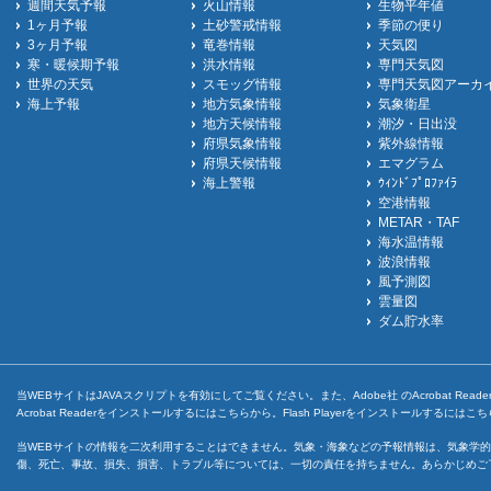
週間天気予報
火山情報
生物平年値
1ヶ月予報
土砂警戒情報
季節の便り
3ヶ月予報
竜巻情報
天気図
寒・暖候期予報
洪水情報
専門天気図
世界の天気
スモッグ情報
専門天気図アーカ
海上予報
地方気象情報
気象衛星
地方天候情報
潮汐・日出没
府県気象情報
紫外線情報
府県天候情報
エマグラム
海上警報
ｳｨﾝﾄﾞﾌﾟﾛﾌｧｲﾗ
空港情報
METAR・TAF
海水温情報
波浪情報
風予測図
雲量図
ダム貯水率
当WEBサイトはJAVAスクリプトを有効にしてご覧ください。また、Adobe社 のAcrobat ReaderとF
Acrobat Readerをインストールするには
こちら
から。Flash Playerをインストールするには
こち
当WEBサイトの情報を二次利用することはできません。気象・海象などの予報情報は、気象学的
傷、死亡、事故、損失、損害、トラブル等については、一切の責任を持ちません。あらかじめご