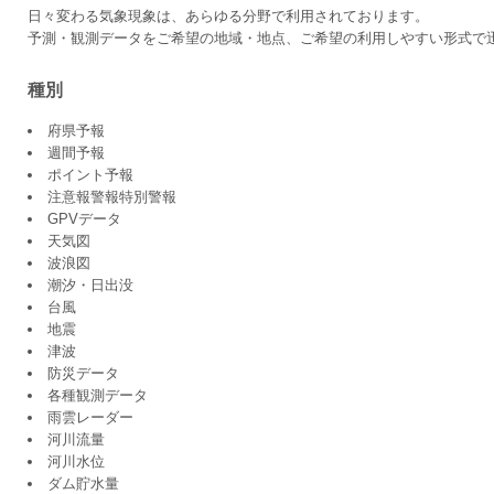
日々変わる気象現象は、あらゆる分野で利用されております。
予測・観測データをご希望の地域・地点、ご希望の利用しやすい形式で
種別
府県予報
週間予報
ポイント予報
注意報警報特別警報
GPVデータ
天気図
波浪図
潮汐・日出没
台風
地震
津波
防災データ
各種観測データ
雨雲レーダー
河川流量
河川水位
ダム貯水量