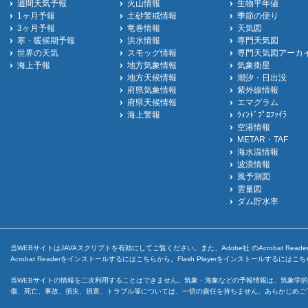
週間天気予報
火山情報
生物平年値
1ヶ月予報
土砂警戒情報
季節の便り
3ヶ月予報
竜巻情報
天気図
寒・暖候期予報
洪水情報
専門天気図
世界の天気
スモッグ情報
専門天気図アーカ
海上予報
地方気象情報
気象衛星
地方天候情報
潮汐・日出没
府県気象情報
紫外線情報
府県天候情報
エマグラム
海上警報
ｳｨﾝﾄﾞﾌﾟﾛﾌｧｲﾗ
空港情報
METAR・TAF
海水温情報
波浪情報
風予測図
雲量図
ダム貯水率
当WEBサイトはJAVAスクリプトを有効にしてご覧ください。また、Adobe社 のAcrobat ReaderとF
Acrobat Readerをインストールするには
こちら
から。Flash Playerをインストールするには
こち
当WEBサイトの情報を二次利用することはできません。気象・海象などの予報情報は、気象学的
傷、死亡、事故、損失、損害、トラブル等については、一切の責任を持ちません。あらかじめご