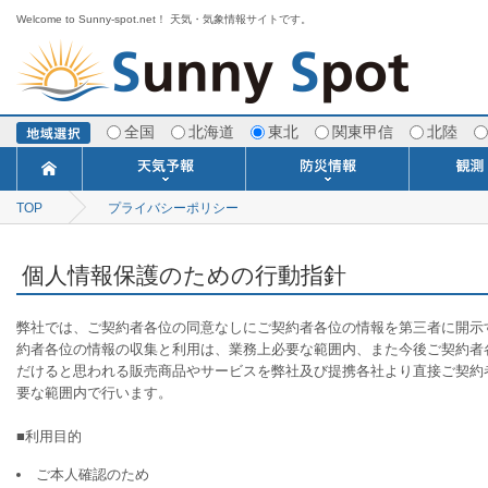
Welcome to Sunny-spot.net！ 天気・気象情報サイトです。
全国
北海道
東北
関東甲信
北陸
TOP
プライバシーポリシー
今日明日の天気
寒・暖候期予報
ポイント予報
週間天気予報
世界の天気
1ヶ月予報
3ヶ月予報
分布予報
海上予報
TOPICS
注意報・警報
土砂警戒情報
スモッグ情報
地方気象情報
地方天候情報
府県気象情報
府県天候情報
台風情報
地震情報
津波情報
火山情報
竜巻情報
洪水情報
海上警報
雨雲レーダ
ウィンド
専門天気
MET
潮汐
河川
生
季
専
紫
エ
海
ダ
風
ア
落
気
空
波
風
個人情報保護のための行動指針
弊社では、ご契約者各位の同意なしにご契約者各位の情報を第三者に開示
約者各位の情報の収集と利用は、業務上必要な範囲内、また今後ご契約者
だけると思われる販売商品やサービスを弊社及び提携各社より直接ご契約
要な範囲内で行います。
■利用目的
ご本人確認のため