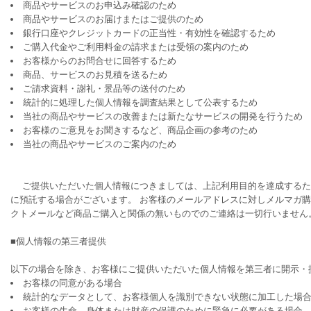
商品やサービスのお申込み確認のため
商品やサービスのお届けまたはご提供のため
銀行口座やクレジットカードの正当性・有効性を確認するため
ご購入代金やご利用料金の請求または受領の案内のため
お客様からのお問合せに回答するため
商品、サービスのお見積を送るため
ご請求資料・謝礼・景品等の送付のため
統計的に処理した個人情報を調査結果として公表するため
当社の商品やサービスの改善または新たなサービスの開発を行うため
お客様のご意見をお聞きするなど、商品企画の参考のため
当社の商品やサービスのご案内のため
ご提供いただいた個人情報につきましては、上記利用目的を達成するた
に預託する場合がございます。 お客様のメールアドレスに対しメルマガ
クトメールなど商品ご購入と関係の無いものでのご連絡は一切行いません
■個人情報の第三者提供
以下の場合を除き、お客様にご提供いただいた個人情報を第三者に開示・
お客様の同意がある場合
統計的なデータとして、お客様個人を識別できない状態に加工した場
お客様の生命、身体または財産の保護のために緊急に必要がある場合