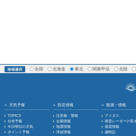
全国
北海道
東北
関東甲信
北陸
天気予報
防災情報
観測・情報
TOPICS
注意報・警報
アメダス
分布予報
台風情報
雨雲レーダー(+雷
今日明日の天気
地震情報
落雷情報
ポイント予報
津波情報
歳時記