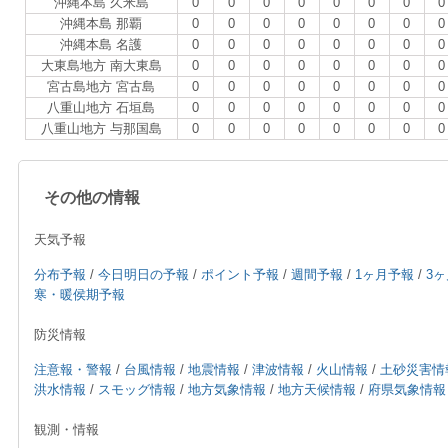
沖縄本島 久米島
0
0
0
0
0
0
0
0
沖縄本島 那覇
0
0
0
0
0
0
0
0
沖縄本島 名護
0
0
0
0
0
0
0
0
大東島地方 南大東島
0
0
0
0
0
0
0
0
宮古島地方 宮古島
0
0
0
0
0
0
0
0
八重山地方 石垣島
0
0
0
0
0
0
0
0
八重山地方 与那国島
0
0
0
0
0
0
0
0
その他の情報
天気予報
分布予報
/
今日明日の予報
/
ポイント予報
/
週間予報
/
1ヶ月予報
/
3
寒・暖侯期予報
防災情報
注意報・警報
/
台風情報
/
地震情報
/
津波情報
/
火山情報
/
土砂災害情
洪水情報
/
スモッグ情報
/
地方気象情報
/
地方天候情報
/
府県気象情報
観測・情報