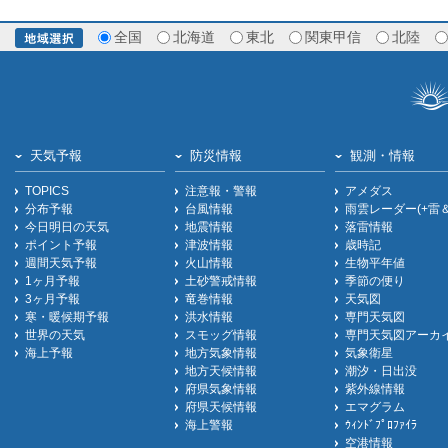
全国
北海道
東北
関東甲信
北陸
天気予報
防災情報
観測・情報
TOPICS
注意報・警報
アメダス
分布予報
台風情報
雨雲レーダー(+雷
今日明日の天気
地震情報
落雷情報
ポイント予報
津波情報
歳時記
週間天気予報
火山情報
生物平年値
1ヶ月予報
土砂警戒情報
季節の便り
3ヶ月予報
竜巻情報
天気図
寒・暖候期予報
洪水情報
専門天気図
世界の天気
スモッグ情報
専門天気図アーカ
海上予報
地方気象情報
気象衛星
地方天候情報
潮汐・日出没
府県気象情報
紫外線情報
府県天候情報
エマグラム
海上警報
ｳｨﾝﾄﾞﾌﾟﾛﾌｧｲﾗ
空港情報