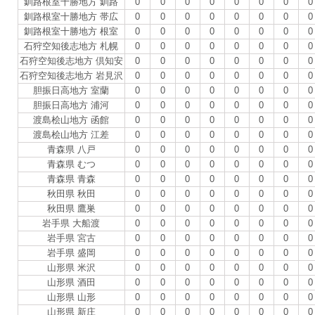
釧路根室十勝地方 釧路
0
0
0
0
0
0
0
0
釧路根室十勝地方 帯広
0
0
0
0
0
0
0
0
釧路根室十勝地方 根室
0
0
0
0
0
0
0
0
石狩空知後志地方 札幌
0
0
0
0
0
0
0
0
石狩空知後志地方 倶知安
0
0
0
0
0
0
0
0
石狩空知後志地方 岩見沢
0
0
0
0
0
0
0
0
胆振日高地方 室蘭
0
0
0
0
0
0
0
0
胆振日高地方 浦河
0
0
0
0
0
0
0
0
渡島桧山地方 函館
0
0
0
0
0
0
0
0
渡島桧山地方 江差
0
0
0
0
0
0
0
0
青森県 八戸
0
0
0
0
0
0
0
0
青森県 むつ
0
0
0
0
0
0
0
0
青森県 青森
0
0
0
0
0
0
0
0
秋田県 秋田
0
0
0
0
0
0
0
0
秋田県 鷹巣
0
0
0
0
0
0
0
0
岩手県 大船渡
0
0
0
0
0
0
0
0
岩手県 宮古
0
0
0
0
0
0
0
0
岩手県 盛岡
0
0
0
0
0
0
0
0
山形県 米沢
0
0
0
0
0
0
0
0
山形県 酒田
0
0
0
0
0
0
0
0
山形県 山形
0
0
0
0
0
0
0
0
山形県 新庄
0
0
0
0
0
0
0
0