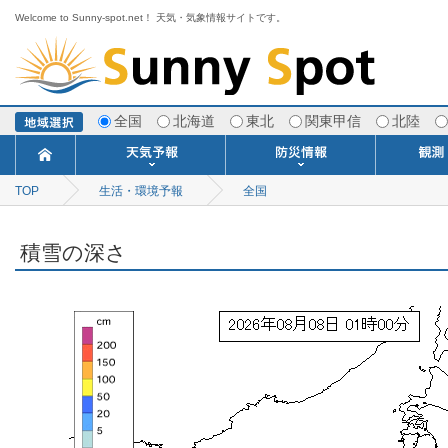
Welcome to Sunny-spot.net！ 天気・気象情報サイトです。
全国
北海道
東北
関東甲信
北陸
TOP
生活・環境予報
今日明日の天気
寒・暖候期予報
ポイント予報
週間天気予報
世界の天気
1ヶ月予報
3ヶ月予報
分布予報
海上予報
TOPICS
全国
注意報・警報
土砂警戒情報
スモッグ情報
地方気象情報
地方天候情報
府県気象情報
府県天候情報
台風情報
地震情報
津波情報
火山情報
竜巻情報
洪水情報
海上警報
雨雲レーダ
ウィンド
専門天気
MET
潮汐
河川
生
季
専
紫
エ
海
ダ
風
ア
落
気
空
波
風
積雪の深さ