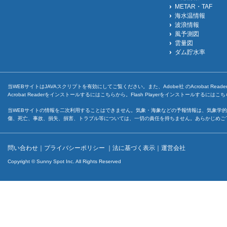
METAR・TAF
海水温情報
波浪情報
風予測図
雲量図
ダム貯水率
当WEBサイトはJAVAスクリプトを有効にしてご覧ください。また、Adobe社 のAcrobat ReaderとF
Acrobat Readerをインストールするには
こちら
から。Flash Playerをインストールするには
こち
当WEBサイトの情報を二次利用することはできません。気象・海象などの予報情報は、気象学的
傷、死亡、事故、損失、損害、トラブル等については、一切の責任を持ちません。あらかじめご
問い合わせ
｜
プライバシーポリシー
｜
法に基づく表示
｜
運営会社
Copyright © Sunny Spot Inc. All Rights Reserved