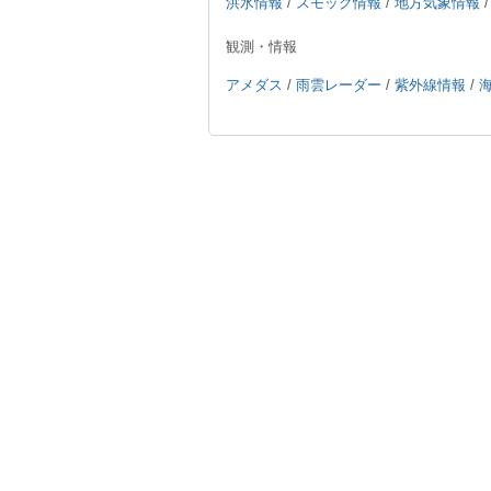
洪水情報
/
スモッグ情報
/
地方気象情報
観測・情報
アメダス
/
雨雲レーダー
/
紫外線情報
/