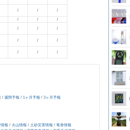
/
/
/
/
/
/
/
/
/
/
/
/
/
/
/
報
/
週間予報
/
1ヶ月予報
/
3ヶ月予報
波情報
/
火山情報
/
土砂災害情報
/
竜巻情報