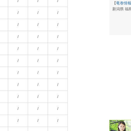
/
/
/
【
竜巻情
新潟県 福
潮汐・日
/
/
/
壁掛け 天
/
/
/
生活・環
/
/
/
気象・海
/
/
/
天気予報 
/
/
/
パトライ
/
/
/
天気管 
/
/
/
ポータブル
/
/
/
落雷・発
/
/
/
ｽﾏｰﾄﾌｫ
/
/
/