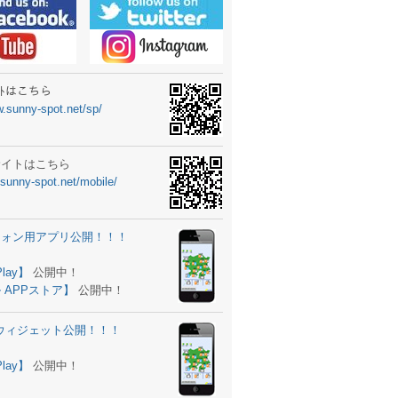
ーターニュータイプ新登場！
ォン ウィジェット公開
士スクールの御案内
ｻｲﾄはこちら
w.sunny-spot.net/sp/
所を移転しました。
 更新
サイトはこちら
.sunny-spot.net/mobile/
サイト OPEN！
 追加
フォン用アプリ公開！！！
。
ーター輸入販売開始！
Play】
公開中！
 APPストア】
公開中！
ォン アプリ バージョンアップ
d用ウィジェット公開！！！
ツ 追加
。
Play】
公開中！