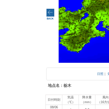
日照
｜
地点名：栃木
気温
降水量
風向
日付時刻
（℃）
（mm）
（16方
08/06