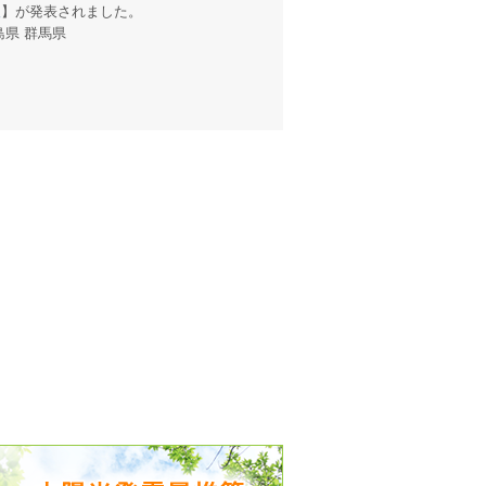
報
】が発表されました。
島県 群馬県
出没、パワーアップ＆リニューアル
気予報 温湿度計の販売を開始
境予報を開始
況レポート発表開始！
時計の販売を開始
ト通知サービス開始！
新型登場！
 観測・測定機器の販売を開始
雷情報開始しました
ﾝ用のサイト作成！