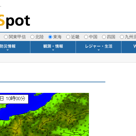
す。
関東甲信
北陸
東海
近畿
中国
四国
九州
注意報・警報
土砂警戒情報
スモッグ情報
地方気象情報
地方天候情報
府県気象情報
府県天候情報
台風情報
地震情報
津波情報
火山情報
竜巻情報
洪水情報
海上警報
雨雲レーダー(+雷＆竜巻)
ウィンドプロファイラー
専門天気図アーカイブ
METAR・TAF
潮汐・日出没
河川水位情報
生物平年値
季節の便り
専門天気図
紫外線情報
エマグラム
海水温情報
ダム貯水率
風予測図2
アメダス
落雷情報
気象衛星
空港情報
波浪情報
風予測図
歳時記
天気図
雲量図
動画ライブラリー
生活・環境予報
琵琶湖[波情報]
桜開花[2026]
サーフィン
サッカー場
推定日射量
紅葉[2025]
ドライブ
キャンプ
ゴルフ
野球場
競馬場
スカイ
お散歩
釣り
洗濯
壁
グ
ポ
We