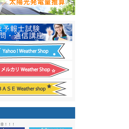
日間予報オプション追加
！
温度計
&
天気管
新色登場！
アル第２弾：本サイト Update!
ーアル第１弾：英語ページOPEN
&週間波浪図を10日に延長しました
電量の推算はじめました
通知サービス「お天気見張り番」開始
図追加しました。
信講座に解析ツール追加！！
図アーカイブ開始！！
ォン アプリ バージョンアップ
是非！！！