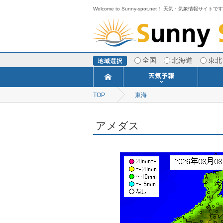
Welcome to Sunny-spot.net！ 天気・気象情報サイトで
全国
北海道
東北
TOP
東海
今日明日の天気
寒・暖候期予報
ポイント予報
週間天気予報
世界の天気
1ヶ月予報
3ヶ月予報
分布予報
海上予報
TOPICS
アメダス