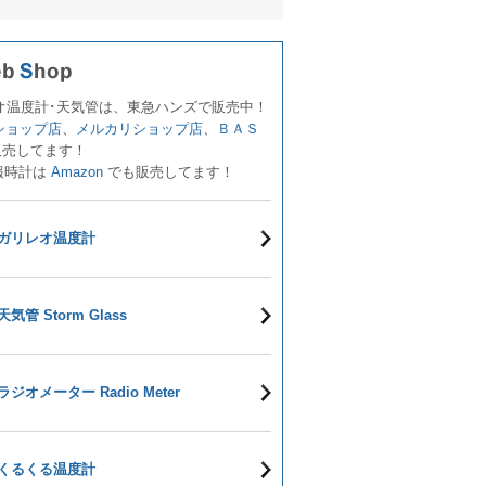
オ温度計･天気管は、東急ハンズで販売中！
!ショップ店
、
メルカリショップ店
、
ＢＡＳ
販売してます！
報時計は
Amazon
でも販売してます！
ガリレオ温度計
天気管 Storm Glass
ラジオメーター Radio Meter
くるくる温度計