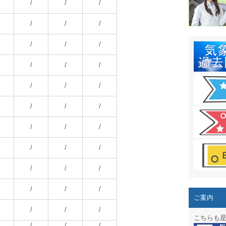
結露 10
/
/
/
ガリレオ
/
/
/
HPリニュー
/
/
/
HPリニュ
/
/
/
週間天気図
/
/
/
太陽光発
/
/
/
気象情報
/
/
/
週間波浪
/
/
/
予報士通
/
/
/
専門天気
/
/
/
ご案内
スマートフ
/
/
/
こちらも
/
/
/