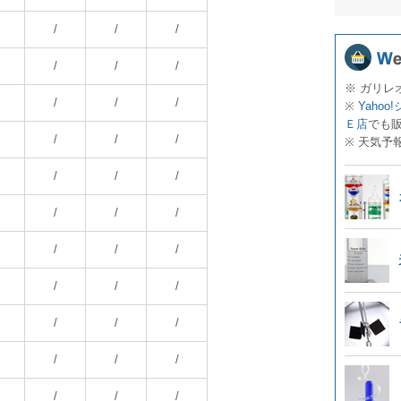
/
/
/
/
/
/
※ ガリレ
/
/
/
※
Yahoo
Ｅ店
でも
/
/
/
※ 天気予
/
/
/
/
/
/
/
/
/
/
/
/
/
/
/
/
/
/
/
/
/