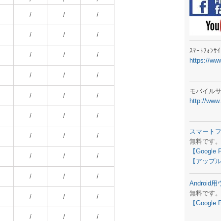
ラジオメ
/
/
/
スマートフ
/
/
/
気象予報
ｽﾏｰﾄﾌｫﾝ
/
/
/
https://ww
弊社事務
/
/
/
生物平年値
モバイル
/
/
/
http://www
予報士学習
/
/
/
専門天気図
スマート
/
/
/
無料です
ラジオメ
【Google 
/
/
/
【アップル
スマートフ
/
/
/
Androi
お天気パー
無料です
/
/
/
【Google 
/
/
/