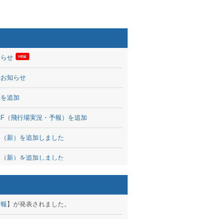
知らせ
のお知らせ
率を追加
 TAF（飛行場実況・予報）を追加
図（新）を追加しました
図（新）を追加しました
波情報を公開
出没、ブログパーツ公開
予報
】が発表されました。
brary 開始しました！