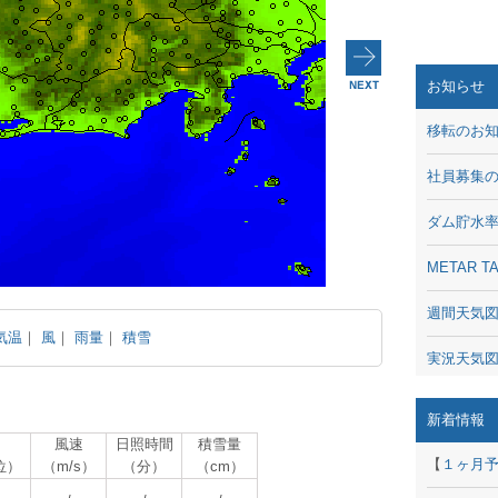
お知らせ
移転のお
社員募集
ダム貯水
METAR
週間天気
気温
｜
風
｜
雨量
｜
積雪
実況天気
琵琶湖の
新着情報
風速
日照時間
積雪量
潮汐・日
【
１ヶ月
位）
（m/s）
（分）
（cm）
動画 - Li