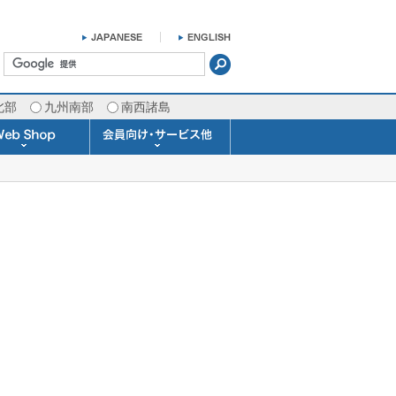
北部
九州南部
南西諸島
掛け時計 温湿度計
ラスバロメーター
ータブル観測機器
b Shopについて
ガリレオ温度計
ガリレオ＆バロ
ラジオメーター
くるくる温度計
発送・お支払い
天気予報時計
天気管
雨量計
概況&イメージサービス
APIデータ提供サービス
各種 気象データの配信
予報士による予報業務
警告灯 通知サービス
長期予報･1ヶ月予報
気象・海況レポート
気象予報士サービス
FAX情報サービス
ラボ (SSI 研究室)
予報士通信講座
専門天気図配信
予報士スクール
お天気パーツ
Pro-Weather
Air-Condition
Sea-Master
メール通知
携帯アプリ
結露予報
Twitter