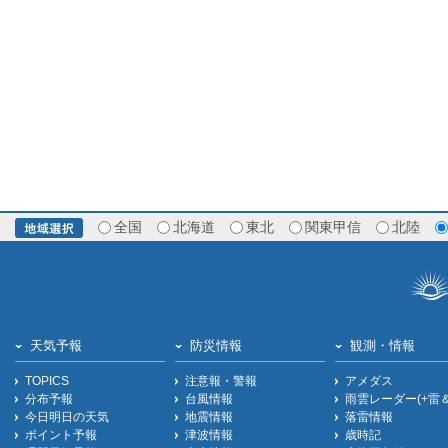
全国
北海道
東北
関東甲信
北陸
天気予報
防災情報
観測・情報
TOPICS
注意報・警報
アメダス
分布予報
台風情報
雨雲レーダー(+雷
今日明日の天気
地震情報
落雷情報
ポイント予報
津波情報
歳時記