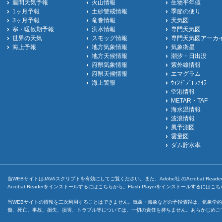
週間天気予報
火山情報
生物平年値
1ヶ月予報
土砂警戒情報
季節の便り
3ヶ月予報
竜巻情報
天気図
寒・暖候期予報
洪水情報
専門天気図
世界の天気
スモッグ情報
専門天気図アーカ
海上予報
地方気象情報
気象衛星
地方天候情報
潮汐・日出没
府県気象情報
紫外線情報
府県天候情報
エマグラム
海上警報
ｳｨﾝﾄﾞﾌﾟﾛﾌｧｲﾗ
空港情報
METAR・TAF
海水温情報
波浪情報
風予測図
雲量図
ダム貯水率
当WEBサイトはJAVAスクリプトを有効にしてご覧ください。また、Adobe社 のAcrobat ReaderとF
Acrobat Readerをインストールするには
こちら
から。Flash Playerをインストールするには
こち
当WEBサイトの情報を二次利用することはできません。気象・海象などの予報情報は、気象学的
傷、死亡、事故、損失、損害、トラブル等については、一切の責任を持ちません。あらかじめご