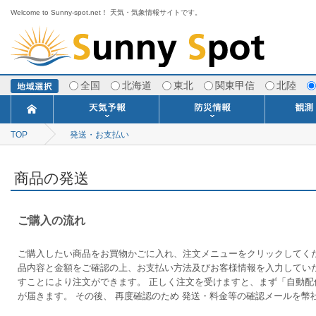
Welcome to Sunny-spot.net！ 天気・気象情報サイトです。
全国
北海道
東北
関東甲信
北陸
TOP
発送・お支払い
今日明日の天気
寒・暖候期予報
ポイント予報
週間天気予報
世界の天気
1ヶ月予報
3ヶ月予報
分布予報
海上予報
TOPICS
注意報・警報
土砂警戒情報
スモッグ情報
地方気象情報
地方天候情報
府県気象情報
府県天候情報
台風情報
地震情報
津波情報
火山情報
竜巻情報
洪水情報
海上警報
雨雲レーダ
ウィンド
専門天気
MET
潮汐
河川
生
季
専
紫
エ
海
ダ
風
ア
落
気
空
波
風
商品の発送
ご購入の流れ
ご購入したい商品をお買物かごに入れ、注文メニューをクリックしてく
品内容と金額をご確認の上、お支払い方法及びお客様情報を入力してい
すことにより注文ができます。 正しく注文を受けますと、まず「自動配
が届きます。 その後、 再度確認のため 発送・料金等の確認メールを幣