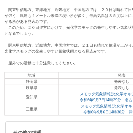
　関東甲信地方、東海地方、近畿地方、中国地方では、２０日は晴れて日
が強く、風速も４メートル未満の弱い所が多く、最高気温は３５度以上に
がる所がある見込みです。
　このため、２０日夕方にかけて、光化学スモッグの発生しやすい気象状
となるでしょう。
　関東甲信地方、近畿地方、中国地方では、２１日も晴れて気温が上がり
光化学スモッグの発生しやすい気象状態となる見込みです。
　屋外での活動に十分注意してください。
地域
発表
静岡県
発表なし
岐阜県
発表なし
スモッグ気象情報(光化学オキシ
愛知県
令和6年9月7日14時29分 
スモッグ気象情報(光化学オキ
三重県
令和6年9月6日14時30分
その他の情報