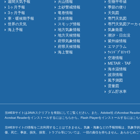
週間天気予報
火山情報
生物平年値
1ヶ月予報
土砂警戒情報
季節の便り
3ヶ月予報
竜巻情報
天気図
寒・暖候期予報
洪水情報
専門天気図
世界の天気
スモッグ情報
専門天気図アーカ
海上予報
地方気象情報
気象衛星
地方天候情報
潮汐・日出没
府県気象情報
紫外線情報
府県天候情報
エマグラム
海上警報
ｳｨﾝﾄﾞﾌﾟﾛﾌｧｲﾗ
空港情報
METAR・TAF
海水温情報
波浪情報
風予測図
雲量図
ダム貯水率
当WEBサイトはJAVAスクリプトを有効にしてご覧ください。また、Adobe社 のAcrobat ReaderとF
Acrobat Readerをインストールするには
こちら
から。Flash Playerをインストールするには
こち
当WEBサイトの情報を二次利用することはできません。気象・海象などの予報情報は、気象学的
傷、死亡、事故、損失、損害、トラブル等については、一切の責任を持ちません。あらかじめご