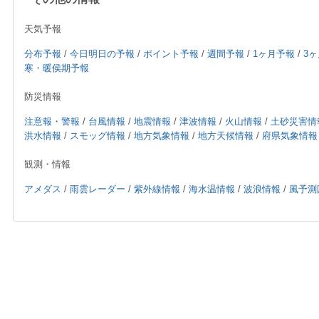
天気予報
分布予報
/
今日明日の予報
/
ポイント予報
/
週間予報
/
1ヶ月予報
/
3
寒・暖侯期予報
防災情報
注意報・警報
/
台風情報
/
地震情報
/
津波情報
/
火山情報
/
土砂災害情
洪水情報
/
スモッグ情報
/
地方気象情報
/
地方天候情報
/
府県気象情報
観測・情報
アメダス
/
雨雲レーダー
/
紫外線情報
/
海水温情報
/
波浪情報
/
風予測