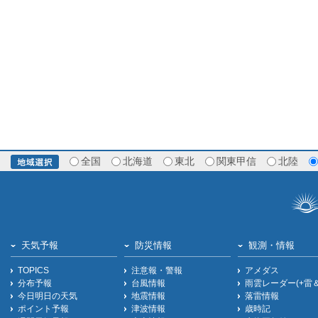
全国
北海道
東北
関東甲信
北陸
天気予報
防災情報
観測・情報
TOPICS
注意報・警報
アメダス
分布予報
台風情報
雨雲レーダー(+雷
今日明日の天気
地震情報
落雷情報
ポイント予報
津波情報
歳時記