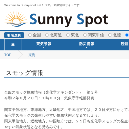
Welcome to Sunny-spot.net！ 天気・気象情報サイトです。
全国
北海道
東北
関東甲信
北陸
TOP
東海
今日明日の天気
寒・暖候期予報
ポイント予報
週間天気予報
世界の天気
1ヶ月予報
3ヶ月予報
分布予報
海上予報
TOPICS
注意報・警報
土砂警戒情報
スモッグ情報
地方気象情報
地方天候情報
府県気象情報
府県天候情報
台風情報
地震情報
津波情報
火山情報
竜巻情報
洪水情報
海上警報
雨雲レーダ
ウィンド
専門天気
MET
潮汐
河川
生
季
専
紫
エ
海
ダ
風
ア
落
気
空
波
風
スモッグ情報
全般スモッグ気象情報（光化学オキシダント）　第３号
令和２年８月２０日１１時００分　気象庁予報部発表
関東甲信地方、東海地方、近畿地方、中国地方では、２０日夕方にかけて
光化学スモッグの発生しやすい気象状態となるでしょう。
関東甲信地方、近畿地方、中国地方では、２１日も光化学スモッグの発生
やすい気象状態となる見込みです。