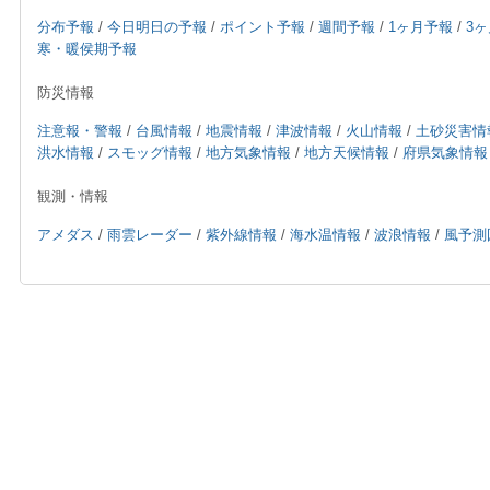
分布予報
/
今日明日の予報
/
ポイント予報
/
週間予報
/
1ヶ月予報
/
3
寒・暖侯期予報
防災情報
注意報・警報
/
台風情報
/
地震情報
/
津波情報
/
火山情報
/
土砂災害情
洪水情報
/
スモッグ情報
/
地方気象情報
/
地方天候情報
/
府県気象情報
観測・情報
アメダス
/
雨雲レーダー
/
紫外線情報
/
海水温情報
/
波浪情報
/
風予測