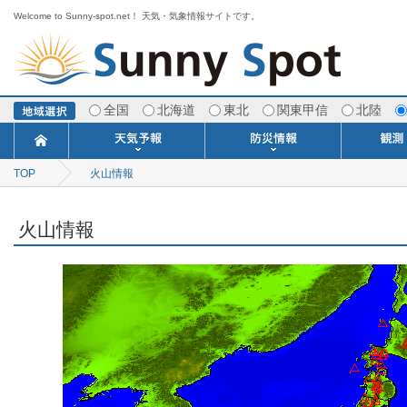
Welcome to Sunny-spot.net！ 天気・気象情報サイトです。
全国
北海道
東北
関東甲信
北陸
TOP
火山情報
今日明日の天気
寒・暖候期予報
ポイント予報
週間天気予報
世界の天気
1ヶ月予報
3ヶ月予報
分布予報
海上予報
TOPICS
注意報・警報
土砂警戒情報
スモッグ情報
地方気象情報
地方天候情報
府県気象情報
府県天候情報
台風情報
地震情報
津波情報
火山情報
竜巻情報
洪水情報
海上警報
雨雲レーダ
ウィンド
専門天気
MET
潮汐
河川
生
季
専
紫
エ
海
ダ
風
ア
落
気
空
波
風
火山情報