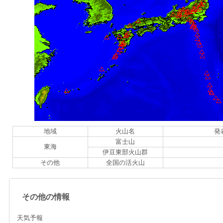
地域
火山名
発
富士山
東海
伊豆東部火山群
その他
全国の活火山
その他の情報
天気予報