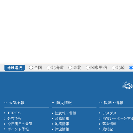
全国
北海道
東北
関東甲信
北陸
天気予報
防災情報
観測・情報
TOPICS
注意報・警報
アメダス
分布予報
台風情報
雨雲レーダー(+雷
今日明日の天気
地震情報
落雷情報
ポイント予報
津波情報
歳時記