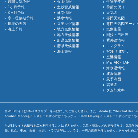
週間天気予報
火山情報
生物平年値
1ヶ月予報
土砂警戒情報
季節の便り
3ヶ月予報
竜巻情報
天気図
寒・暖候期予報
洪水情報
専門天気図
世界の天気
スモッグ情報
専門天気図アーカ
海上予報
地方気象情報
気象衛星
地方天候情報
潮汐・日出没
府県気象情報
紫外線情報
府県天候情報
エマグラム
海上警報
ｳｨﾝﾄﾞﾌﾟﾛﾌｧｲﾗ
空港情報
METAR・TAF
海水温情報
波浪情報
風予測図
雲量図
ダム貯水率
当WEBサイトはJAVAスクリプトを有効にしてご覧ください。また、Adobe社 のAcrobat ReaderとF
Acrobat Readerをインストールするには
こちら
から。Flash Playerをインストールするには
こち
当WEBサイトの情報を二次利用することはできません。気象・海象などの予報情報は、気象学的
傷、死亡、事故、損失、損害、トラブル等については、一切の責任を持ちません。あらかじめご