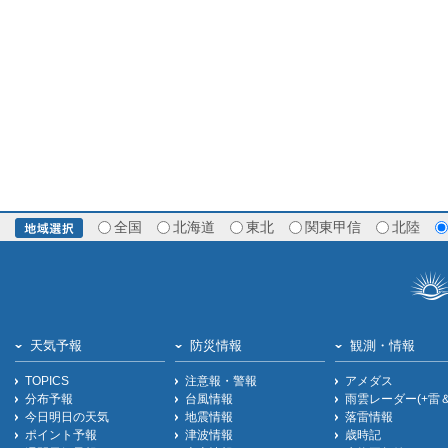
全国
北海道
東北
関東甲信
北陸
天気予報
防災情報
観測・情報
TOPICS
注意報・警報
アメダス
分布予報
台風情報
雨雲レーダー(+雷
今日明日の天気
地震情報
落雷情報
ポイント予報
津波情報
歳時記