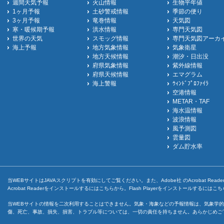
週間天気予報
火山情報
生物平年値
1ヶ月予報
土砂警戒情報
季節の便り
3ヶ月予報
竜巻情報
天気図
寒・暖候期予報
洪水情報
専門天気図
世界の天気
スモッグ情報
専門天気図アーカ
海上予報
地方気象情報
気象衛星
地方天候情報
潮汐・日出没
府県気象情報
紫外線情報
府県天候情報
エマグラム
海上警報
ｳｨﾝﾄﾞﾌﾟﾛﾌｧｲﾗ
空港情報
METAR・TAF
海水温情報
波浪情報
風予測図
雲量図
ダム貯水率
当WEBサイトはJAVAスクリプトを有効にしてご覧ください。また、Adobe社 のAcrobat ReaderとF
Acrobat Readerをインストールするには
こちら
から。Flash Playerをインストールするには
こち
当WEBサイトの情報を二次利用することはできません。気象・海象などの予報情報は、気象学的
傷、死亡、事故、損失、損害、トラブル等については、一切の責任を持ちません。あらかじめご