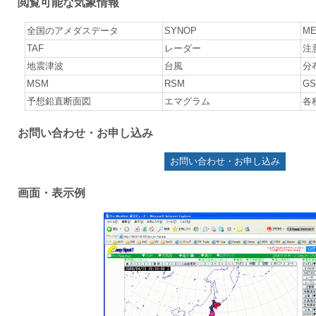
閲覧可能な気象情報
全国のアメダスデータ
SYNOP
ME
TAF
レーダー
注
地震津波
台風
分
MSM
RSM
G
予想鉛直断面図
エマグラム
各
お問い合わせ・お申し込み
お問い合わせ・お申し込み
画面・表示例