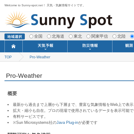
Welcome to Sunny-spot.net！ 天気・気象情報サイトです。
全国
北海道
東北
関東甲信
北陸
TOP
Pro-Weather
今日明日の天気
寒・暖候期予報
ポイント予報
週間天気予報
世界の天気
1ヶ月予報
3ヶ月予報
分布予報
海上予報
TOPICS
注意報・警報
土砂警戒情報
スモッグ情報
地方気象情報
地方天候情報
府県気象情報
府県天候情報
台風情報
地震情報
津波情報
火山情報
竜巻情報
洪水情報
海上警報
雨雲レーダ
ウィンド
専門天気
MET
潮汐
河川
生
季
専
紫
エ
海
ダ
風
ア
落
気
空
波
風
Pro-Weather
概要
最新から過去まで上層から下層まで、豊富な気象情報をWeb上で表
拡大・縮小も自在。プロの現場で使用されているデータを表示可能で
有料サービスです。
※Sun Microsystems社の
Java Plug-in
が必要です