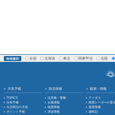
全国
北海道
東北
関東甲信
北陸
天気予報
防災情報
観測・情報
TOPICS
注意報・警報
アメダス
分布予報
台風情報
雨雲レーダー(+雷
今日明日の天気
地震情報
落雷情報
ポイント予報
津波情報
歳時記