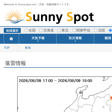
Welcome to Sunny-spot.net！ 天気・気象情報サイトです。
全国
北海道
東北
関東甲信
北陸
TOP
東海
今日明日の天気
寒・暖候期予報
ポイント予報
週間天気予報
世界の天気
1ヶ月予報
3ヶ月予報
分布予報
海上予報
TOPICS
注意報・警報
土砂警戒情報
スモッグ情報
地方気象情報
地方天候情報
府県気象情報
府県天候情報
台風情報
地震情報
津波情報
火山情報
竜巻情報
洪水情報
海上警報
雨雲レーダ
ウィンド
専門天気
MET
潮汐
河川
生
季
専
紫
エ
海
ダ
風
ア
落
気
空
波
風
落雷情報