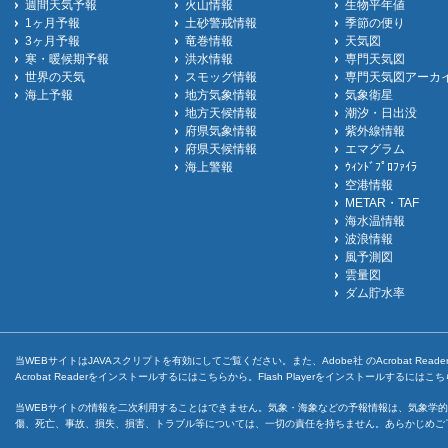
週間天気予報
火山情報
生物平年値
1ヶ月予報
土砂警戒情報
季節の便り
3ヶ月予報
竜巻情報
天気図
寒・暖候期予報
洪水情報
専門天気図
世界の天気
スモッグ情報
専門天気図アーカ
海上予報
地方気象情報
気象衛星
地方天候情報
潮汐・日出没
府県気象情報
紫外線情報
府県天候情報
エマグラム
海上警報
ｳｨﾝﾄﾞﾌﾟﾛﾌｧｲﾗ
空港情報
METAR・TAF
海水温情報
波浪情報
風予測図
雲量図
ダム貯水率
当WEBサイトはJAVAスクリプトを有効にしてご覧ください。また、Adobe社 のAcrobat ReaderとF
Acrobat Readerをインストールするには
こちら
から。Flash Playerをインストールするには
こち
当WEBサイトの情報を二次利用することはできません。気象・海象などの予報情報は、気象学的
傷、死亡、事故、損失、損害、トラブル等については、一切の責任を持ちません。あらかじめご