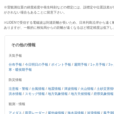
※雷観測位置の緯度経度や発生時刻などの標定には、誤標定や位置誤差が
がされない場合もあることに留意下さい。
※LIDENで受信する電磁波は到達距離が長いため、日本列島沿岸から遠
ありますが、一般的に検知局からの距離が遠くなるほど標定精度は低下し
その他の情報
天気予報
分布予報
/
今日明日の予報
/
ポイント予報
/
週間予報
/
1ヶ月予報
/
3
寒・暖侯期予報
防災情報
注意報・警報
/
台風情報
/
地震情報
/
津波情報
/
火山情報
/
土砂災害情
洪水情報
/
スモッグ情報
/
地方気象情報
/
地方天候情報
/
府県気象情報
観測・情報
アメダス
/
雨雲レーダー
/
紫外線情報
/
海水温情報
/
波浪情報
/
風予測