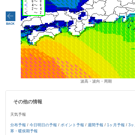
波高・波向・周期
その他の情報
天気予報
分布予報
/
今日明日の予報
/
ポイント予報
/
週間予報
/
1ヶ月予報
/
3
寒・暖侯期予報