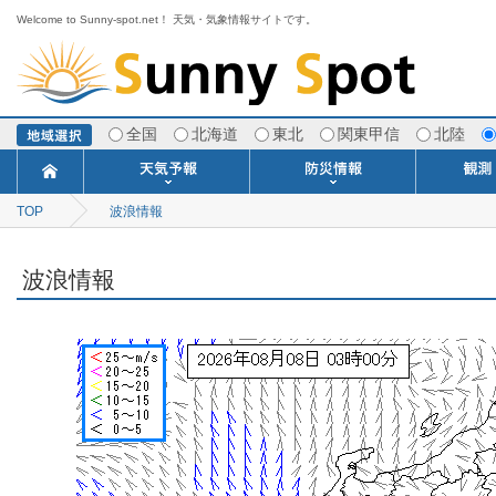
Welcome to Sunny-spot.net！ 天気・気象情報サイトです。
全国
北海道
東北
関東甲信
北陸
TOP
波浪情報
今日明日の天気
寒・暖候期予報
ポイント予報
週間天気予報
世界の天気
1ヶ月予報
3ヶ月予報
分布予報
海上予報
TOPICS
注意報・警報
土砂警戒情報
スモッグ情報
地方気象情報
地方天候情報
府県気象情報
府県天候情報
台風情報
地震情報
津波情報
火山情報
竜巻情報
洪水情報
海上警報
雨雲レーダ
ウィンド
専門天気
MET
潮汐
河川
生
季
専
紫
エ
海
ダ
風
ア
落
気
空
波
風
波浪情報