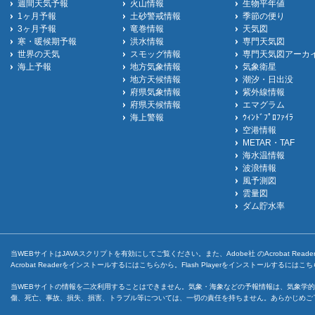
週間天気予報
火山情報
生物平年値
1ヶ月予報
土砂警戒情報
季節の便り
3ヶ月予報
竜巻情報
天気図
寒・暖候期予報
洪水情報
専門天気図
世界の天気
スモッグ情報
専門天気図アーカ
海上予報
地方気象情報
気象衛星
地方天候情報
潮汐・日出没
府県気象情報
紫外線情報
府県天候情報
エマグラム
海上警報
ｳｨﾝﾄﾞﾌﾟﾛﾌｧｲﾗ
空港情報
METAR・TAF
海水温情報
波浪情報
風予測図
雲量図
ダム貯水率
当WEBサイトはJAVAスクリプトを有効にしてご覧ください。また、Adobe社 のAcrobat ReaderとF
Acrobat Readerをインストールするには
こちら
から。Flash Playerをインストールするには
こち
当WEBサイトの情報を二次利用することはできません。気象・海象などの予報情報は、気象学的
傷、死亡、事故、損失、損害、トラブル等については、一切の責任を持ちません。あらかじめご