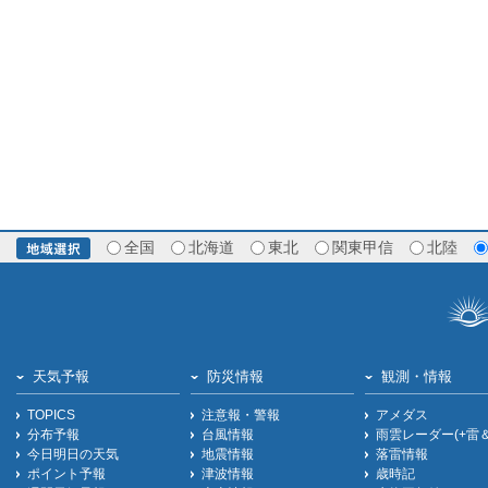
全国
北海道
東北
関東甲信
北陸
天気予報
防災情報
観測・情報
TOPICS
注意報・警報
アメダス
分布予報
台風情報
雨雲レーダー(+雷
今日明日の天気
地震情報
落雷情報
ポイント予報
津波情報
歳時記