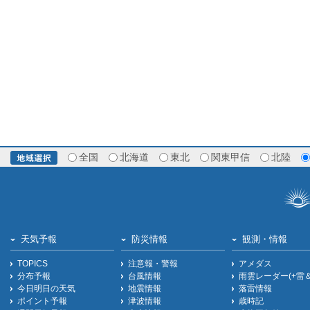
全国
北海道
東北
関東甲信
北陸
天気予報
防災情報
観測・情報
TOPICS
注意報・警報
アメダス
分布予報
台風情報
雨雲レーダー(+雷
今日明日の天気
地震情報
落雷情報
ポイント予報
津波情報
歳時記