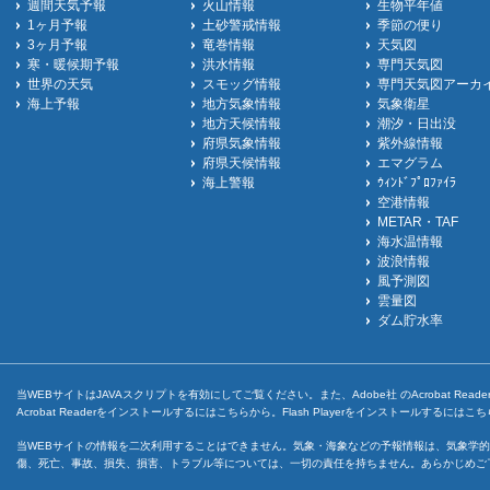
週間天気予報
火山情報
生物平年値
1ヶ月予報
土砂警戒情報
季節の便り
3ヶ月予報
竜巻情報
天気図
寒・暖候期予報
洪水情報
専門天気図
世界の天気
スモッグ情報
専門天気図アーカ
海上予報
地方気象情報
気象衛星
地方天候情報
潮汐・日出没
府県気象情報
紫外線情報
府県天候情報
エマグラム
海上警報
ｳｨﾝﾄﾞﾌﾟﾛﾌｧｲﾗ
空港情報
METAR・TAF
海水温情報
波浪情報
風予測図
雲量図
ダム貯水率
当WEBサイトはJAVAスクリプトを有効にしてご覧ください。また、Adobe社 のAcrobat ReaderとF
Acrobat Readerをインストールするには
こちら
から。Flash Playerをインストールするには
こち
当WEBサイトの情報を二次利用することはできません。気象・海象などの予報情報は、気象学的
傷、死亡、事故、損失、損害、トラブル等については、一切の責任を持ちません。あらかじめご