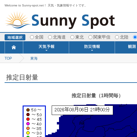
Welcome to Sunny-spot.net！ 天気・気象情報サイトです。
全国
北海道
東北
関東甲信
北陸
TOP
東海
今日明日の天気
寒・暖候期予報
ポイント予報
週間天気予報
世界の天気
1ヶ月予報
3ヶ月予報
分布予報
海上予報
TOPICS
注意報・警報
土砂警戒情報
スモッグ情報
地方気象情報
地方天候情報
府県気象情報
府県天候情報
台風情報
地震情報
津波情報
火山情報
竜巻情報
洪水情報
海上警報
雨雲レーダ
ウィンド
専門天気
MET
潮汐
河川
生
季
専
紫
エ
海
ダ
風
ア
落
気
空
波
風
推定日射量
推定日射量（1時間毎）