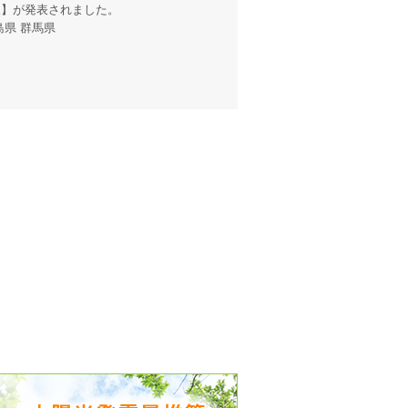
報
】が発表されました。
島県 群馬県
出没、パワーアップ＆リニューアル
気予報 温湿度計の販売を開始
境予報を開始
況レポート発表開始！
時計の販売を開始
ト通知サービス開始！
新型登場！
 観測・測定機器の販売を開始
雷情報開始しました
ﾝ用のサイト作成！