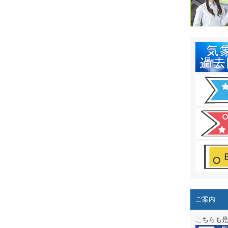
結露 10
ガリレオ
HPリニュー
HPリニュ
週間天気図
太陽光発
気象情報
週間波浪
予報士通
専門天気
ご案内
スマートフ
こちらも