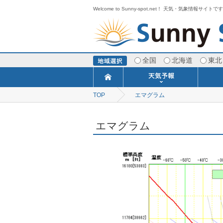
Welcome to Sunny-spot.net！ 天気・気象情報サイトで
全国
北海道
東北
TOP
エマグラム
今日明日の天気
寒・暖候期予報
ポイント予報
週間天気予報
世界の天気
1ヶ月予報
3ヶ月予報
分布予報
海上予報
TOPICS
エマグラム