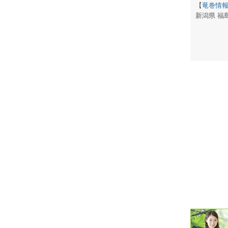
【
竜巻情
新潟県 福
潮汐・日
壁掛け 天
生活・環
気象・海
天気予報 
パトライ
天気管 
ポータブル
落雷・発
ｽﾏｰﾄﾌｫ