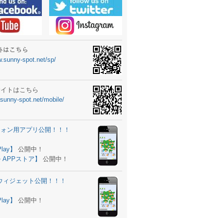
ーターニュータイプ新登場！
ォン ウィジェット公開
士スクールの御案内
ｻｲﾄはこちら
w.sunny-spot.net/sp/
所を移転しました。
 更新
サイトはこちら
.sunny-spot.net/mobile/
サイト OPEN！
 追加
フォン用アプリ公開！！！
。
ーター輸入販売開始！
Play】
公開中！
 APPストア】
公開中！
ォン アプリ バージョンアップ
d用ウィジェット公開！！！
ツ 追加
。
Play】
公開中！