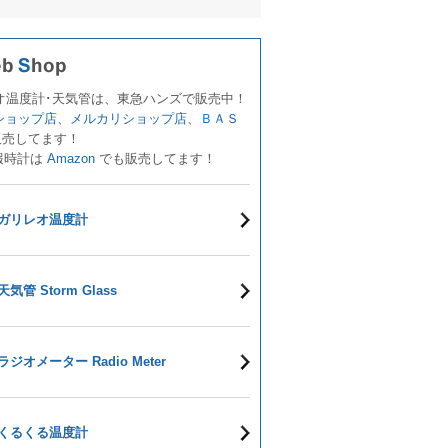
オ温度計･天気管は、東急ハンズで販売中！
!ショップ店
、
メルカリショップ店
、
ＢＡＳ
販売してます！
報時計は
Amazon
でも販売してます！
ガリレオ温度計
天気管 Storm Glass
ラジオメーター Radio Meter
くるくる温度計