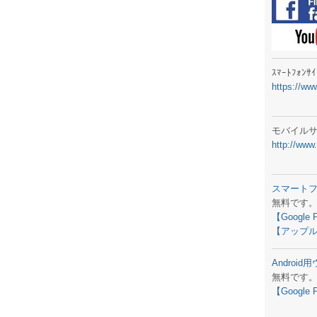
ラジオメ
スマートフ
気象予報
ｽﾏｰﾄﾌｫﾝ
https://ww
弊社事務
生物平年値
モバイル
http://www
予報士学習
専門天気図
スマート
無料です
ラジオメ
【Google 
【アップル
スマートフ
Androi
お天気パー
無料です
【Google 