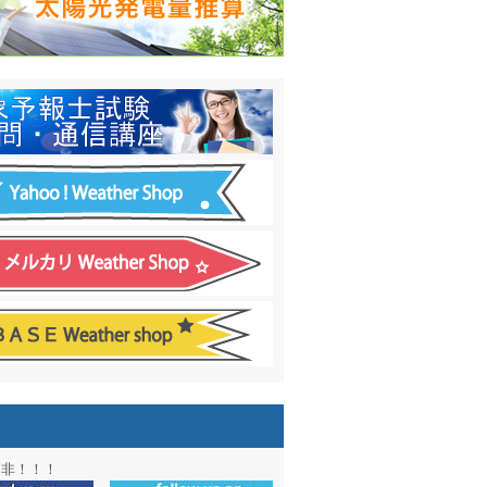
日間予報オプション追加
！
温度計
&
天気管
新色登場！
アル第２弾：本サイト Update!
ーアル第１弾：英語ページOPEN
&週間波浪図を10日に延長しました
電量の推算はじめました
通知サービス「お天気見張り番」開始
図追加しました。
信講座に解析ツール追加！！
図アーカイブ開始！！
ォン アプリ バージョンアップ
是非！！！