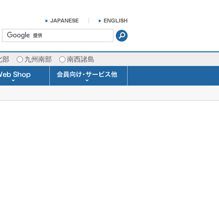
北部
九州南部
南西諸島
掛け時計 温湿度計
ラスバロメーター
ータブル観測機器
b Shopについて
ガリレオ温度計
ガリレオ＆バロ
ラジオメーター
くるくる温度計
発送・お支払い
天気予報時計
天気管
雨量計
概況&イメージサービス
APIデータ提供サービス
各種 気象データの配信
予報士による予報業務
警告灯 通知サービス
長期予報･1ヶ月予報
気象・海況レポート
気象予報士サービス
FAX情報サービス
ラボ (SSI 研究室)
予報士通信講座
専門天気図配信
予報士スクール
お天気パーツ
Pro-Weather
Air-Condition
Sea-Master
メール通知
携帯アプリ
結露予報
Twitter