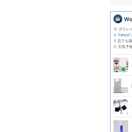
※ ガリレ
※
Yahoo
Ｅ店
でも
※ 天気予