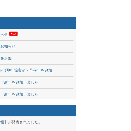
知らせ
のお知らせ
率を追加
 TAF（飛行場実況・予報）を追加
図（新）を追加しました
図（新）を追加しました
波情報を公開
出没、ブログパーツ公開
予報
】が発表されました。
brary 開始しました！