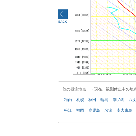
他の観測地点 （現在、観測休止中の地
稚内
札幌
秋田
輪島
潮ノ岬
八
松江
福岡
鹿児島
名瀬
南大東島