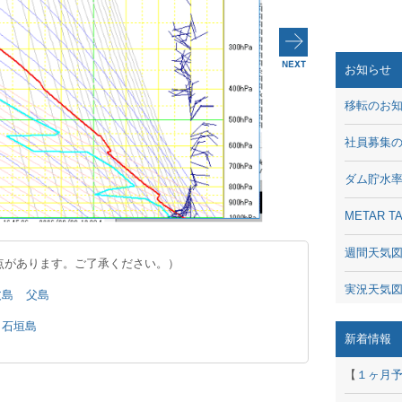
お知らせ
移転のお
社員募集
ダム貯水
METAR
週間天気
点があります。ご了承ください。）
実況天気
丈島
父島
石垣島
琵琶湖の
新着情報
潮汐・日
【
１ヶ月
動画 - Li