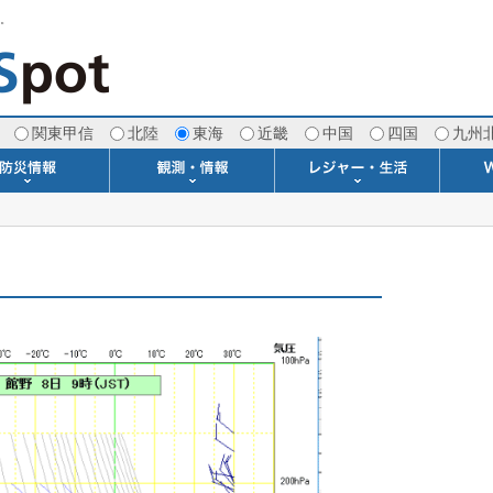
す。
関東甲信
北陸
東海
近畿
中国
四国
九州
注意報・警報
土砂警戒情報
スモッグ情報
地方気象情報
地方天候情報
府県気象情報
府県天候情報
台風情報
地震情報
津波情報
火山情報
竜巻情報
洪水情報
海上警報
雨雲レーダー(+雷＆竜巻)
ウィンドプロファイラー
専門天気図アーカイブ
METAR・TAF
潮汐・日出没
河川水位情報
生物平年値
季節の便り
専門天気図
紫外線情報
エマグラム
海水温情報
ダム貯水率
風予測図2
アメダス
落雷情報
気象衛星
空港情報
波浪情報
風予測図
歳時記
天気図
雲量図
動画ライブラリー
生活・環境予報
琵琶湖[波情報]
桜開花[2026]
サーフィン
サッカー場
推定日射量
紅葉[2025]
ドライブ
キャンプ
ゴルフ
野球場
競馬場
スカイ
お散歩
釣り
洗濯
壁
グ
ポ
We