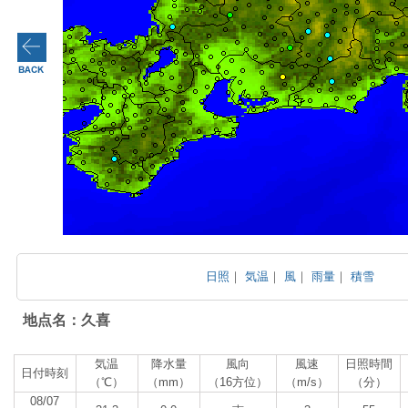
日照
｜
気温
｜
風
｜
雨量
｜
積雪
地点名：久喜
気温
降水量
風向
風速
日照時間
日付時刻
（℃）
（mm）
（16方位）
（m/s）
（分）
08/07