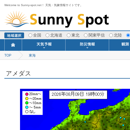
Welcome to Sunny-spot.net！ 天気・気象情報サイトです。
全国
北海道
東北
関東甲信
北陸
TOP
東海
今日明日の天気
寒・暖候期予報
ポイント予報
週間天気予報
世界の天気
1ヶ月予報
3ヶ月予報
分布予報
海上予報
TOPICS
注意報・警報
土砂警戒情報
スモッグ情報
地方気象情報
地方天候情報
府県気象情報
府県天候情報
台風情報
地震情報
津波情報
火山情報
竜巻情報
洪水情報
海上警報
雨雲レーダ
ウィンド
専門天気
MET
潮汐
河川
生
季
専
紫
エ
海
ダ
風
ア
落
気
空
波
風
アメダス