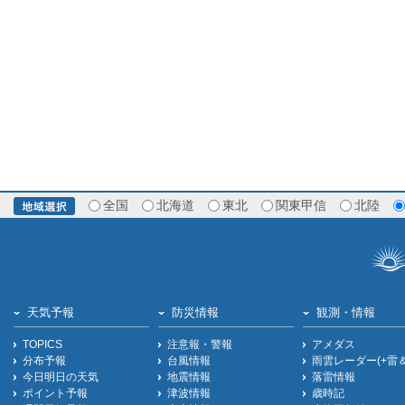
全国
北海道
東北
関東甲信
北陸
天気予報
防災情報
観測・情報
TOPICS
注意報・警報
アメダス
分布予報
台風情報
雨雲レーダー(+雷
今日明日の天気
地震情報
落雷情報
ポイント予報
津波情報
歳時記