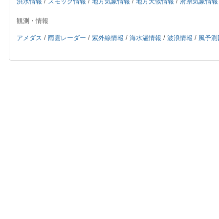
洪水情報
/
スモッグ情報
/
地方気象情報
/
地方天候情報
/
府県気象情報
観測・情報
アメダス
/
雨雲レーダー
/
紫外線情報
/
海水温情報
/
波浪情報
/
風予測