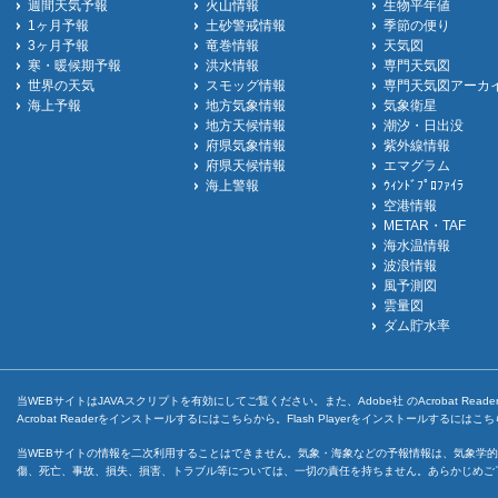
週間天気予報
火山情報
生物平年値
1ヶ月予報
土砂警戒情報
季節の便り
3ヶ月予報
竜巻情報
天気図
寒・暖候期予報
洪水情報
専門天気図
世界の天気
スモッグ情報
専門天気図アーカ
海上予報
地方気象情報
気象衛星
地方天候情報
潮汐・日出没
府県気象情報
紫外線情報
府県天候情報
エマグラム
海上警報
ｳｨﾝﾄﾞﾌﾟﾛﾌｧｲﾗ
空港情報
METAR・TAF
海水温情報
波浪情報
風予測図
雲量図
ダム貯水率
当WEBサイトはJAVAスクリプトを有効にしてご覧ください。また、Adobe社 のAcrobat ReaderとF
Acrobat Readerをインストールするには
こちら
から。Flash Playerをインストールするには
こち
当WEBサイトの情報を二次利用することはできません。気象・海象などの予報情報は、気象学的
傷、死亡、事故、損失、損害、トラブル等については、一切の責任を持ちません。あらかじめご