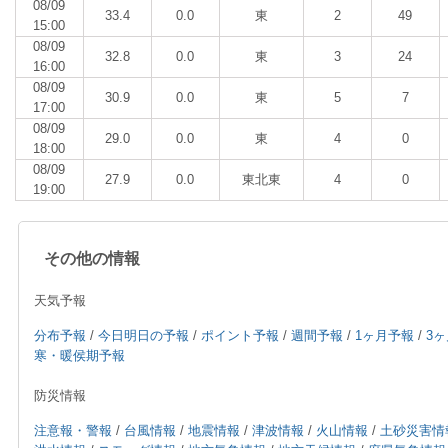
08/09
33.4
0.0
東
2
49
15:00
08/09
32.8
0.0
東
3
24
16:00
08/09
30.9
0.0
東
5
7
17:00
08/09
29.0
0.0
東
4
0
18:00
08/09
27.9
0.0
東北東
4
0
19:00
その他の情報
天気予報
分布予報
/
今日明日の予報
/
ポイント予報
/
週間予報
/
1ヶ月予報
/
3
寒・暖侯期予報
防災情報
注意報・警報
/
台風情報
/
地震情報
/
津波情報
/
火山情報
/
土砂災害情