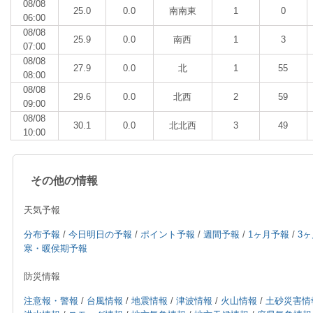
08/08
25.0
0.0
南南東
1
0
06:00
08/08
25.9
0.0
南西
1
3
07:00
08/08
27.9
0.0
北
1
55
08:00
08/08
29.6
0.0
北西
2
59
09:00
08/08
30.1
0.0
北北西
3
49
10:00
その他の情報
天気予報
分布予報
/
今日明日の予報
/
ポイント予報
/
週間予報
/
1ヶ月予報
/
3
寒・暖侯期予報
防災情報
注意報・警報
/
台風情報
/
地震情報
/
津波情報
/
火山情報
/
土砂災害情