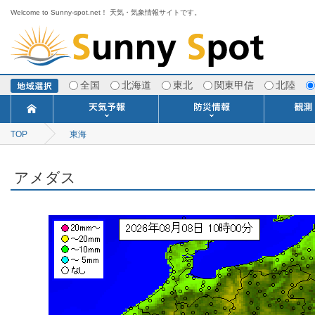
Welcome to Sunny-spot.net！ 天気・気象情報サイトです。
全国
北海道
東北
関東甲信
北陸
TOP
東海
今日明日の天気
寒・暖候期予報
ポイント予報
週間天気予報
世界の天気
1ヶ月予報
3ヶ月予報
分布予報
海上予報
TOPICS
注意報・警報
土砂警戒情報
スモッグ情報
地方気象情報
地方天候情報
府県気象情報
府県天候情報
台風情報
地震情報
津波情報
火山情報
竜巻情報
洪水情報
海上警報
雨雲レーダ
ウィンド
専門天気
MET
潮汐
河川
生
季
専
紫
エ
海
ダ
風
ア
落
気
空
波
風
アメダス