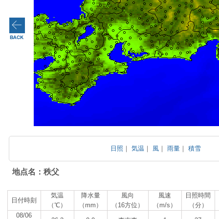
日照
｜
気温
｜
風
｜
雨量
｜
積雪
地点名：秩父
気温
降水量
風向
風速
日照時間
日付時刻
（℃）
（mm）
（16方位）
（m/s）
（分）
08/06