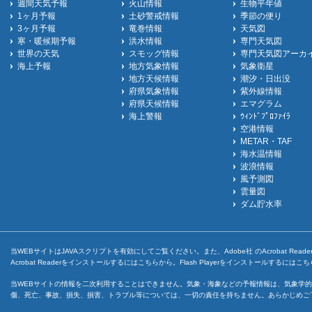
週間天気予報
火山情報
生物平年値
1ヶ月予報
土砂警戒情報
季節の便り
3ヶ月予報
竜巻情報
天気図
寒・暖候期予報
洪水情報
専門天気図
世界の天気
スモッグ情報
専門天気図アーカ
海上予報
地方気象情報
気象衛星
地方天候情報
潮汐・日出没
府県気象情報
紫外線情報
府県天候情報
エマグラム
海上警報
ｳｨﾝﾄﾞﾌﾟﾛﾌｧｲﾗ
空港情報
METAR・TAF
海水温情報
波浪情報
風予測図
雲量図
ダム貯水率
当WEBサイトはJAVAスクリプトを有効にしてご覧ください。また、Adobe社 のAcrobat ReaderとF
Acrobat Readerをインストールするには
こちら
から。Flash Playerをインストールするには
こち
当WEBサイトの情報を二次利用することはできません。気象・海象などの予報情報は、気象学的
傷、死亡、事故、損失、損害、トラブル等については、一切の責任を持ちません。あらかじめご