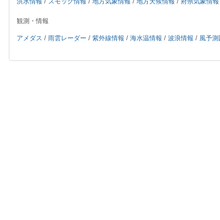
洪水情報
/
スモッグ情報
/
地方気象情報
/
地方天候情報
/
府県気象情報
観測・情報
アメダス
/
雨雲レーダー
/
紫外線情報
/
海水温情報
/
波浪情報
/
風予測