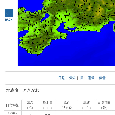
日照
｜
気温
｜
風
｜
雨量
｜
積雪
地点名：ときがわ
気温
降水量
風向
風速
日照時間
日付時刻
（℃）
（mm）
（16方位）
（m/s）
（分）
08/06