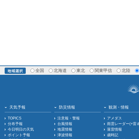
全国
北海道
東北
関東甲信
北陸
天気予報
防災情報
観測・情報
TOPICS
注意報・警報
アメダス
分布予報
台風情報
雨雲レーダー(+雷
今日明日の天気
地震情報
落雷情報
ポイント予報
津波情報
歳時記