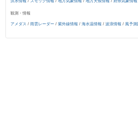
洪水情報
/
スモッグ情報
/
地方気象情報
/
地方天候情報
/
府県気象情報
観測・情報
アメダス
/
雨雲レーダー
/
紫外線情報
/
海水温情報
/
波浪情報
/
風予測