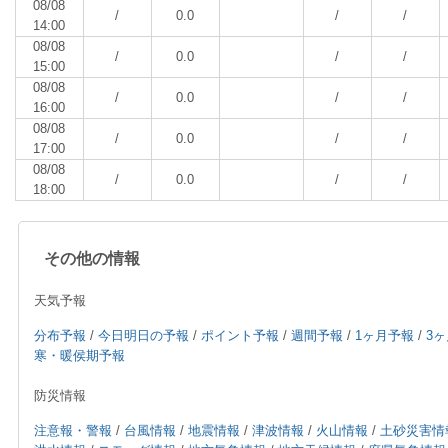
08/08
/
0.0
/
/
14:00
08/08
/
0.0
/
/
15:00
08/08
/
0.0
/
/
16:00
08/08
/
0.0
/
/
17:00
08/08
/
0.0
/
/
18:00
その他の情報
天気予報
分布予報
/
今日明日の予報
/
ポイント予報
/
週間予報
/
1ヶ月予報
/
3
寒・暖侯期予報
防災情報
注意報・警報
/
台風情報
/
地震情報
/
津波情報
/
火山情報
/
土砂災害情