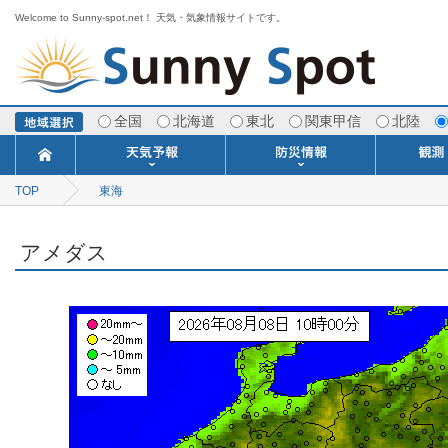
Welcome to Sunny-spot.net！ 天気・気象情報サイトです。
全国
北海道
東北
関東甲信
北陸
TOP
東海
今日明日の天気
寒・暖候期予報
ポイント予報
週間天気予報
世界の天気
1ヶ月予報
3ヶ月予報
分布予報
海上予報
TOPICS
注意報・警報
土砂警戒情報
スモッグ情報
地方気象情報
地方天候情報
府県気象情報
府県天候情報
台風情報
地震情報
津波情報
火山情報
竜巻情報
洪水情報
海上警報
雨雲レーダ
ウィンド
専門天気
MET
潮汐
河川
生
季
専
紫
エ
海
ダ
風
ア
落
気
空
波
風
アメダス