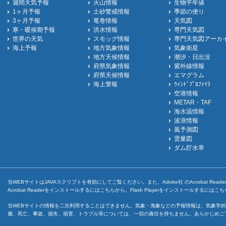
週間天気予報
火山情報
生物平年値
1ヶ月予報
土砂警戒情報
季節の便り
3ヶ月予報
竜巻情報
天気図
寒・暖候期予報
洪水情報
専門天気図
世界の天気
スモッグ情報
専門天気図アーカ
海上予報
地方気象情報
気象衛星
地方天候情報
潮汐・日出没
府県気象情報
紫外線情報
府県天候情報
エマグラム
海上警報
ｳｨﾝﾄﾞﾌﾟﾛﾌｧｲﾗ
空港情報
METAR・TAF
海水温情報
波浪情報
風予測図
雲量図
ダム貯水率
当WEBサイトはJAVAスクリプトを有効にしてご覧ください。また、Adobe社 のAcrobat ReaderとF
Acrobat Readerをインストールするには
こちら
から。Flash Playerをインストールするには
こち
当WEBサイトの情報を二次利用することはできません。気象・海象などの予報情報は、気象学的
傷、死亡、事故、損失、損害、トラブル等については、一切の責任を持ちません。あらかじめご