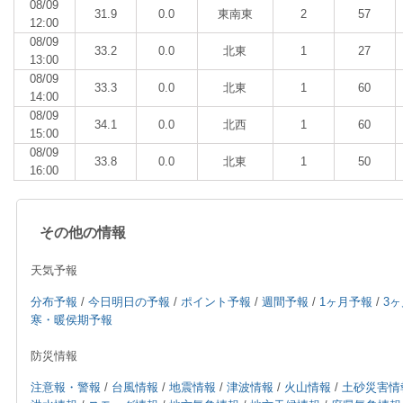
08/09
31.9
0.0
東南東
2
57
12:00
08/09
33.2
0.0
北東
1
27
13:00
08/09
33.3
0.0
北東
1
60
14:00
08/09
34.1
0.0
北西
1
60
15:00
08/09
33.8
0.0
北東
1
50
16:00
その他の情報
天気予報
分布予報
/
今日明日の予報
/
ポイント予報
/
週間予報
/
1ヶ月予報
/
3
寒・暖侯期予報
防災情報
注意報・警報
/
台風情報
/
地震情報
/
津波情報
/
火山情報
/
土砂災害情