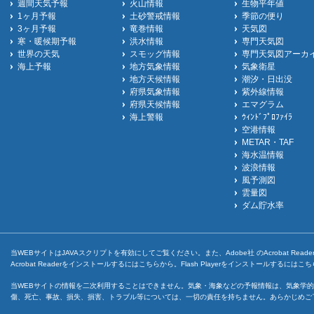
週間天気予報
火山情報
生物平年値
1ヶ月予報
土砂警戒情報
季節の便り
3ヶ月予報
竜巻情報
天気図
寒・暖候期予報
洪水情報
専門天気図
世界の天気
スモッグ情報
専門天気図アーカ
海上予報
地方気象情報
気象衛星
地方天候情報
潮汐・日出没
府県気象情報
紫外線情報
府県天候情報
エマグラム
海上警報
ｳｨﾝﾄﾞﾌﾟﾛﾌｧｲﾗ
空港情報
METAR・TAF
海水温情報
波浪情報
風予測図
雲量図
ダム貯水率
当WEBサイトはJAVAスクリプトを有効にしてご覧ください。また、Adobe社 のAcrobat ReaderとF
Acrobat Readerをインストールするには
こちら
から。Flash Playerをインストールするには
こち
当WEBサイトの情報を二次利用することはできません。気象・海象などの予報情報は、気象学的
傷、死亡、事故、損失、損害、トラブル等については、一切の責任を持ちません。あらかじめご