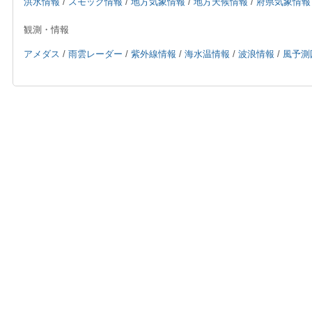
洪水情報
/
スモッグ情報
/
地方気象情報
/
地方天候情報
/
府県気象情報
観測・情報
アメダス
/
雨雲レーダー
/
紫外線情報
/
海水温情報
/
波浪情報
/
風予測