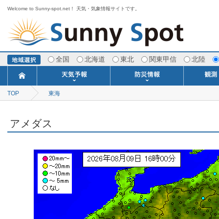
Welcome to Sunny-spot.net！ 天気・気象情報サイトです。
全国
北海道
東北
関東甲信
北陸
TOP
東海
今日明日の天気
寒・暖候期予報
ポイント予報
週間天気予報
世界の天気
1ヶ月予報
3ヶ月予報
分布予報
海上予報
TOPICS
注意報・警報
土砂警戒情報
スモッグ情報
地方気象情報
地方天候情報
府県気象情報
府県天候情報
台風情報
地震情報
津波情報
火山情報
竜巻情報
洪水情報
海上警報
雨雲レーダ
ウィンド
専門天気
MET
潮汐
河川
生
季
専
紫
エ
海
ダ
風
ア
落
気
空
波
風
アメダス