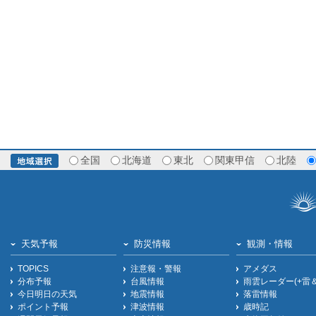
全国
北海道
東北
関東甲信
北陸
天気予報
防災情報
観測・情報
TOPICS
注意報・警報
アメダス
分布予報
台風情報
雨雲レーダー(+雷
今日明日の天気
地震情報
落雷情報
ポイント予報
津波情報
歳時記