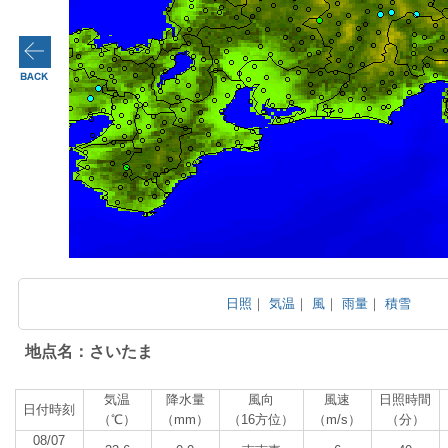
日照
｜
気温
｜
風
｜
雨量
｜
積雪
地点名：さいたま
気温
降水量
風向
風速
日照時間
日付時刻
（℃）
（mm）
（16方位）
（m/s）
（分）
08/07