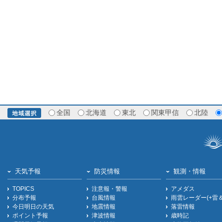
全国
北海道
東北
関東甲信
北陸
天気予報
防災情報
観測・情報
TOPICS
注意報・警報
アメダス
分布予報
台風情報
雨雲レーダー(+雷
今日明日の天気
地震情報
落雷情報
ポイント予報
津波情報
歳時記