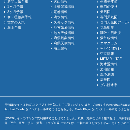
週間天気予報
火山情報
生物平年値
1ヶ月予報
土砂警戒情報
季節の便り
3ヶ月予報
竜巻情報
天気図
寒・暖候期予報
洪水情報
専門天気図
世界の天気
スモッグ情報
専門天気図アーカ
海上予報
地方気象情報
気象衛星
地方天候情報
潮汐・日出没
府県気象情報
紫外線情報
府県天候情報
エマグラム
海上警報
ｳｨﾝﾄﾞﾌﾟﾛﾌｧｲﾗ
空港情報
METAR・TAF
海水温情報
波浪情報
風予測図
雲量図
ダム貯水率
当WEBサイトはJAVAスクリプトを有効にしてご覧ください。また、Adobe社 のAcrobat ReaderとF
Acrobat Readerをインストールするには
こちら
から。Flash Playerをインストールするには
こち
当WEBサイトの情報を二次利用することはできません。気象・海象などの予報情報は、気象学的
傷、死亡、事故、損失、損害、トラブル等については、一切の責任を持ちません。あらかじめご