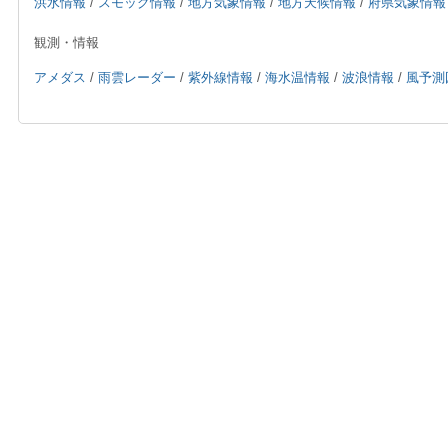
洪水情報
/
スモッグ情報
/
地方気象情報
/
地方天候情報
/
府県気象情報
観測・情報
アメダス
/
雨雲レーダー
/
紫外線情報
/
海水温情報
/
波浪情報
/
風予測