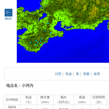
日照
｜
気温
｜
風
｜
雨量
｜
積雪
地点名：小河内
気温
降水量
風向
風速
日照時間
日付時刻
（℃）
（mm）
（16方位）
（m/s）
（分）
08/04