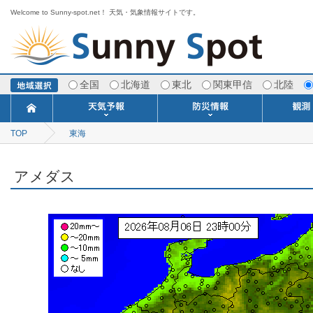
Welcome to Sunny-spot.net！ 天気・気象情報サイトです。
全国
北海道
東北
関東甲信
北陸
TOP
東海
今日明日の天気
寒・暖候期予報
ポイント予報
週間天気予報
世界の天気
1ヶ月予報
3ヶ月予報
分布予報
海上予報
TOPICS
注意報・警報
土砂警戒情報
スモッグ情報
地方気象情報
地方天候情報
府県気象情報
府県天候情報
台風情報
地震情報
津波情報
火山情報
竜巻情報
洪水情報
海上警報
雨雲レーダ
ウィンド
専門天気
MET
潮汐
河川
生
季
専
紫
エ
海
ダ
風
ア
落
気
空
波
風
アメダス