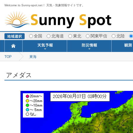
Welcome to Sunny-spot.net！ 天気・気象情報サイトです。
全国
北海道
東北
関東甲信
北陸
TOP
東海
今日明日の天気
寒・暖候期予報
ポイント予報
週間天気予報
世界の天気
1ヶ月予報
3ヶ月予報
分布予報
海上予報
TOPICS
注意報・警報
土砂警戒情報
スモッグ情報
地方気象情報
地方天候情報
府県気象情報
府県天候情報
台風情報
地震情報
津波情報
火山情報
竜巻情報
洪水情報
海上警報
雨雲レーダ
ウィンド
専門天気
MET
潮汐
河川
生
季
専
紫
エ
海
ダ
風
ア
落
気
空
波
風
アメダス