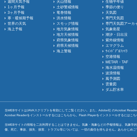
週間天気予報
火山情報
生物平年値
1ヶ月予報
土砂警戒情報
季節の便り
3ヶ月予報
竜巻情報
天気図
寒・暖候期予報
洪水情報
専門天気図
世界の天気
スモッグ情報
専門天気図アーカ
海上予報
地方気象情報
気象衛星
地方天候情報
潮汐・日出没
府県気象情報
紫外線情報
府県天候情報
エマグラム
海上警報
ｳｨﾝﾄﾞﾌﾟﾛﾌｧｲﾗ
空港情報
METAR・TAF
海水温情報
波浪情報
風予測図
雲量図
ダム貯水率
当WEBサイトはJAVAスクリプトを有効にしてご覧ください。また、Adobe社 のAcrobat ReaderとF
Acrobat Readerをインストールするには
こちら
から。Flash Playerをインストールするには
こち
当WEBサイトの情報を二次利用することはできません。気象・海象などの予報情報は、気象学的
傷、死亡、事故、損失、損害、トラブル等については、一切の責任を持ちません。あらかじめご