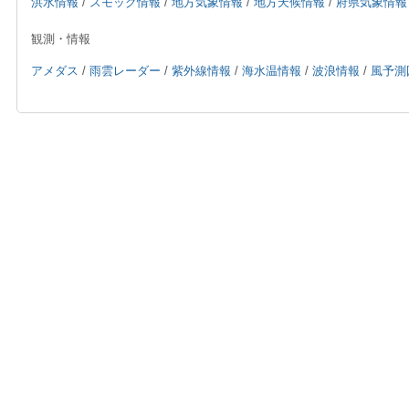
洪水情報
/
スモッグ情報
/
地方気象情報
/
地方天候情報
/
府県気象情報
観測・情報
アメダス
/
雨雲レーダー
/
紫外線情報
/
海水温情報
/
波浪情報
/
風予測