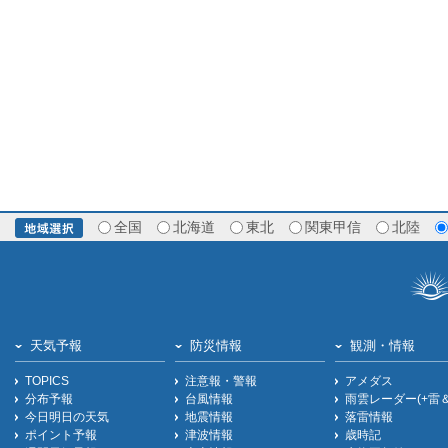
全国
北海道
東北
関東甲信
北陸
天気予報
防災情報
観測・情報
TOPICS
注意報・警報
アメダス
分布予報
台風情報
雨雲レーダー(+雷
今日明日の天気
地震情報
落雷情報
ポイント予報
津波情報
歳時記