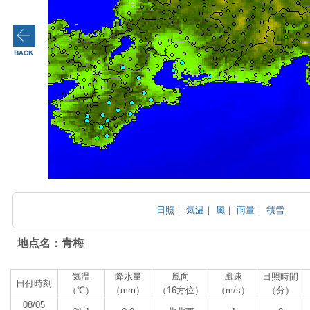
日照
｜
気温
｜
風
｜
雨量
｜
積雪
地点名：青梅
気温
降水量
風向
風速
日照時間
日付時刻
（℃）
（mm）
（16方位）
（m/s）
（分）
08/05