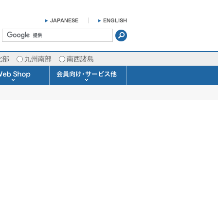
北部
九州南部
南西諸島
掛け時計 温湿度計
ラスバロメーター
ータブル観測機器
b Shopについて
ガリレオ温度計
ガリレオ＆バロ
ラジオメーター
くるくる温度計
発送・お支払い
天気予報時計
天気管
雨量計
概況&イメージサービス
APIデータ提供サービス
各種 気象データの配信
予報士による予報業務
警告灯 通知サービス
長期予報･1ヶ月予報
気象・海況レポート
気象予報士サービス
FAX情報サービス
ラボ (SSI 研究室)
予報士通信講座
専門天気図配信
予報士スクール
お天気パーツ
Pro-Weather
Air-Condition
Sea-Master
メール通知
携帯アプリ
結露予報
Twitter