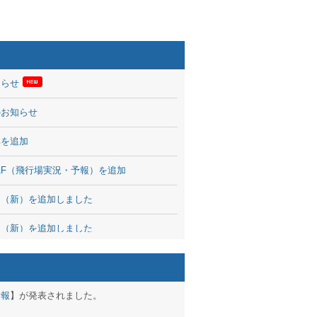
知らせ
のお知らせ
率を追加
 TAF（飛行場実況・予報）を追加
図（新）を追加しました
図（新）を追加しました
波情報を公開
出没、ブログパーツ公開
予報
】が発表されました。
brary 開始しました！