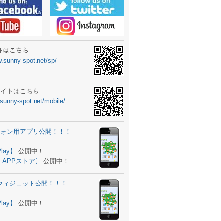
ーターニュータイプ新登場！
ォン ウィジェット公開
士スクールの御案内
ｻｲﾄはこちら
w.sunny-spot.net/sp/
所を移転しました。
 更新
サイトはこちら
.sunny-spot.net/mobile/
サイト OPEN！
 追加
フォン用アプリ公開！！！
。
ーター輸入販売開始！
Play】
公開中！
 APPストア】
公開中！
ォン アプリ バージョンアップ
d用ウィジェット公開！！！
ツ 追加
。
Play】
公開中！