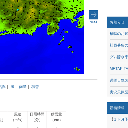
お知らせ
移転のお
社員募集
ダム貯水
METAR
週間天気
気温
｜
風
｜
雨量
｜
積雪
実況天気
琵琶湖の
新着情報
風速
日照時間
積雪量
潮汐・日
【
１ヶ月
位）
（m/s）
（分）
（cm）
動画 - Li