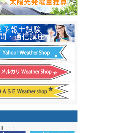
日間予報オプション追加
！
温度計
&
天気管
新色登場！
アル第２弾：本サイト Update!
ーアル第１弾：英語ページOPEN
&週間波浪図を10日に延長しました
電量の推算はじめました
通知サービス「お天気見張り番」開始
図追加しました。
信講座に解析ツール追加！！
図アーカイブ開始！！
ォン アプリ バージョンアップ
是非！！！