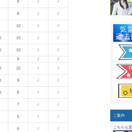
結露 10
9
/
/
ガリレオ
8
/
/
HPリニュー
10
/
/
HPリニュ
東
10
/
/
週間天気図
東
10
/
/
8
/
/
太陽光発
東
10
/
/
気象情報
東
9
/
/
週間波浪
東
8
/
/
予報士通
7
/
/
専門天気
ご案内
5
/
/
スマートフ
こちらも
6
/
/