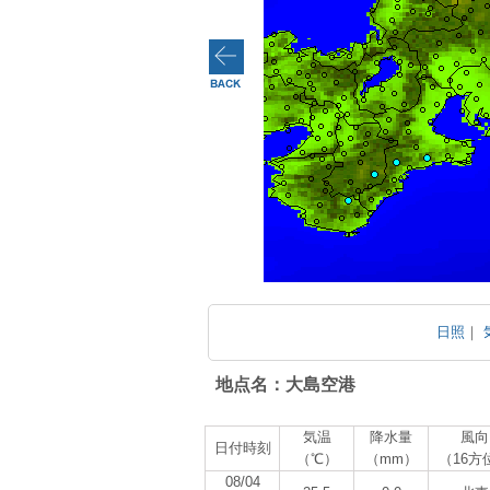
日照
｜
地点名：大島空港
気温
降水量
風向
日付時刻
（℃）
（mm）
（16方
08/04