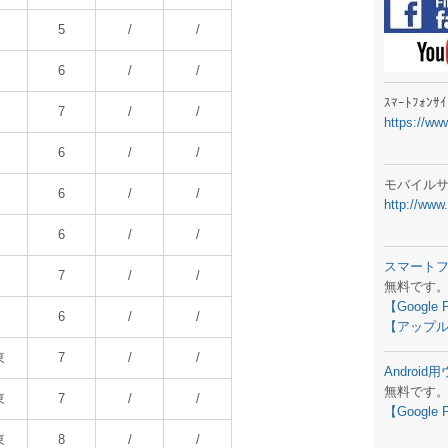
ラジオメ
5
/
/
スマートフ
6
/
/
気象予報
ｽﾏｰﾄﾌｫﾝ
7
/
/
https://ww
弊社事務
6
/
/
生物平年値
モバイル
6
/
/
http://www
予報士学習
6
/
/
専門天気図
スマート
7
/
/
無料です
ラジオメ
【Google 
6
/
/
【アップル
スマートフ
東
7
/
/
Androi
お天気パー
無料です
東
7
/
/
【Google 
東
8
/
/