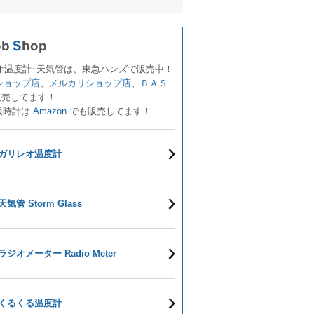
オ温度計･天気管は、東急ハンズで販売中！
!ショップ店
、
メルカリショップ店
、
ＢＡＳ
販売してます！
報時計は
Amazon
でも販売してます！
ガリレオ温度計
天気管 Storm Glass
ラジオメーター Radio Meter
くるくる温度計