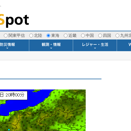
す。
関東甲信
北陸
東海
近畿
中国
四国
九州
注意報・警報
土砂警戒情報
スモッグ情報
地方気象情報
地方天候情報
府県気象情報
府県天候情報
台風情報
地震情報
津波情報
火山情報
竜巻情報
洪水情報
海上警報
雨雲レーダー(+雷＆竜巻)
ウィンドプロファイラー
専門天気図アーカイブ
METAR・TAF
潮汐・日出没
河川水位情報
生物平年値
季節の便り
専門天気図
紫外線情報
エマグラム
海水温情報
ダム貯水率
風予測図2
アメダス
落雷情報
気象衛星
空港情報
波浪情報
風予測図
歳時記
天気図
雲量図
動画ライブラリー
生活・環境予報
琵琶湖[波情報]
桜開花[2026]
サーフィン
サッカー場
推定日射量
紅葉[2025]
ドライブ
キャンプ
ゴルフ
野球場
競馬場
スカイ
お散歩
釣り
洗濯
壁
グ
ポ
We