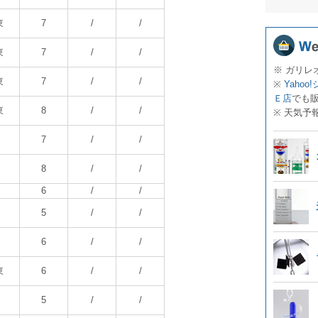
東
7
/
/
東
7
/
/
※ ガリレ
東
7
/
/
※
Yahoo
Ｅ店
でも
東
8
/
/
※ 天気予
7
/
/
8
/
/
6
/
/
5
/
/
6
/
/
東
6
/
/
5
/
/