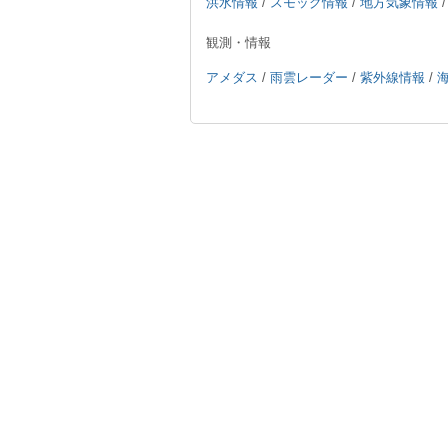
洪水情報
/
スモッグ情報
/
地方気象情報
観測・情報
アメダス
/
雨雲レーダー
/
紫外線情報
/