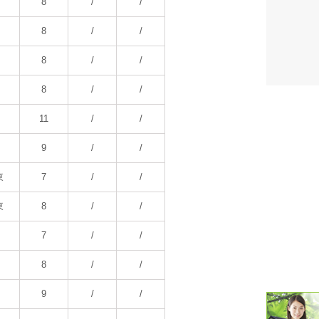
8
/
/
潮汐・日
8
/
/
壁掛け 天
8
/
/
生活・環
8
/
/
気象・海
11
/
/
天気予報 
9
/
/
パトライ
東
7
/
/
天気管 
東
8
/
/
ポータブル
7
/
/
落雷・発
8
/
/
ｽﾏｰﾄﾌｫ
9
/
/