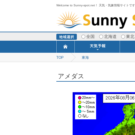
Welcome to Sunny-spot.net！ 天気・気象情報サイトで
全国
北海道
東北
TOP
東海
今日明日の天気
寒・暖候期予報
ポイント予報
週間天気予報
世界の天気
1ヶ月予報
3ヶ月予報
分布予報
海上予報
TOPICS
アメダス