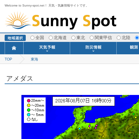
Welcome to Sunny-spot.net！ 天気・気象情報サイトです。
全国
北海道
東北
関東甲信
北陸
TOP
東海
今日明日の天気
寒・暖候期予報
ポイント予報
週間天気予報
世界の天気
1ヶ月予報
3ヶ月予報
分布予報
海上予報
TOPICS
注意報・警報
土砂警戒情報
スモッグ情報
地方気象情報
地方天候情報
府県気象情報
府県天候情報
台風情報
地震情報
津波情報
火山情報
竜巻情報
洪水情報
海上警報
雨雲レーダ
ウィンド
専門天気
MET
潮汐
河川
生
季
専
紫
エ
海
ダ
風
ア
落
気
空
波
風
アメダス