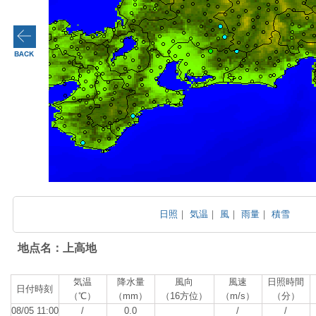
日照
｜
気温
｜
風
｜
雨量
｜
積雪
地点名：上高地
気温
降水量
風向
風速
日照時間
日付時刻
（℃）
（mm）
（16方位）
（m/s）
（分）
08/05 11:00
/
0.0
/
/