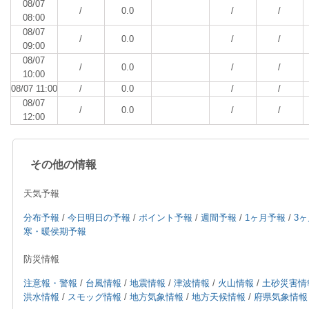
08/07
/
0.0
/
/
08:00
08/07
/
0.0
/
/
09:00
08/07
/
0.0
/
/
10:00
08/07 11:00
/
0.0
/
/
08/07
/
0.0
/
/
12:00
その他の情報
天気予報
分布予報
/
今日明日の予報
/
ポイント予報
/
週間予報
/
1ヶ月予報
/
3
寒・暖侯期予報
防災情報
注意報・警報
/
台風情報
/
地震情報
/
津波情報
/
火山情報
/
土砂災害情
洪水情報
/
スモッグ情報
/
地方気象情報
/
地方天候情報
/
府県気象情報