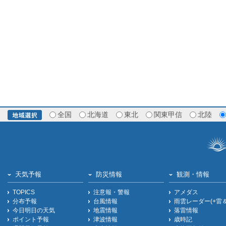
全国
北海道
東北
関東甲信
北陸
天気予報
防災情報
観測・情報
TOPICS
注意報・警報
アメダス
分布予報
台風情報
雨雲レーダー(+雷
今日明日の天気
地震情報
落雷情報
ポイント予報
津波情報
歳時記