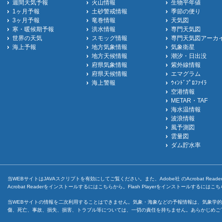
週間天気予報
火山情報
生物平年値
1ヶ月予報
土砂警戒情報
季節の便り
3ヶ月予報
竜巻情報
天気図
寒・暖候期予報
洪水情報
専門天気図
世界の天気
スモッグ情報
専門天気図アーカ
海上予報
地方気象情報
気象衛星
地方天候情報
潮汐・日出没
府県気象情報
紫外線情報
府県天候情報
エマグラム
海上警報
ｳｨﾝﾄﾞﾌﾟﾛﾌｧｲﾗ
空港情報
METAR・TAF
海水温情報
波浪情報
風予測図
雲量図
ダム貯水率
当WEBサイトはJAVAスクリプトを有効にしてご覧ください。また、Adobe社 のAcrobat ReaderとF
Acrobat Readerをインストールするには
こちら
から。Flash Playerをインストールするには
こち
当WEBサイトの情報を二次利用することはできません。気象・海象などの予報情報は、気象学的
傷、死亡、事故、損失、損害、トラブル等については、一切の責任を持ちません。あらかじめご