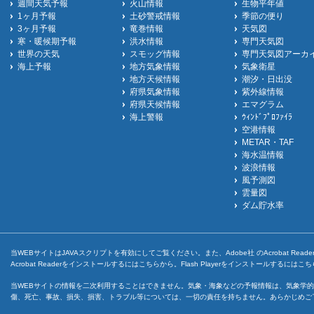
週間天気予報
火山情報
生物平年値
1ヶ月予報
土砂警戒情報
季節の便り
3ヶ月予報
竜巻情報
天気図
寒・暖候期予報
洪水情報
専門天気図
世界の天気
スモッグ情報
専門天気図アーカ
海上予報
地方気象情報
気象衛星
地方天候情報
潮汐・日出没
府県気象情報
紫外線情報
府県天候情報
エマグラム
海上警報
ｳｨﾝﾄﾞﾌﾟﾛﾌｧｲﾗ
空港情報
METAR・TAF
海水温情報
波浪情報
風予測図
雲量図
ダム貯水率
当WEBサイトはJAVAスクリプトを有効にしてご覧ください。また、Adobe社 のAcrobat ReaderとF
Acrobat Readerをインストールするには
こちら
から。Flash Playerをインストールするには
こち
当WEBサイトの情報を二次利用することはできません。気象・海象などの予報情報は、気象学的
傷、死亡、事故、損失、損害、トラブル等については、一切の責任を持ちません。あらかじめご