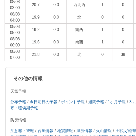
08/08
20.7
0.0
西北西
1
0
03:00
08/08
19.9
0.0
北
0
0
04:00
08/08
19.2
0.0
南西
1
0
05:00
08/08
19.6
0.0
南西
1
0
06:00
08/08
21.8
0.0
北
0
38
07:00
その他の情報
天気予報
分布予報
/
今日明日の予報
/
ポイント予報
/
週間予報
/
1ヶ月予報
/
3
寒・暖侯期予報
防災情報
注意報・警報
/
台風情報
/
地震情報
/
津波情報
/
火山情報
/
土砂災害情