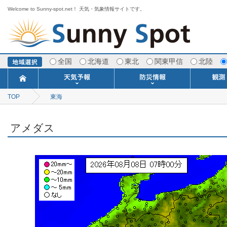
Welcome to Sunny-spot.net！ 天気・気象情報サイトです。
全国
北海道
東北
関東甲信
北陸
TOP
東海
今日明日の天気
寒・暖候期予報
ポイント予報
週間天気予報
世界の天気
1ヶ月予報
3ヶ月予報
分布予報
海上予報
TOPICS
注意報・警報
土砂警戒情報
スモッグ情報
地方気象情報
地方天候情報
府県気象情報
府県天候情報
台風情報
地震情報
津波情報
火山情報
竜巻情報
洪水情報
海上警報
雨雲レーダ
ウィンド
専門天気
MET
潮汐
河川
生
季
専
紫
エ
海
ダ
風
ア
落
気
空
波
風
アメダス