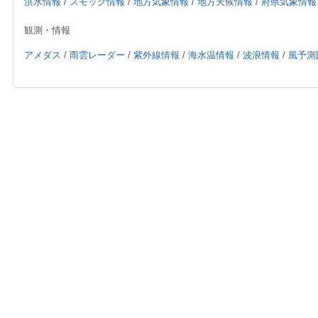
洪水情報
/
スモッグ情報
/
地方気象情報
/
地方天候情報
/
府県気象情報
観測・情報
アメダス
/
雨雲レーダー
/
紫外線情報
/
海水温情報
/
波浪情報
/
風予測