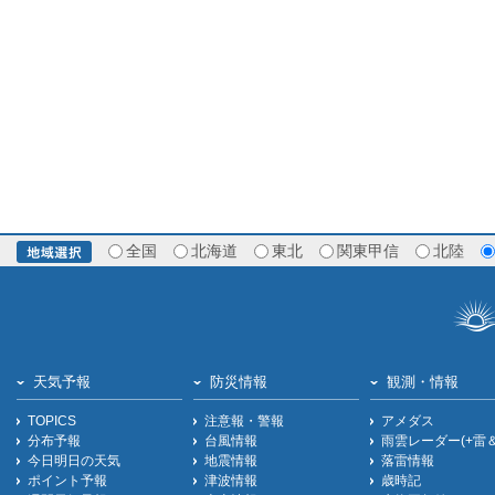
全国
北海道
東北
関東甲信
北陸
天気予報
防災情報
観測・情報
TOPICS
注意報・警報
アメダス
分布予報
台風情報
雨雲レーダー(+雷
今日明日の天気
地震情報
落雷情報
ポイント予報
津波情報
歳時記