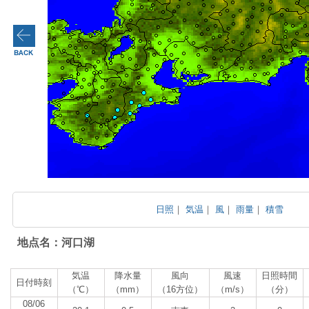
日照
｜
気温
｜
風
｜
雨量
｜
積雪
地点名：河口湖
気温
降水量
風向
風速
日照時間
日付時刻
（℃）
（mm）
（16方位）
（m/s）
（分）
08/06