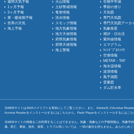
週間天気予報
火山情報
生物平年値
1ヶ月予報
土砂警戒情報
季節の便り
3ヶ月予報
竜巻情報
天気図
寒・暖候期予報
洪水情報
専門天気図
世界の天気
スモッグ情報
専門天気図アーカ
海上予報
地方気象情報
気象衛星
地方天候情報
潮汐・日出没
府県気象情報
紫外線情報
府県天候情報
エマグラム
海上警報
ｳｨﾝﾄﾞﾌﾟﾛﾌｧｲﾗ
空港情報
METAR・TAF
海水温情報
波浪情報
風予測図
雲量図
ダム貯水率
当WEBサイトはJAVAスクリプトを有効にしてご覧ください。また、Adobe社 のAcrobat ReaderとF
Acrobat Readerをインストールするには
こちら
から。Flash Playerをインストールするには
こち
当WEBサイトの情報を二次利用することはできません。気象・海象などの予報情報は、気象学的
傷、死亡、事故、損失、損害、トラブル等については、一切の責任を持ちません。あらかじめご