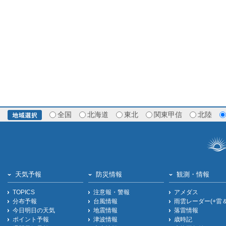
全国
北海道
東北
関東甲信
北陸
天気予報
防災情報
観測・情報
TOPICS
注意報・警報
アメダス
分布予報
台風情報
雨雲レーダー(+雷
今日明日の天気
地震情報
落雷情報
ポイント予報
津波情報
歳時記