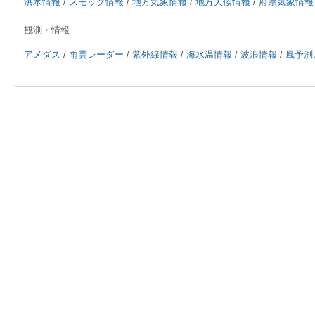
洪水情報
/
スモッグ情報
/
地方気象情報
/
地方天候情報
/
府県気象情報
観測・情報
アメダス
/
雨雲レーダー
/
紫外線情報
/
海水温情報
/
波浪情報
/
風予測