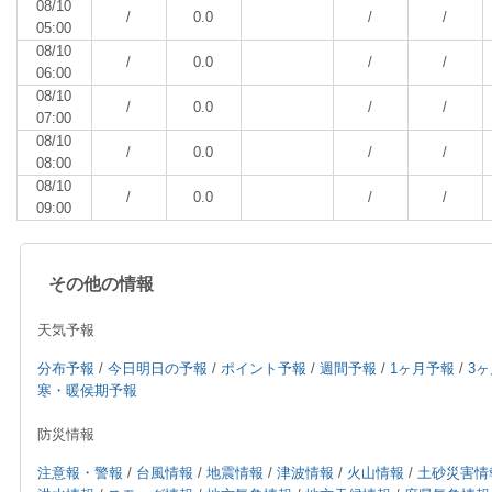
08/10
/
0.0
/
/
05:00
08/10
/
0.0
/
/
06:00
08/10
/
0.0
/
/
07:00
08/10
/
0.0
/
/
08:00
08/10
/
0.0
/
/
09:00
その他の情報
天気予報
分布予報
/
今日明日の予報
/
ポイント予報
/
週間予報
/
1ヶ月予報
/
3
寒・暖侯期予報
防災情報
注意報・警報
/
台風情報
/
地震情報
/
津波情報
/
火山情報
/
土砂災害情