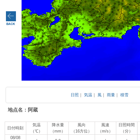
日照
｜
気温
｜
風
｜
雨量
｜
積雪
地点名：阿蔵
気温
降水量
風向
風速
日照時間
日付時刻
（℃）
（mm）
（16方位）
（m/s）
（分）
08/08