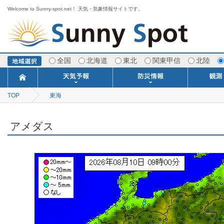
Welcome to Sunny-spot.net！ 天気・気象情報サイトです。
全国
北海道
東北
関東甲信
北陸
TOP
東海
今日明日の天気
寒・暖候期予報
ポイント予報
週間天気予報
世界の天気
1ヶ月予報
3ヶ月予報
分布予報
海上予報
TOPICS
注意報・警報
土砂警戒情報
スモッグ情報
地方気象情報
地方天候情報
府県気象情報
府県天候情報
台風情報
地震情報
津波情報
火山情報
竜巻情報
洪水情報
海上警報
雨雲レーダ
ウィンド
専門天気
MET
潮汐
河川
生
季
専
紫
エ
海
ダ
風
ア
落
気
空
波
風
アメダス