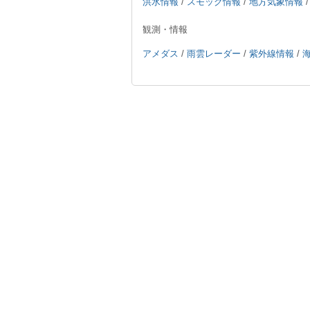
洪水情報
/
スモッグ情報
/
地方気象情報
観測・情報
アメダス
/
雨雲レーダー
/
紫外線情報
/