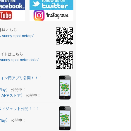
ーターニュータイプ新登場！
ォン ウィジェット公開
士スクールの御案内
ｻｲﾄはこちら
w.sunny-spot.net/sp/
所を移転しました。
 更新
サイトはこちら
.sunny-spot.net/mobile/
サイト OPEN！
 追加
フォン用アプリ公開！！！
。
ーター輸入販売開始！
Play】
公開中！
 APPストア】
公開中！
ォン アプリ バージョンアップ
d用ウィジェット公開！！！
ツ 追加
。
Play】
公開中！