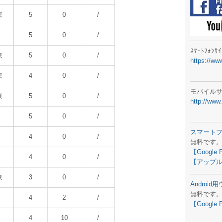
ラジオメ
東
5
0
/
スマートフ
5
0
/
気象予報
ｽﾏｰﾄﾌｫﾝ
東
5
0
/
https://ww
弊社事務
東
4
0
/
生物平年値
モバイル
東
5
0
/
http://www
予報士学習
5
0
/
専門天気図
スマート
4
0
/
無料です
ラジオメ
【Google 
4
0
/
【アップル
スマートフ
東
3
0
/
Androi
お天気パー
無料です
4
2
/
【Google 
4
10
/