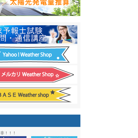
日間予報オプション追加
！
温度計
&
天気管
新色登場！
アル第２弾：本サイト Update!
ーアル第１弾：英語ページOPEN
&週間波浪図を10日に延長しました
電量の推算はじめました
通知サービス「お天気見張り番」開始
図追加しました。
信講座に解析ツール追加！！
図アーカイブ開始！！
ォン アプリ バージョンアップ
是非！！！