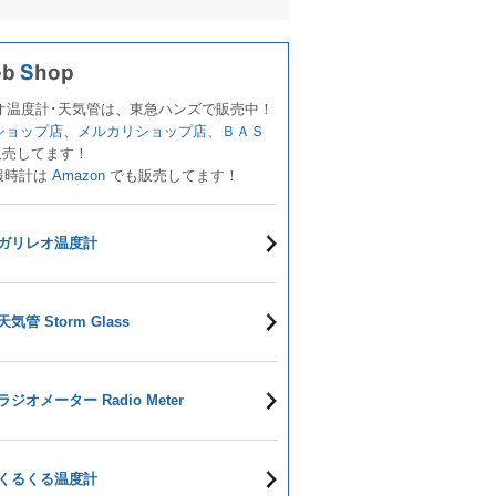
オ温度計･天気管は、東急ハンズで販売中！
!ショップ店
、
メルカリショップ店
、
ＢＡＳ
販売してます！
報時計は
Amazon
でも販売してます！
ガリレオ温度計
天気管 Storm Glass
ラジオメーター Radio Meter
くるくる温度計