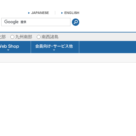
北部
九州南部
南西諸島
掛け時計 温湿度計
ラスバロメーター
ータブル観測機器
b Shopについて
ガリレオ温度計
ガリレオ＆バロ
ラジオメーター
くるくる温度計
発送・お支払い
天気予報時計
天気管
雨量計
概況&イメージサービス
APIデータ提供サービス
各種 気象データの配信
予報士による予報業務
警告灯 通知サービス
長期予報･1ヶ月予報
気象・海況レポート
気象予報士サービス
FAX情報サービス
ラボ (SSI 研究室)
予報士通信講座
専門天気図配信
予報士スクール
お天気パーツ
Pro-Weather
Air-Condition
Sea-Master
メール通知
携帯アプリ
結露予報
Twitter