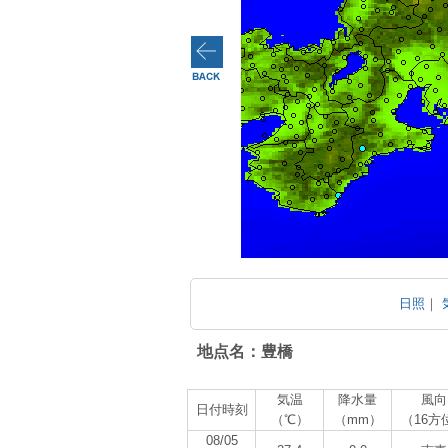
日照
｜
地点名：豊橋
気温
降水量
風向
日付時刻
（℃）
（mm）
（16方
08/05