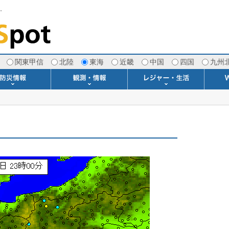
す。
関東甲信
北陸
東海
近畿
中国
四国
九州
注意報・警報
土砂警戒情報
スモッグ情報
地方気象情報
地方天候情報
府県気象情報
府県天候情報
台風情報
地震情報
津波情報
火山情報
竜巻情報
洪水情報
海上警報
雨雲レーダー(+雷＆竜巻)
ウィンドプロファイラー
専門天気図アーカイブ
METAR・TAF
潮汐・日出没
河川水位情報
生物平年値
季節の便り
専門天気図
紫外線情報
エマグラム
海水温情報
ダム貯水率
風予測図2
アメダス
落雷情報
気象衛星
空港情報
波浪情報
風予測図
歳時記
天気図
雲量図
動画ライブラリー
生活・環境予報
琵琶湖[波情報]
桜開花[2026]
サーフィン
サッカー場
推定日射量
紅葉[2025]
ドライブ
キャンプ
ゴルフ
野球場
競馬場
スカイ
お散歩
釣り
洗濯
壁
グ
ポ
We