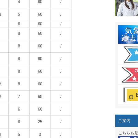
結露 10
4
60
/
ガリレオ
東
5
60
/
6
60
/
HPリニュー
8
60
/
HPリニュ
8
60
/
週間天気図
8
60
/
太陽光発
8
60
/
気象情報
東
8
60
/
週間波浪
東
7
60
/
予報士通
6
60
/
専門天気
ご案内
6
25
/
スマートフ
こちらも
東
5
0
/