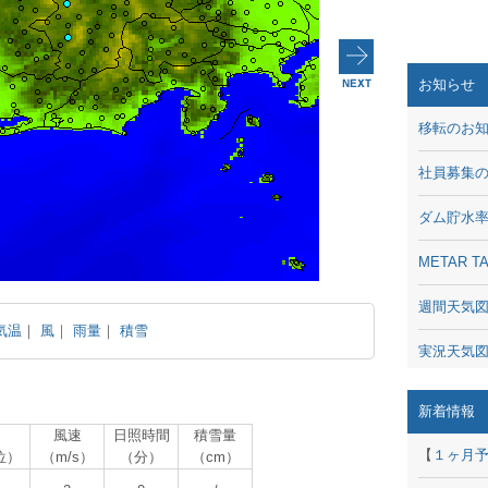
お知らせ
移転のお
社員募集
ダム貯水
METAR
週間天気
気温
｜
風
｜
雨量
｜
積雪
実況天気
琵琶湖の
新着情報
風速
日照時間
積雪量
潮汐・日
【
１ヶ月
位）
（m/s）
（分）
（cm）
動画 - Li