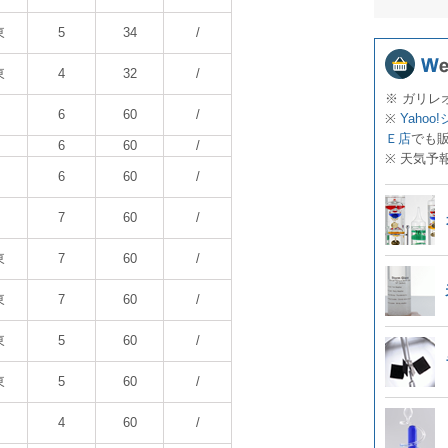
東
5
34
/
東
4
32
/
※ ガリレ
6
60
/
※
Yahoo
Ｅ店
でも
6
60
/
※ 天気予
6
60
/
7
60
/
東
7
60
/
東
7
60
/
東
5
60
/
東
5
60
/
4
60
/