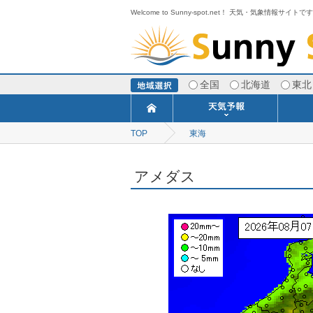
Welcome to Sunny-spot.net！ 天気・気象情報サイトで
全国
北海道
東北
TOP
東海
今日明日の天気
寒・暖候期予報
ポイント予報
週間天気予報
世界の天気
1ヶ月予報
3ヶ月予報
分布予報
海上予報
TOPICS
アメダス