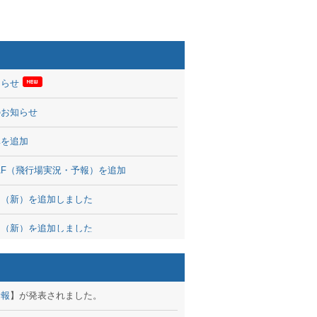
知らせ
のお知らせ
率を追加
 TAF（飛行場実況・予報）を追加
図（新）を追加しました
図（新）を追加しました
波情報を公開
出没、ブログパーツ公開
予報
】が発表されました。
brary 開始しました！