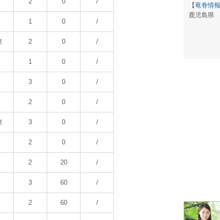
2
0
/
【
竜巻情
鹿児島県
潮汐・日
1
0
/
壁掛け 天
東
2
0
/
生活・環
1
0
/
気象・海
3
0
/
天気予報 
2
0
/
パトライ
東
3
0
/
天気管 
2
0
/
ポータブル
2
20
/
落雷・発
3
60
/
ｽﾏｰﾄﾌｫ
2
60
/