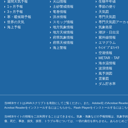
週間天気予報
火山情報
生物平年値
1ヶ月予報
土砂警戒情報
季節の便り
3ヶ月予報
竜巻情報
天気図
寒・暖候期予報
洪水情報
専門天気図
世界の天気
スモッグ情報
専門天気図アーカ
海上予報
地方気象情報
気象衛星
地方天候情報
潮汐・日出没
府県気象情報
紫外線情報
府県天候情報
エマグラム
海上警報
ｳｨﾝﾄﾞﾌﾟﾛﾌｧｲﾗ
空港情報
METAR・TAF
海水温情報
波浪情報
風予測図
雲量図
ダム貯水率
当WEBサイトはJAVAスクリプトを有効にしてご覧ください。また、Adobe社 のAcrobat ReaderとF
Acrobat Readerをインストールするには
こちら
から。Flash Playerをインストールするには
こち
当WEBサイトの情報を二次利用することはできません。気象・海象などの予報情報は、気象学的
傷、死亡、事故、損失、損害、トラブル等については、一切の責任を持ちません。あらかじめご