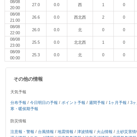
08/08
27.0
0.0
西
1
0
20:00
08/08
26.6
0.0
西北西
2
0
21:00
08/08
26.0
0.0
北
0
0
22:00
08/08
25.5
0.0
北北西
1
0
23:00
08/09
25.3
0.0
北
0
0
00:00
その他の情報
天気予報
分布予報
/
今日明日の予報
/
ポイント予報
/
週間予報
/
1ヶ月予報
/
3
寒・暖侯期予報
防災情報
注意報・警報
/
台風情報
/
地震情報
/
津波情報
/
火山情報
/
土砂災害情