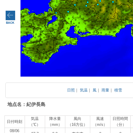
日照
｜
気温
｜
風
｜
雨量
｜
積雪
地点名：紀伊長島
気温
降水量
風向
風速
日照時間
日付時刻
（℃）
（mm）
（16方位）
（m/s）
（分）
08/06