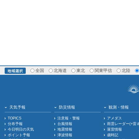
全国
北海道
東北
関東甲信
北陸
天気予報
防災情報
観測・情報
TOPICS
注意報・警報
アメダス
分布予報
台風情報
雨雲レーダー(+雷
今日明日の天気
地震情報
落雷情報
ポイント予報
津波情報
歳時記