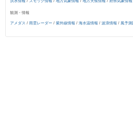
洪水情報
/
スモッグ情報
/
地方気象情報
/
地方天候情報
/
府県気象情報
観測・情報
アメダス
/
雨雲レーダー
/
紫外線情報
/
海水温情報
/
波浪情報
/
風予測