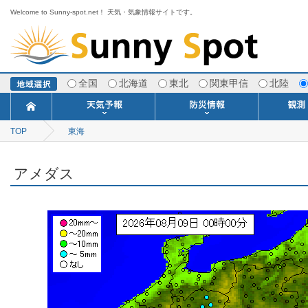
Welcome to Sunny-spot.net！ 天気・気象情報サイトです。
全国
北海道
東北
関東甲信
北陸
TOP
東海
今日明日の天気
寒・暖候期予報
ポイント予報
週間天気予報
世界の天気
1ヶ月予報
3ヶ月予報
分布予報
海上予報
TOPICS
注意報・警報
土砂警戒情報
スモッグ情報
地方気象情報
地方天候情報
府県気象情報
府県天候情報
台風情報
地震情報
津波情報
火山情報
竜巻情報
洪水情報
海上警報
雨雲レーダ
ウィンド
専門天気
MET
潮汐
河川
生
季
専
紫
エ
海
ダ
風
ア
落
気
空
波
風
アメダス