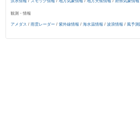
洪水情報
/
スモッグ情報
/
地方気象情報
/
地方天候情報
/
府県気象情報
観測・情報
アメダス
/
雨雲レーダー
/
紫外線情報
/
海水温情報
/
波浪情報
/
風予測