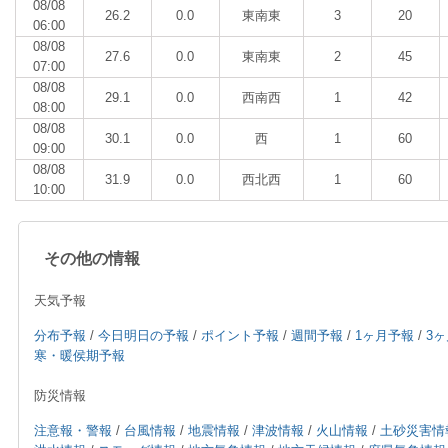
08/08
26.2
0.0
東南東
3
20
06:00
08/08
27.6
0.0
東南東
2
45
07:00
08/08
29.1
0.0
西南西
1
42
08:00
08/08
30.1
0.0
西
1
60
09:00
08/08
31.9
0.0
西北西
1
60
10:00
その他の情報
天気予報
分布予報
/
今日明日の予報
/
ポイント予報
/
週間予報
/
1ヶ月予報
/
3
寒・暖侯期予報
防災情報
注意報・警報
/
台風情報
/
地震情報
/
津波情報
/
火山情報
/
土砂災害情