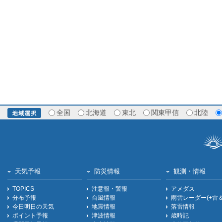
全国
北海道
東北
関東甲信
北陸
天気予報
防災情報
観測・情報
TOPICS
注意報・警報
アメダス
分布予報
台風情報
雨雲レーダー(+雷
今日明日の天気
地震情報
落雷情報
ポイント予報
津波情報
歳時記