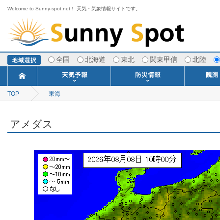
Welcome to Sunny-spot.net！ 天気・気象情報サイトです。
全国
北海道
東北
関東甲信
北陸
TOP
東海
今日明日の天気
寒・暖候期予報
ポイント予報
週間天気予報
世界の天気
1ヶ月予報
3ヶ月予報
分布予報
海上予報
TOPICS
注意報・警報
土砂警戒情報
スモッグ情報
地方気象情報
地方天候情報
府県気象情報
府県天候情報
台風情報
地震情報
津波情報
火山情報
竜巻情報
洪水情報
海上警報
雨雲レーダ
ウィンド
専門天気
MET
潮汐
河川
生
季
専
紫
エ
海
ダ
風
ア
落
気
空
波
風
アメダス