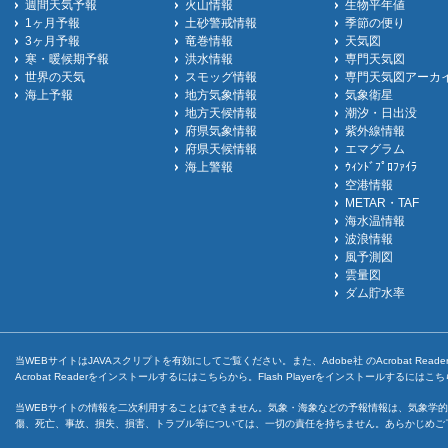
週間天気予報
火山情報
生物平年値
1ヶ月予報
土砂警戒情報
季節の便り
3ヶ月予報
竜巻情報
天気図
寒・暖候期予報
洪水情報
専門天気図
世界の天気
スモッグ情報
専門天気図アーカ
海上予報
地方気象情報
気象衛星
地方天候情報
潮汐・日出没
府県気象情報
紫外線情報
府県天候情報
エマグラム
海上警報
ｳｨﾝﾄﾞﾌﾟﾛﾌｧｲﾗ
空港情報
METAR・TAF
海水温情報
波浪情報
風予測図
雲量図
ダム貯水率
当WEBサイトはJAVAスクリプトを有効にしてご覧ください。また、Adobe社 のAcrobat ReaderとF
Acrobat Readerをインストールするには
こちら
から。Flash Playerをインストールするには
こち
当WEBサイトの情報を二次利用することはできません。気象・海象などの予報情報は、気象学的
傷、死亡、事故、損失、損害、トラブル等については、一切の責任を持ちません。あらかじめご