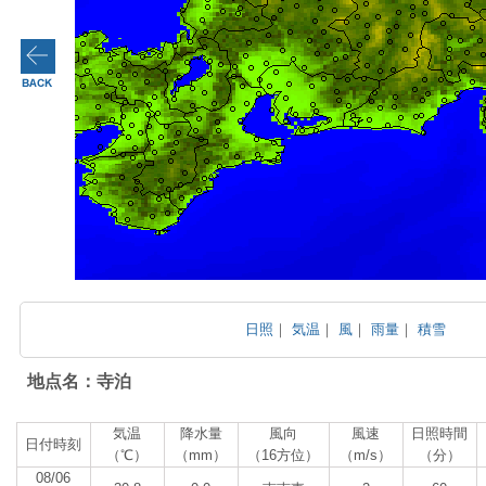
日照
｜
気温
｜
風
｜
雨量
｜
積雪
地点名：寺泊
気温
降水量
風向
風速
日照時間
日付時刻
（℃）
（mm）
（16方位）
（m/s）
（分）
08/06