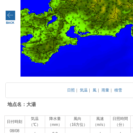
日照
｜
気温
｜
風
｜
雨量
｜
積雪
地点名：大湯
気温
降水量
風向
風速
日照時間
日付時刻
（℃）
（mm）
（16方位）
（m/s）
（分）
08/08