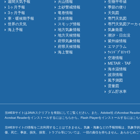
週間天気予報
火山情報
生物平年値
1ヶ月予報
土砂警戒情報
季節の便り
3ヶ月予報
竜巻情報
天気図
寒・暖候期予報
洪水情報
専門天気図
世界の天気
スモッグ情報
専門天気図アーカ
海上予報
地方気象情報
気象衛星
地方天候情報
潮汐・日出没
府県気象情報
紫外線情報
府県天候情報
エマグラム
海上警報
ｳｨﾝﾄﾞﾌﾟﾛﾌｧｲﾗ
空港情報
METAR・TAF
海水温情報
波浪情報
風予測図
雲量図
ダム貯水率
当WEBサイトはJAVAスクリプトを有効にしてご覧ください。また、Adobe社 のAcrobat ReaderとF
Acrobat Readerをインストールするには
こちら
から。Flash Playerをインストールするには
こち
当WEBサイトの情報を二次利用することはできません。気象・海象などの予報情報は、気象学的
傷、死亡、事故、損失、損害、トラブル等については、一切の責任を持ちません。あらかじめご