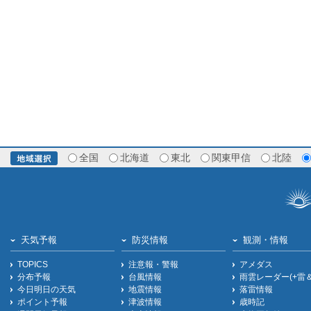
全国
北海道
東北
関東甲信
北陸
天気予報
防災情報
観測・情報
TOPICS
注意報・警報
アメダス
分布予報
台風情報
雨雲レーダー(+雷
今日明日の天気
地震情報
落雷情報
ポイント予報
津波情報
歳時記