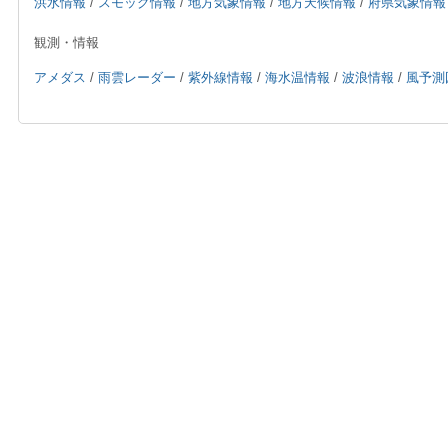
洪水情報
/
スモッグ情報
/
地方気象情報
/
地方天候情報
/
府県気象情報
観測・情報
アメダス
/
雨雲レーダー
/
紫外線情報
/
海水温情報
/
波浪情報
/
風予測