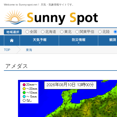
Welcome to Sunny-spot.net！ 天気・気象情報サイトです。
全国
北海道
東北
関東甲信
北陸
TOP
東海
今日明日の天気
寒・暖候期予報
ポイント予報
週間天気予報
世界の天気
1ヶ月予報
3ヶ月予報
分布予報
海上予報
TOPICS
注意報・警報
土砂警戒情報
スモッグ情報
地方気象情報
地方天候情報
府県気象情報
府県天候情報
台風情報
地震情報
津波情報
火山情報
竜巻情報
洪水情報
海上警報
雨雲レーダ
ウィンド
専門天気
MET
潮汐
河川
生
季
専
紫
エ
海
ダ
風
ア
落
気
空
波
風
アメダス