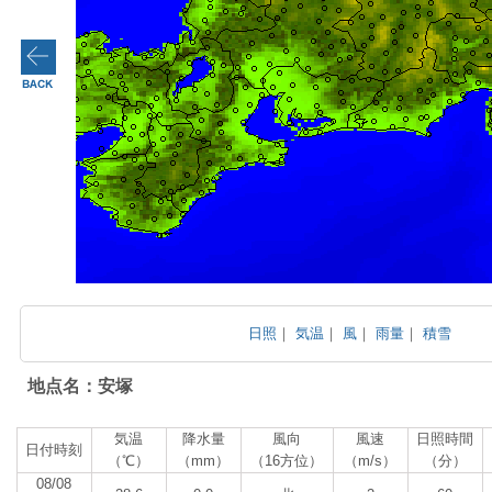
日照
｜
気温
｜
風
｜
雨量
｜
積雪
地点名：安塚
気温
降水量
風向
風速
日照時間
日付時刻
（℃）
（mm）
（16方位）
（m/s）
（分）
08/08