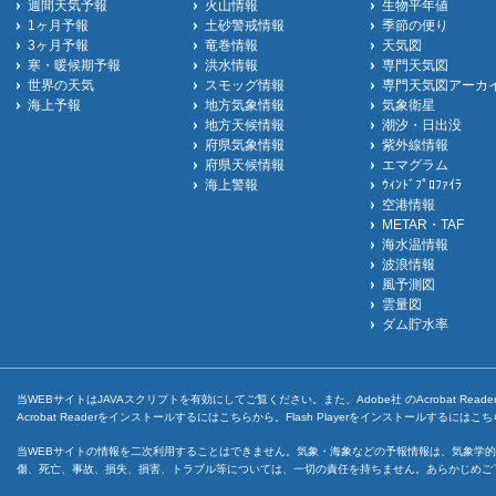
週間天気予報
火山情報
生物平年値
1ヶ月予報
土砂警戒情報
季節の便り
3ヶ月予報
竜巻情報
天気図
寒・暖候期予報
洪水情報
専門天気図
世界の天気
スモッグ情報
専門天気図アーカ
海上予報
地方気象情報
気象衛星
地方天候情報
潮汐・日出没
府県気象情報
紫外線情報
府県天候情報
エマグラム
海上警報
ｳｨﾝﾄﾞﾌﾟﾛﾌｧｲﾗ
空港情報
METAR・TAF
海水温情報
波浪情報
風予測図
雲量図
ダム貯水率
当WEBサイトはJAVAスクリプトを有効にしてご覧ください。また、Adobe社 のAcrobat ReaderとF
Acrobat Readerをインストールするには
こちら
から。Flash Playerをインストールするには
こち
当WEBサイトの情報を二次利用することはできません。気象・海象などの予報情報は、気象学的
傷、死亡、事故、損失、損害、トラブル等については、一切の責任を持ちません。あらかじめご