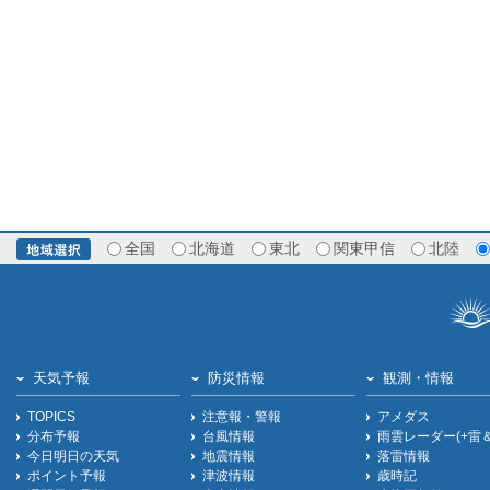
全国
北海道
東北
関東甲信
北陸
天気予報
防災情報
観測・情報
TOPICS
注意報・警報
アメダス
分布予報
台風情報
雨雲レーダー(+雷
今日明日の天気
地震情報
落雷情報
ポイント予報
津波情報
歳時記