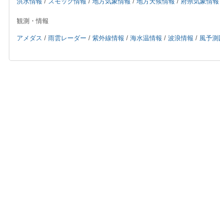
洪水情報
/
スモッグ情報
/
地方気象情報
/
地方天候情報
/
府県気象情報
観測・情報
アメダス
/
雨雲レーダー
/
紫外線情報
/
海水温情報
/
波浪情報
/
風予測