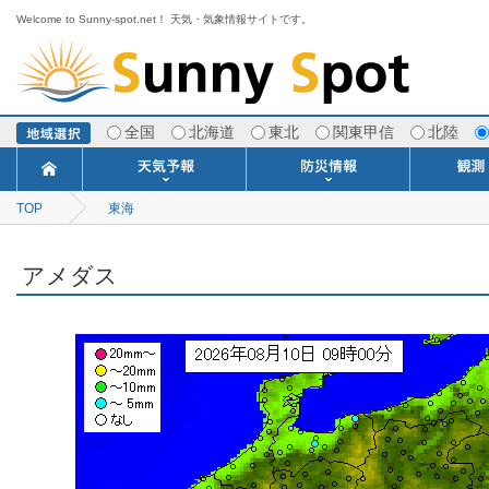
Welcome to Sunny-spot.net！ 天気・気象情報サイトです。
全国
北海道
東北
関東甲信
北陸
TOP
東海
今日明日の天気
寒・暖候期予報
ポイント予報
週間天気予報
世界の天気
1ヶ月予報
3ヶ月予報
分布予報
海上予報
TOPICS
注意報・警報
土砂警戒情報
スモッグ情報
地方気象情報
地方天候情報
府県気象情報
府県天候情報
台風情報
地震情報
津波情報
火山情報
竜巻情報
洪水情報
海上警報
雨雲レーダ
ウィンド
専門天気
MET
潮汐
河川
生
季
専
紫
エ
海
ダ
風
ア
落
気
空
波
風
アメダス