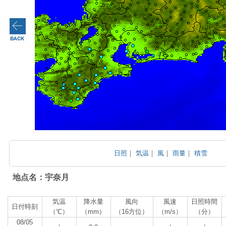
日照
｜
気温
｜
風
｜
雨量
｜
積雪
地点名：宇奈月
気温
降水量
風向
風速
日照時間
日付時刻
（℃）
（mm）
（16方位）
（m/s）
（分）
08/05