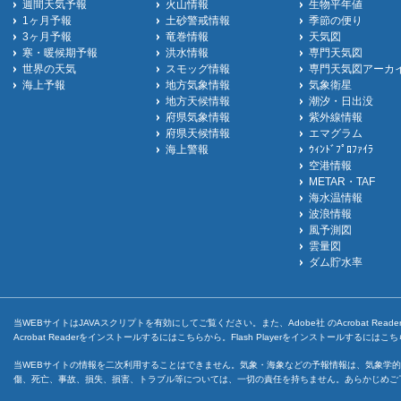
週間天気予報
火山情報
生物平年値
1ヶ月予報
土砂警戒情報
季節の便り
3ヶ月予報
竜巻情報
天気図
寒・暖候期予報
洪水情報
専門天気図
世界の天気
スモッグ情報
専門天気図アーカ
海上予報
地方気象情報
気象衛星
地方天候情報
潮汐・日出没
府県気象情報
紫外線情報
府県天候情報
エマグラム
海上警報
ｳｨﾝﾄﾞﾌﾟﾛﾌｧｲﾗ
空港情報
METAR・TAF
海水温情報
波浪情報
風予測図
雲量図
ダム貯水率
当WEBサイトはJAVAスクリプトを有効にしてご覧ください。また、Adobe社 のAcrobat ReaderとF
Acrobat Readerをインストールするには
こちら
から。Flash Playerをインストールするには
こち
当WEBサイトの情報を二次利用することはできません。気象・海象などの予報情報は、気象学的
傷、死亡、事故、損失、損害、トラブル等については、一切の責任を持ちません。あらかじめご