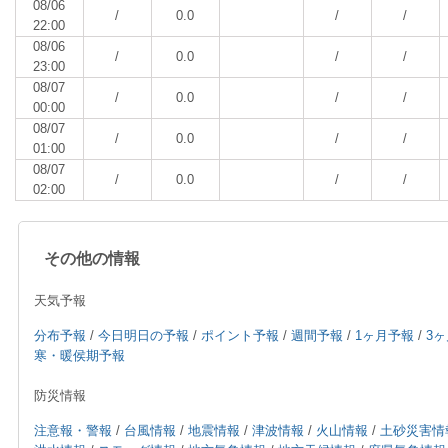
08/06
/
0.0
/
/
22:00
08/06
/
0.0
/
/
23:00
08/07
/
0.0
/
/
00:00
08/07
/
0.0
/
/
01:00
08/07
/
0.0
/
/
02:00
その他の情報
天気予報
分布予報
/
今日明日の予報
/
ポイント予報
/
週間予報
/
1ヶ月予報
/
3
寒・暖侯期予報
防災情報
注意報・警報
/
台風情報
/
地震情報
/
津波情報
/
火山情報
/
土砂災害情