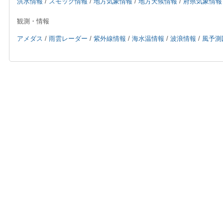
洪水情報
/
スモッグ情報
/
地方気象情報
/
地方天候情報
/
府県気象情報
観測・情報
アメダス
/
雨雲レーダー
/
紫外線情報
/
海水温情報
/
波浪情報
/
風予測