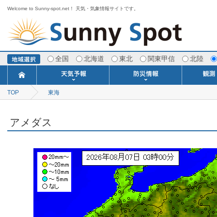
Welcome to Sunny-spot.net！ 天気・気象情報サイトです。
全国
北海道
東北
関東甲信
北陸
TOP
東海
今日明日の天気
寒・暖候期予報
ポイント予報
週間天気予報
世界の天気
1ヶ月予報
3ヶ月予報
分布予報
海上予報
TOPICS
注意報・警報
土砂警戒情報
スモッグ情報
地方気象情報
地方天候情報
府県気象情報
府県天候情報
台風情報
地震情報
津波情報
火山情報
竜巻情報
洪水情報
海上警報
雨雲レーダ
ウィンド
専門天気
MET
潮汐
河川
生
季
専
紫
エ
海
ダ
風
ア
落
気
空
波
風
アメダス