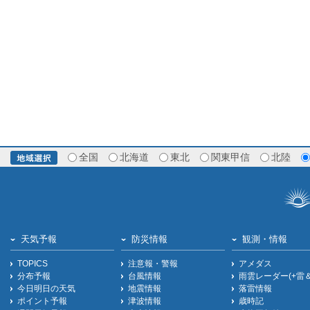
全国
北海道
東北
関東甲信
北陸
天気予報
防災情報
観測・情報
TOPICS
注意報・警報
アメダス
分布予報
台風情報
雨雲レーダー(+雷
今日明日の天気
地震情報
落雷情報
ポイント予報
津波情報
歳時記