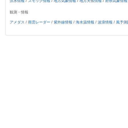
洪水情報
/
スモッグ情報
/
地方気象情報
/
地方天候情報
/
府県気象情報
観測・情報
アメダス
/
雨雲レーダー
/
紫外線情報
/
海水温情報
/
波浪情報
/
風予測