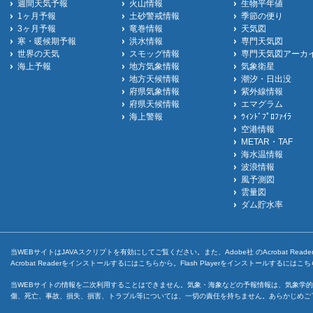
週間天気予報
火山情報
生物平年値
1ヶ月予報
土砂警戒情報
季節の便り
3ヶ月予報
竜巻情報
天気図
寒・暖候期予報
洪水情報
専門天気図
世界の天気
スモッグ情報
専門天気図アーカ
海上予報
地方気象情報
気象衛星
地方天候情報
潮汐・日出没
府県気象情報
紫外線情報
府県天候情報
エマグラム
海上警報
ｳｨﾝﾄﾞﾌﾟﾛﾌｧｲﾗ
空港情報
METAR・TAF
海水温情報
波浪情報
風予測図
雲量図
ダム貯水率
当WEBサイトはJAVAスクリプトを有効にしてご覧ください。また、Adobe社 のAcrobat ReaderとF
Acrobat Readerをインストールするには
こちら
から。Flash Playerをインストールするには
こち
当WEBサイトの情報を二次利用することはできません。気象・海象などの予報情報は、気象学的
傷、死亡、事故、損失、損害、トラブル等については、一切の責任を持ちません。あらかじめご