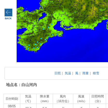
日照
｜
気温
｜
風
｜
雨量
｜
積雪
地点名：白山河内
気温
降水量
風向
風速
日照時間
日付時刻
（℃）
（mm）
（16方位）
（m/s）
（分）
08/05