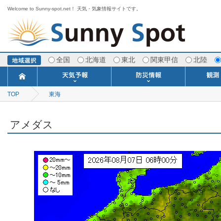
Welcome to Sunny-spot.net！ 天気・気象情報サイトです。
全国
北海道
東北
関東甲信
北陸
TOP
東海
今日明日の天気
寒・暖候期予報
ポイント予報
週間天気予報
世界の天気
1ヶ月予報
3ヶ月予報
分布予報
海上予報
TOPICS
注意報・警報
土砂警戒情報
スモッグ情報
地方気象情報
地方天候情報
府県気象情報
府県天候情報
台風情報
地震情報
津波情報
火山情報
竜巻情報
洪水情報
海上警報
雨雲レーダ
ウィンド
専門天気
MET
潮汐
河川
生
季
専
紫
エ
海
ダ
風
ア
落
気
空
波
風
アメダス