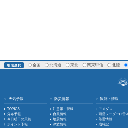
全国
北海道
東北
関東甲信
北陸
天気予報
防災情報
観測・情報
TOPICS
注意報・警報
アメダス
分布予報
台風情報
雨雲レーダー(+雷
今日明日の天気
地震情報
落雷情報
ポイント予報
津波情報
歳時記