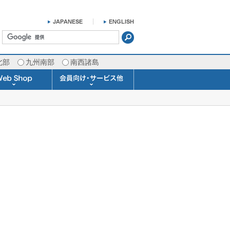
北部
九州南部
南西諸島
掛け時計 温湿度計
ラスバロメーター
ータブル観測機器
b Shopについて
ガリレオ温度計
ガリレオ＆バロ
ラジオメーター
くるくる温度計
発送・お支払い
天気予報時計
天気管
雨量計
概況&イメージサービス
APIデータ提供サービス
各種 気象データの配信
予報士による予報業務
警告灯 通知サービス
長期予報･1ヶ月予報
気象・海況レポート
気象予報士サービス
FAX情報サービス
ラボ (SSI 研究室)
予報士通信講座
専門天気図配信
予報士スクール
お天気パーツ
Pro-Weather
Air-Condition
Sea-Master
メール通知
携帯アプリ
結露予報
Twitter