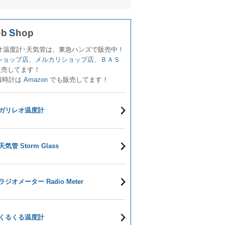
オ温度計･天気管は、東急ハンズで販売中！
!ショップ店
、
メルカリショップ店
、
ＢＡＳ
販売してます！
報時計は
Amazon
でも販売してます！
ガリレオ温度計
天気管 Storm Glass
ラジオメーター Radio Meter
くるくる温度計