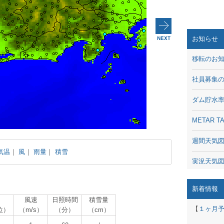
お知らせ
移転のお
社員募集
ダム貯水
METAR
週間天気
気温
｜
風
｜
雨量
｜
積雪
実況天気
琵琶湖の
新着情報
風速
日照時間
積雪量
潮汐・日
【
１ヶ月
位）
（m/s）
（分）
（cm）
動画 - Li