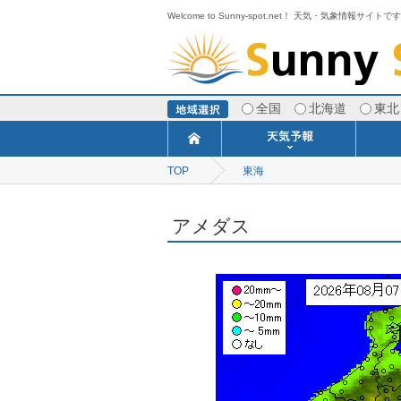
Welcome to Sunny-spot.net！ 天気・気象情報サイトで
全国
北海道
東北
TOP
東海
今日明日の天気
寒・暖候期予報
ポイント予報
週間天気予報
世界の天気
1ヶ月予報
3ヶ月予報
分布予報
海上予報
TOPICS
アメダス