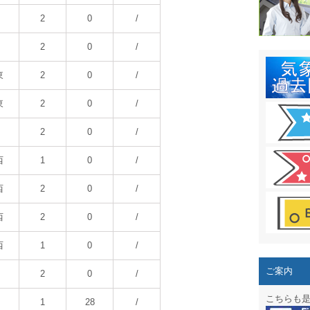
結露 10
2
0
/
ガリレオ
2
0
/
HPリニュー
東
2
0
/
HPリニュ
東
2
0
/
週間天気図
2
0
/
太陽光発
西
1
0
/
気象情報
西
2
0
/
週間波浪
西
2
0
/
予報士通
西
1
0
/
専門天気
ご案内
2
0
/
スマートフ
こちらも
1
28
/