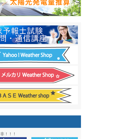
日間予報オプション追加
！
温度計
&
天気管
新色登場！
アル第２弾：本サイト Update!
ーアル第１弾：英語ページOPEN
&週間波浪図を10日に延長しました
電量の推算はじめました
通知サービス「お天気見張り番」開始
図追加しました。
信講座に解析ツール追加！！
図アーカイブ開始！！
ォン アプリ バージョンアップ
是非！！！