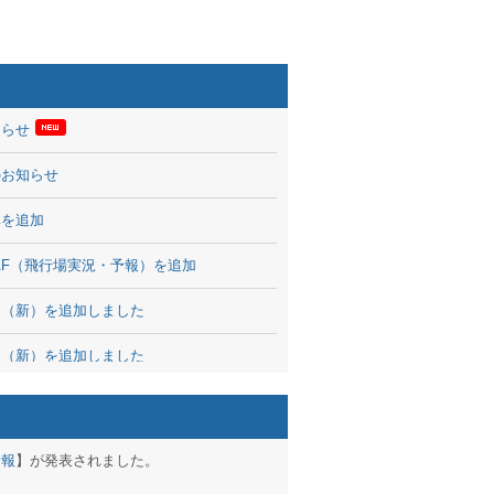
知らせ
のお知らせ
率を追加
 TAF（飛行場実況・予報）を追加
図（新）を追加しました
図（新）を追加しました
波情報を公開
出没、ブログパーツ公開
予報
】が発表されました。
brary 開始しました！