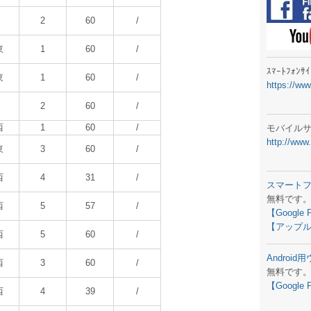
ラジオメ
2
60
/
スマートフ
東
1
60
/
気象予報
ｽﾏｰﾄﾌｫﾝ
東
1
60
/
https://ww
弊社事務
2
60
/
生物平年値
西
1
60
/
モバイル
http://www
予報士学習
東
3
60
/
専門天気図
西
4
31
/
スマート
無料です
ラジオメ
西
5
57
/
【Google 
【アップル
スマートフ
西
5
60
/
Androi
お天気パー
西
3
60
/
無料です
【Google 
西
4
39
/