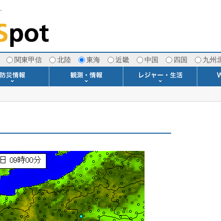
す。
関東甲信
北陸
東海
近畿
中国
四国
九州
注意報・警報
土砂警戒情報
スモッグ情報
地方気象情報
地方天候情報
府県気象情報
府県天候情報
台風情報
地震情報
津波情報
火山情報
竜巻情報
洪水情報
海上警報
雨雲レーダー(+雷＆竜巻)
ウィンドプロファイラー
専門天気図アーカイブ
METAR・TAF
潮汐・日出没
河川水位情報
生物平年値
季節の便り
専門天気図
紫外線情報
エマグラム
海水温情報
ダム貯水率
風予測図2
アメダス
落雷情報
気象衛星
空港情報
波浪情報
風予測図
歳時記
天気図
雲量図
動画ライブラリー
生活・環境予報
琵琶湖[波情報]
桜開花[2026]
サーフィン
サッカー場
推定日射量
紅葉[2025]
ドライブ
キャンプ
ゴルフ
野球場
競馬場
スカイ
お散歩
釣り
洗濯
壁
グ
ポ
We