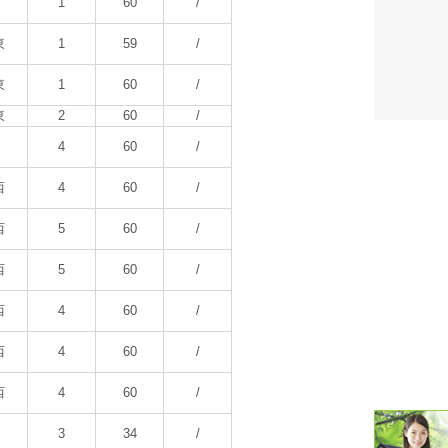
1
60
/
潮汐・日
東
1
59
/
壁掛け 天
東
1
60
/
東
2
60
/
生活・環
4
60
/
気象・海
西
4
60
/
天気予報 
西
5
60
/
パトライ
西
5
60
/
天気管 
西
4
60
/
ポータブル
西
4
60
/
落雷・発
西
4
60
/
ｽﾏｰﾄﾌｫ
3
34
/