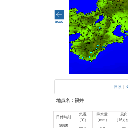
日照
｜
地点名：福井
気温
降水量
風向
日付時刻
（℃）
（mm）
（16方
08/05