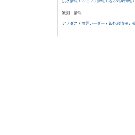
洪水情報
/
スモッグ情報
/
地方気象情報
観測・情報
アメダス
/
雨雲レーダー
/
紫外線情報
/