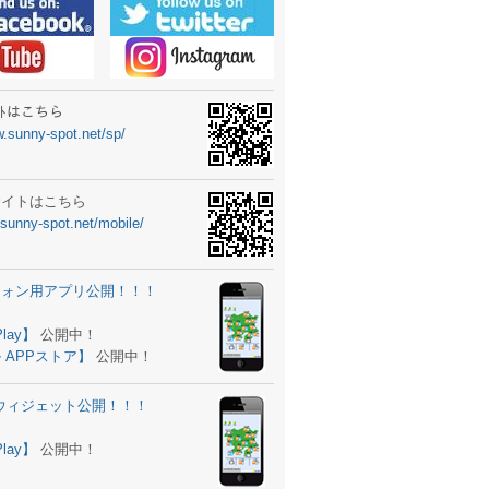
ーターニュータイプ新登場！
ォン ウィジェット公開
士スクールの御案内
ｻｲﾄはこちら
w.sunny-spot.net/sp/
所を移転しました。
 更新
サイトはこちら
.sunny-spot.net/mobile/
サイト OPEN！
 追加
フォン用アプリ公開！！！
。
ーター輸入販売開始！
Play】
公開中！
 APPストア】
公開中！
ォン アプリ バージョンアップ
d用ウィジェット公開！！！
ツ 追加
。
Play】
公開中！