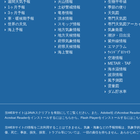
週間天気予報
火山情報
生物平年値
1ヶ月予報
土砂警戒情報
季節の便り
3ヶ月予報
竜巻情報
天気図
寒・暖候期予報
洪水情報
専門天気図
世界の天気
スモッグ情報
専門天気図アーカ
海上予報
地方気象情報
気象衛星
地方天候情報
潮汐・日出没
府県気象情報
紫外線情報
府県天候情報
エマグラム
海上警報
ｳｨﾝﾄﾞﾌﾟﾛﾌｧｲﾗ
空港情報
METAR・TAF
海水温情報
波浪情報
風予測図
雲量図
ダム貯水率
当WEBサイトはJAVAスクリプトを有効にしてご覧ください。また、Adobe社 のAcrobat ReaderとF
Acrobat Readerをインストールするには
こちら
から。Flash Playerをインストールするには
こち
当WEBサイトの情報を二次利用することはできません。気象・海象などの予報情報は、気象学的
傷、死亡、事故、損失、損害、トラブル等については、一切の責任を持ちません。あらかじめご