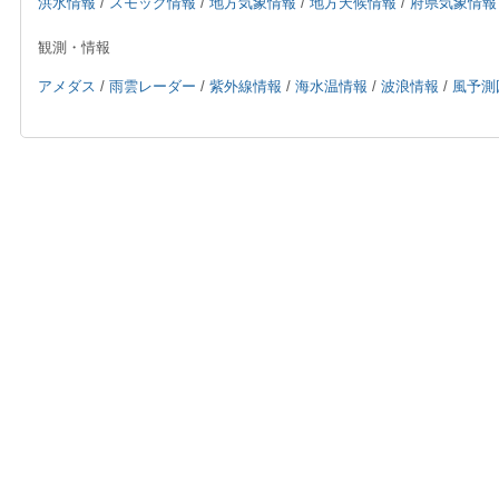
洪水情報
/
スモッグ情報
/
地方気象情報
/
地方天候情報
/
府県気象情報
観測・情報
アメダス
/
雨雲レーダー
/
紫外線情報
/
海水温情報
/
波浪情報
/
風予測