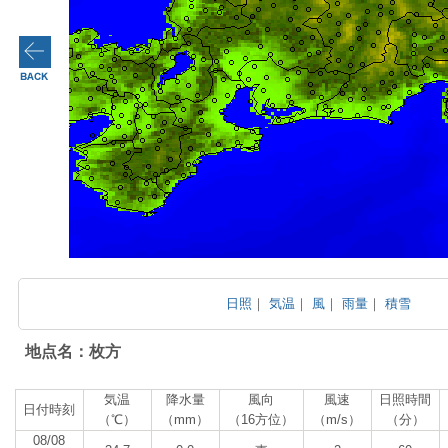
日照
｜
気温
｜
風
｜
雨量
｜
積雪
地点名：枚方
気温
降水量
風向
風速
日照時間
日付時刻
（℃）
（mm）
（16方位）
（m/s）
（分）
08/08