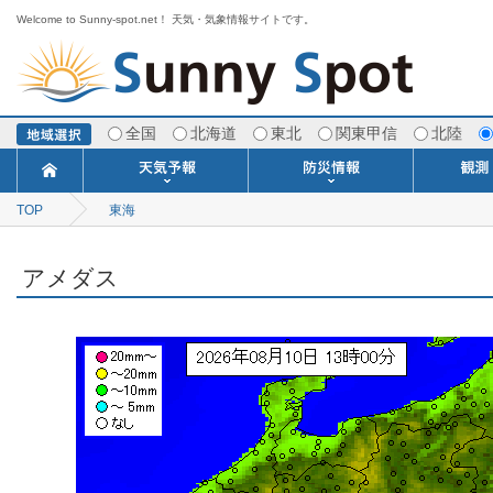
Welcome to Sunny-spot.net！ 天気・気象情報サイトです。
全国
北海道
東北
関東甲信
北陸
TOP
東海
今日明日の天気
寒・暖候期予報
ポイント予報
週間天気予報
世界の天気
1ヶ月予報
3ヶ月予報
分布予報
海上予報
TOPICS
注意報・警報
土砂警戒情報
スモッグ情報
地方気象情報
地方天候情報
府県気象情報
府県天候情報
台風情報
地震情報
津波情報
火山情報
竜巻情報
洪水情報
海上警報
雨雲レーダ
ウィンド
専門天気
MET
潮汐
河川
生
季
専
紫
エ
海
ダ
風
ア
落
気
空
波
風
アメダス