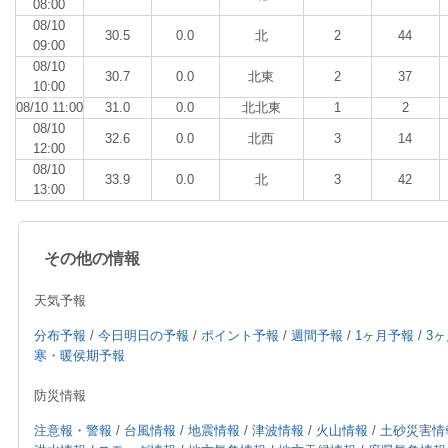
08:00
08/10
30.5
0.0
北
2
44
09:00
08/10
30.7
0.0
北東
2
37
10:00
08/10 11:00
31.0
0.0
北北東
1
2
08/10
32.6
0.0
北西
3
14
12:00
08/10
33.9
0.0
北
3
42
13:00
その他の情報
天気予報
分布予報
/
今日明日の予報
/
ポイント予報
/
週間予報
/
1ヶ月予報
/
3
寒・暖侯期予報
防災情報
注意報・警報
/
台風情報
/
地震情報
/
津波情報
/
火山情報
/
土砂災害情