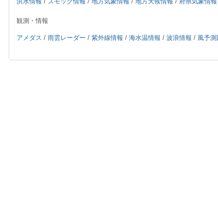
洪水情報
/
スモッグ情報
/
地方気象情報
/
地方天候情報
/
府県気象情報
観測・情報
アメダス
/
雨雲レーダー
/
紫外線情報
/
海水温情報
/
波浪情報
/
風予測