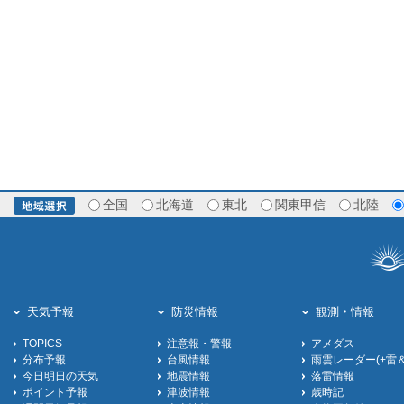
全国
北海道
東北
関東甲信
北陸
天気予報
防災情報
観測・情報
TOPICS
注意報・警報
アメダス
分布予報
台風情報
雨雲レーダー(+雷
今日明日の天気
地震情報
落雷情報
ポイント予報
津波情報
歳時記