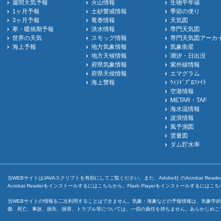
週間天気予報
火山情報
生物平年値
1ヶ月予報
土砂警戒情報
季節の便り
3ヶ月予報
竜巻情報
天気図
寒・暖候期予報
洪水情報
専門天気図
世界の天気
スモッグ情報
専門天気図アーカ
海上予報
地方気象情報
気象衛星
地方天候情報
潮汐・日出没
府県気象情報
紫外線情報
府県天候情報
エマグラム
海上警報
ｳｨﾝﾄﾞﾌﾟﾛﾌｧｲﾗ
空港情報
METAR・TAF
海水温情報
波浪情報
風予測図
雲量図
ダム貯水率
当WEBサイトはJAVAスクリプトを有効にしてご覧ください。また、Adobe社 のAcrobat ReaderとF
Acrobat Readerをインストールするには
こちら
から。Flash Playerをインストールするには
こち
当WEBサイトの情報を二次利用することはできません。気象・海象などの予報情報は、気象学的
傷、死亡、事故、損失、損害、トラブル等については、一切の責任を持ちません。あらかじめご