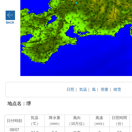
日照
｜
気温
｜
風
｜
雨量
｜
積雪
地点名：堺
気温
降水量
風向
風速
日照時間
日付時刻
（℃）
（mm）
（16方位）
（m/s）
（分）
08/07