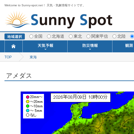
Welcome to Sunny-spot.net！ 天気・気象情報サイトです。
全国
北海道
東北
関東甲信
北陸
TOP
東海
今日明日の天気
寒・暖候期予報
ポイント予報
週間天気予報
世界の天気
1ヶ月予報
3ヶ月予報
分布予報
海上予報
TOPICS
注意報・警報
土砂警戒情報
スモッグ情報
地方気象情報
地方天候情報
府県気象情報
府県天候情報
台風情報
地震情報
津波情報
火山情報
竜巻情報
洪水情報
海上警報
雨雲レーダ
ウィンド
専門天気
MET
潮汐
河川
生
季
専
紫
エ
海
ダ
風
ア
落
気
空
波
風
アメダス