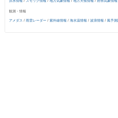
洪水情報
/
スモッグ情報
/
地方気象情報
/
地方天候情報
/
府県気象情報
観測・情報
アメダス
/
雨雲レーダー
/
紫外線情報
/
海水温情報
/
波浪情報
/
風予測