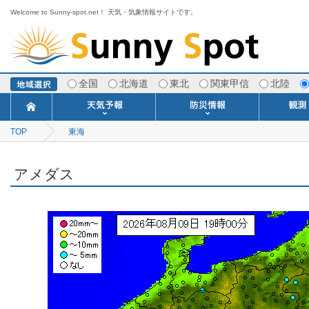
Welcome to Sunny-spot.net！ 天気・気象情報サイトです。
全国
北海道
東北
関東甲信
北陸
TOP
東海
今日明日の天気
寒・暖候期予報
ポイント予報
週間天気予報
世界の天気
1ヶ月予報
3ヶ月予報
分布予報
海上予報
TOPICS
注意報・警報
土砂警戒情報
スモッグ情報
地方気象情報
地方天候情報
府県気象情報
府県天候情報
台風情報
地震情報
津波情報
火山情報
竜巻情報
洪水情報
海上警報
雨雲レーダ
ウィンド
専門天気
MET
潮汐
河川
生
季
専
紫
エ
海
ダ
風
ア
落
気
空
波
風
アメダス