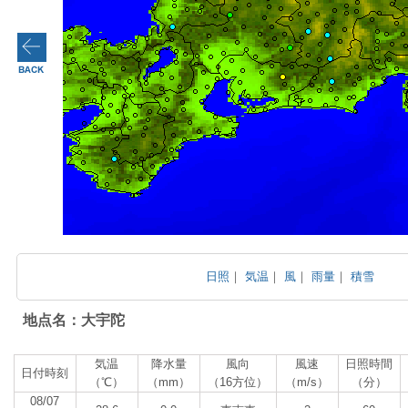
日照
｜
気温
｜
風
｜
雨量
｜
積雪
地点名：大宇陀
気温
降水量
風向
風速
日照時間
日付時刻
（℃）
（mm）
（16方位）
（m/s）
（分）
08/07