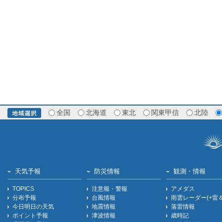
全国
北海道
東北
関東甲信
北陸
天気予報
防災情報
観測・情報
TOPICS
注意報・警報
アメダス
分布予報
台風情報
雨雲レーダー(+雷
今日明日の天気
地震情報
落雷情報
ポイント予報
津波情報
歳時記