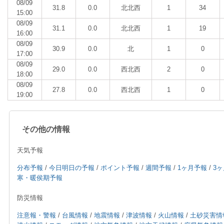
08/09
31.8
0.0
北北西
1
34
15:00
08/09
31.1
0.0
北北西
1
19
16:00
08/09
30.9
0.0
北
1
0
17:00
08/09
29.0
0.0
西北西
2
0
18:00
08/09
27.8
0.0
西北西
1
0
19:00
その他の情報
天気予報
分布予報
/
今日明日の予報
/
ポイント予報
/
週間予報
/
1ヶ月予報
/
3
寒・暖侯期予報
防災情報
注意報・警報
/
台風情報
/
地震情報
/
津波情報
/
火山情報
/
土砂災害情