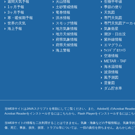
週間天気予報
火山情報
生物平年値
1ヶ月予報
土砂警戒情報
季節の便り
3ヶ月予報
竜巻情報
天気図
寒・暖候期予報
洪水情報
専門天気図
世界の天気
スモッグ情報
専門天気図アーカ
海上予報
地方気象情報
気象衛星
地方天候情報
潮汐・日出没
府県気象情報
紫外線情報
府県天候情報
エマグラム
海上警報
ｳｨﾝﾄﾞﾌﾟﾛﾌｧｲﾗ
空港情報
METAR・TAF
海水温情報
波浪情報
風予測図
雲量図
ダム貯水率
当WEBサイトはJAVAスクリプトを有効にしてご覧ください。また、Adobe社 のAcrobat ReaderとF
Acrobat Readerをインストールするには
こちら
から。Flash Playerをインストールするには
こち
当WEBサイトの情報を二次利用することはできません。気象・海象などの予報情報は、気象学的
傷、死亡、事故、損失、損害、トラブル等については、一切の責任を持ちません。あらかじめご