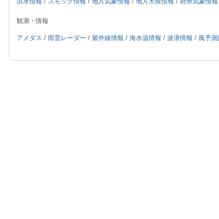
洪水情報
/
スモッグ情報
/
地方気象情報
/
地方天候情報
/
府県気象情報
観測・情報
アメダス
/
雨雲レーダー
/
紫外線情報
/
海水温情報
/
波浪情報
/
風予測