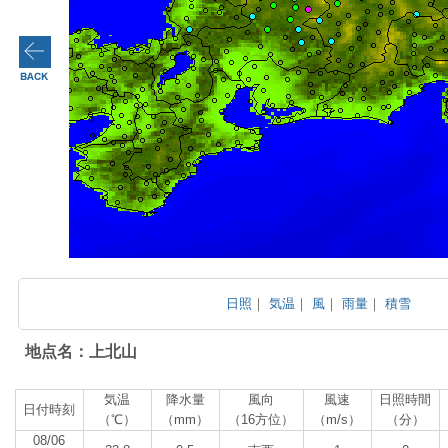
日照
｜
気温
｜
風
｜
雨量
｜
積雪
地点名：上北山
気温
降水量
風向
風速
日照時間
日付時刻
（℃）
（mm）
（16方位）
（m/s）
（分）
08/06