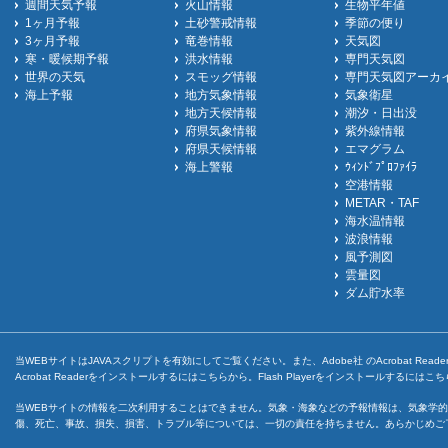
週間天気予報
火山情報
生物平年値
1ヶ月予報
土砂警戒情報
季節の便り
3ヶ月予報
竜巻情報
天気図
寒・暖候期予報
洪水情報
専門天気図
世界の天気
スモッグ情報
専門天気図アーカ
海上予報
地方気象情報
気象衛星
地方天候情報
潮汐・日出没
府県気象情報
紫外線情報
府県天候情報
エマグラム
海上警報
ｳｨﾝﾄﾞﾌﾟﾛﾌｧｲﾗ
空港情報
METAR・TAF
海水温情報
波浪情報
風予測図
雲量図
ダム貯水率
当WEBサイトはJAVAスクリプトを有効にしてご覧ください。また、Adobe社 のAcrobat ReaderとF
Acrobat Readerをインストールするには
こちら
から。Flash Playerをインストールするには
こち
当WEBサイトの情報を二次利用することはできません。気象・海象などの予報情報は、気象学的
傷、死亡、事故、損失、損害、トラブル等については、一切の責任を持ちません。あらかじめご