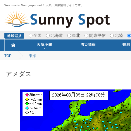
Welcome to Sunny-spot.net！ 天気・気象情報サイトです。
全国
北海道
東北
関東甲信
北陸
TOP
東海
今日明日の天気
寒・暖候期予報
ポイント予報
週間天気予報
世界の天気
1ヶ月予報
3ヶ月予報
分布予報
海上予報
TOPICS
注意報・警報
土砂警戒情報
スモッグ情報
地方気象情報
地方天候情報
府県気象情報
府県天候情報
台風情報
地震情報
津波情報
火山情報
竜巻情報
洪水情報
海上警報
雨雲レーダ
ウィンド
専門天気
MET
潮汐
河川
生
季
専
紫
エ
海
ダ
風
ア
落
気
空
波
風
アメダス