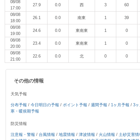
08/08
27.9
0.0
西
3
60
17:00
08/08
26.1
0.0
南東
1
39
18:00
08/08
24.6
0.0
東南東
1
0
19:00
08/08
23.4
0.0
東南東
1
0
20:00
08/08
22.6
0.0
北
0
0
21:00
その他の情報
天気予報
分布予報
/
今日明日の予報
/
ポイント予報
/
週間予報
/
1ヶ月予報
/
3
寒・暖侯期予報
防災情報
注意報・警報
/
台風情報
/
地震情報
/
津波情報
/
火山情報
/
土砂災害情