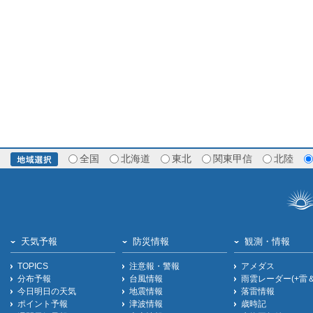
全国
北海道
東北
関東甲信
北陸
天気予報
防災情報
観測・情報
TOPICS
注意報・警報
アメダス
分布予報
台風情報
雨雲レーダー(+雷
今日明日の天気
地震情報
落雷情報
ポイント予報
津波情報
歳時記