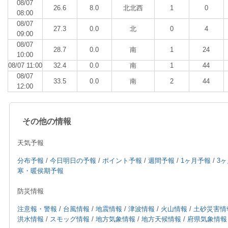
08/07
26.6
8.0
北北西
1
0
08:00
08/07
27.3
0.0
北
0
4
09:00
08/07
28.7
0.0
南
1
24
10:00
08/07 11:00
32.4
0.0
南
1
44
08/07
33.5
0.0
南
2
44
12:00
その他の情報
天気予報
分布予報
/
今日明日の予報
/
ポイント予報
/
週間予報
/
1ヶ月予報
/
3
寒・暖侯期予報
防災情報
注意報・警報
/
台風情報
/
地震情報
/
津波情報
/
火山情報
/
土砂災害情
洪水情報
/
スモッグ情報
/
地方気象情報
/
地方天候情報
/
府県気象情報