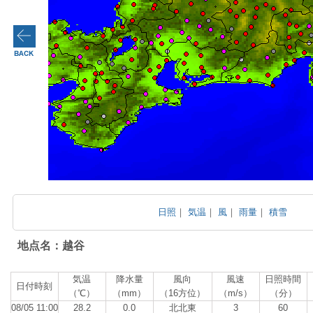
日照
｜
気温
｜
風
｜
雨量
｜
積雪
地点名：越谷
気温
降水量
風向
風速
日照時間
日付時刻
（℃）
（mm）
（16方位）
（m/s）
（分）
08/05 11:00
28.2
0.0
北北東
3
60