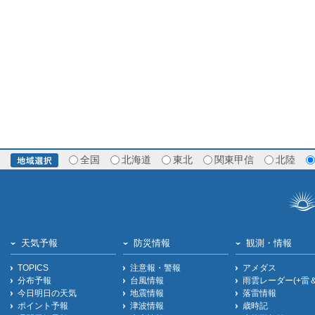
全国
北海道
東北
関東甲信
北陸
天気予報
防災情報
観測・情報
TOPICS
注意報・警報
アメダス
分布予報
台風情報
雨雲レーダー(+雷
今日明日の天気
地震情報
落雷情報
ポイント予報
津波情報
歳時記