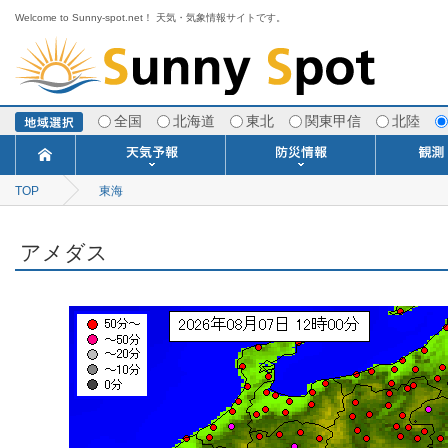
Welcome to Sunny-spot.net！ 天気・気象情報サイトです。
全国
北海道
東北
関東甲信
北陸
TOP
東海
今日明日の天気
寒・暖候期予報
ポイント予報
週間天気予報
世界の天気
1ヶ月予報
3ヶ月予報
分布予報
海上予報
TOPICS
注意報・警報
土砂警戒情報
スモッグ情報
地方気象情報
地方天候情報
府県気象情報
府県天候情報
台風情報
地震情報
津波情報
火山情報
竜巻情報
洪水情報
海上警報
雨雲レーダ
ウィンド
専門天気
MET
潮汐
河川
生
季
専
紫
エ
海
ダ
風
ア
落
気
空
波
風
アメダス