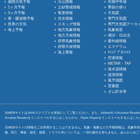
週間天気予報
火山情報
生物平年値
1ヶ月予報
土砂警戒情報
季節の便り
3ヶ月予報
竜巻情報
天気図
寒・暖候期予報
洪水情報
専門天気図
世界の天気
スモッグ情報
専門天気図アーカ
海上予報
地方気象情報
気象衛星
地方天候情報
潮汐・日出没
府県気象情報
紫外線情報
府県天候情報
エマグラム
海上警報
ｳｨﾝﾄﾞﾌﾟﾛﾌｧｲﾗ
空港情報
METAR・TAF
海水温情報
波浪情報
風予測図
雲量図
ダム貯水率
当WEBサイトはJAVAスクリプトを有効にしてご覧ください。また、Adobe社 のAcrobat ReaderとF
Acrobat Readerをインストールするには
こちら
から。Flash Playerをインストールするには
こち
当WEBサイトの情報を二次利用することはできません。気象・海象などの予報情報は、気象学的
傷、死亡、事故、損失、損害、トラブル等については、一切の責任を持ちません。あらかじめご