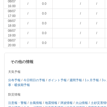
08/07
/
0.0
/
/
16:00
08/07
/
0.0
/
/
17:00
08/07
/
0.0
/
/
18:00
08/07
/
0.0
/
/
19:00
08/07
/
0.0
/
/
20:00
その他の情報
天気予報
分布予報
/
今日明日の予報
/
ポイント予報
/
週間予報
/
1ヶ月予報
/
3
寒・暖侯期予報
防災情報
注意報・警報
/
台風情報
/
地震情報
/
津波情報
/
火山情報
/
土砂災害情