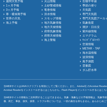
週間天気予報
火山情報
生物平年値
1ヶ月予報
土砂警戒情報
季節の便り
3ヶ月予報
竜巻情報
天気図
寒・暖候期予報
洪水情報
専門天気図
世界の天気
スモッグ情報
専門天気図アーカ
海上予報
地方気象情報
気象衛星
地方天候情報
潮汐・日出没
府県気象情報
紫外線情報
府県天候情報
エマグラム
海上警報
ｳｨﾝﾄﾞﾌﾟﾛﾌｧｲﾗ
空港情報
METAR・TAF
海水温情報
波浪情報
風予測図
雲量図
ダム貯水率
当WEBサイトはJAVAスクリプトを有効にしてご覧ください。また、Adobe社 のAcrobat ReaderとF
Acrobat Readerをインストールするには
こちら
から。Flash Playerをインストールするには
こち
当WEBサイトの情報を二次利用することはできません。気象・海象などの予報情報は、気象学的
傷、死亡、事故、損失、損害、トラブル等については、一切の責任を持ちません。あらかじめご