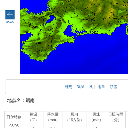
日照
｜
気温
｜
風
｜
雨量
｜
積雪
地点名：鋸南
気温
降水量
風向
風速
日照時間
日付時刻
（℃）
（mm）
（16方位）
（m/s）
（分）
08/05