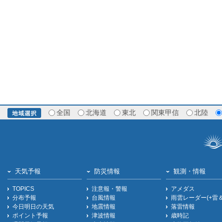
全国
北海道
東北
関東甲信
北陸
天気予報
防災情報
観測・情報
TOPICS
注意報・警報
アメダス
分布予報
台風情報
雨雲レーダー(+雷
今日明日の天気
地震情報
落雷情報
ポイント予報
津波情報
歳時記