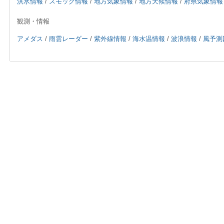
洪水情報
/
スモッグ情報
/
地方気象情報
/
地方天候情報
/
府県気象情報
観測・情報
アメダス
/
雨雲レーダー
/
紫外線情報
/
海水温情報
/
波浪情報
/
風予測