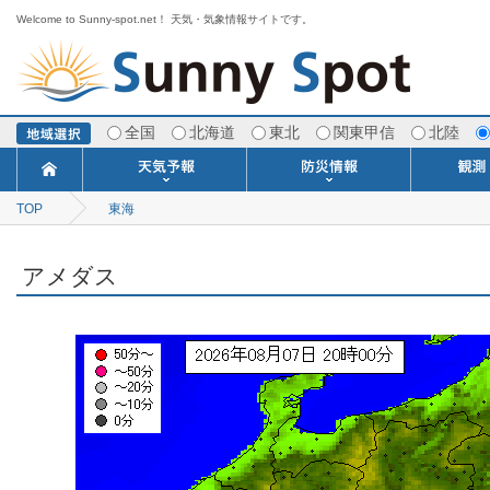
Welcome to Sunny-spot.net！ 天気・気象情報サイトです。
全国
北海道
東北
関東甲信
北陸
TOP
東海
今日明日の天気
寒・暖候期予報
ポイント予報
週間天気予報
世界の天気
1ヶ月予報
3ヶ月予報
分布予報
海上予報
TOPICS
注意報・警報
土砂警戒情報
スモッグ情報
地方気象情報
地方天候情報
府県気象情報
府県天候情報
台風情報
地震情報
津波情報
火山情報
竜巻情報
洪水情報
海上警報
雨雲レーダ
ウィンド
専門天気
MET
潮汐
河川
生
季
専
紫
エ
海
ダ
風
ア
落
気
空
波
風
アメダス