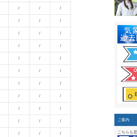
結露 10
/
/
/
ガリレオ
/
/
/
HPリニュー
/
/
/
HPリニュ
/
/
/
週間天気図
/
/
/
太陽光発
/
/
/
気象情報
/
/
/
週間波浪
/
/
/
予報士通
/
/
/
専門天気
ご案内
/
/
/
スマートフ
こちらも
/
/
/