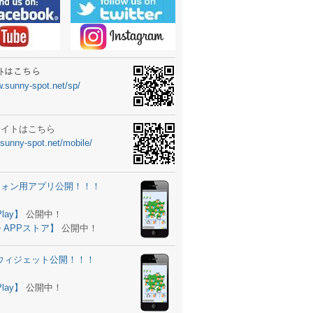
ーターニュータイプ新登場！
ォン ウィジェット公開
士スクールの御案内
ｻｲﾄはこちら
w.sunny-spot.net/sp/
所を移転しました。
 更新
サイトはこちら
.sunny-spot.net/mobile/
サイト OPEN！
 追加
フォン用アプリ公開！！！
。
ーター輸入販売開始！
Play】
公開中！
 APPストア】
公開中！
ォン アプリ バージョンアップ
d用ウィジェット公開！！！
ツ 追加
。
Play】
公開中！