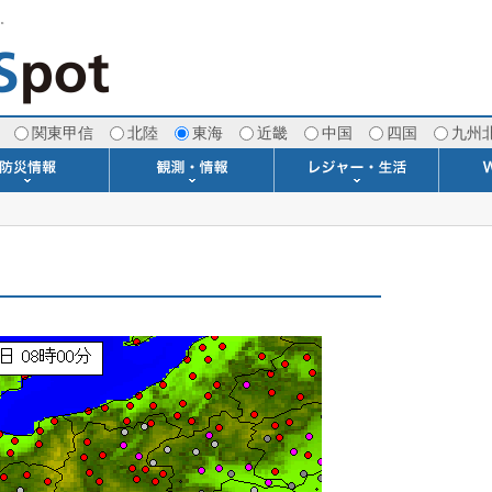
す。
関東甲信
北陸
東海
近畿
中国
四国
九州
注意報・警報
土砂警戒情報
スモッグ情報
地方気象情報
地方天候情報
府県気象情報
府県天候情報
台風情報
地震情報
津波情報
火山情報
竜巻情報
洪水情報
海上警報
雨雲レーダー(+雷＆竜巻)
ウィンドプロファイラー
専門天気図アーカイブ
METAR・TAF
潮汐・日出没
河川水位情報
生物平年値
季節の便り
専門天気図
紫外線情報
エマグラム
海水温情報
ダム貯水率
風予測図2
アメダス
落雷情報
気象衛星
空港情報
波浪情報
風予測図
歳時記
天気図
雲量図
動画ライブラリー
生活・環境予報
琵琶湖[波情報]
桜開花[2026]
サーフィン
サッカー場
推定日射量
紅葉[2025]
ドライブ
キャンプ
ゴルフ
野球場
競馬場
スカイ
お散歩
釣り
洗濯
壁
グ
ポ
We