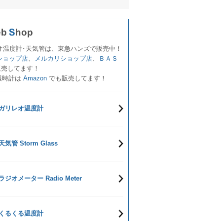
オ温度計･天気管は、東急ハンズで販売中！
!ショップ店
、
メルカリショップ店
、
ＢＡＳ
販売してます！
報時計は
Amazon
でも販売してます！
ガリレオ温度計
天気管 Storm Glass
ラジオメーター Radio Meter
くるくる温度計