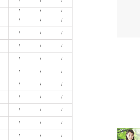
/
/
/
/
/
/
潮汐・日
/
/
/
壁掛け 天
/
/
/
生活・環
/
/
/
気象・海
/
/
/
天気予報 
/
/
/
パトライ
/
/
/
天気管 
/
/
/
ポータブル
/
/
/
落雷・発
/
/
/
ｽﾏｰﾄﾌｫ
/
/
/