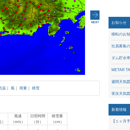
お知らせ
移転のお
社員募集
ダム貯水
METAR
週間天気
気温
｜
風
｜
雨量
｜
積雪
実況天気
琵琶湖の
新着情報
風速
日照時間
積雪量
潮汐・日
【
１ヶ月
位）
（m/s）
（分）
（cm）
動画 - Li