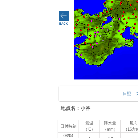
日照
｜
地点名：小谷
気温
降水量
風向
日付時刻
（℃）
（mm）
（16方
08/04