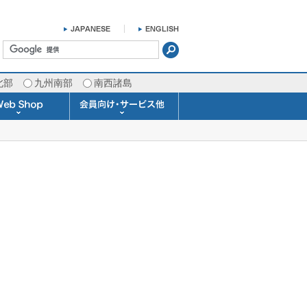
北部
九州南部
南西諸島
掛け時計 温湿度計
ラスバロメーター
ータブル観測機器
b Shopについて
ガリレオ温度計
ガリレオ＆バロ
ラジオメーター
くるくる温度計
発送・お支払い
天気予報時計
天気管
雨量計
概況&イメージサービス
APIデータ提供サービス
各種 気象データの配信
予報士による予報業務
警告灯 通知サービス
長期予報･1ヶ月予報
気象・海況レポート
気象予報士サービス
FAX情報サービス
ラボ (SSI 研究室)
予報士通信講座
専門天気図配信
予報士スクール
お天気パーツ
Pro-Weather
Air-Condition
Sea-Master
メール通知
携帯アプリ
結露予報
Twitter