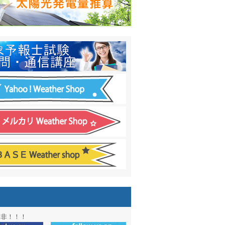
日間予報オプション追加
！
温度計
&
天気管
新色登場！
アル第２弾：本サイト Update!
ーアル第１弾：英語ページOPEN
&週間波浪図を10日に延長しました
電量の推算はじめました
通知サービス「お天気見張り番」開始
図追加しました。
信講座に解析ツール追加！！
図アーカイブ開始！！
ォン アプリ バージョンアップ
是非！！！