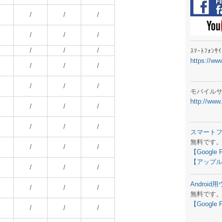
ラジオメ
/
/
/
スマートフ
/
/
/
気象予報
/
/
/
ｽﾏｰﾄﾌｫﾝ
https://ww
弊社事務
/
/
/
生物平年値
/
/
/
モバイル
http://www
予報士学習
/
/
/
専門天気図
/
/
/
スマート
無料です
ラジオメ
/
/
/
【Google 
【アップル
スマートフ
/
/
/
Androi
お天気パー
/
/
/
無料です
【Google 
/
/
/