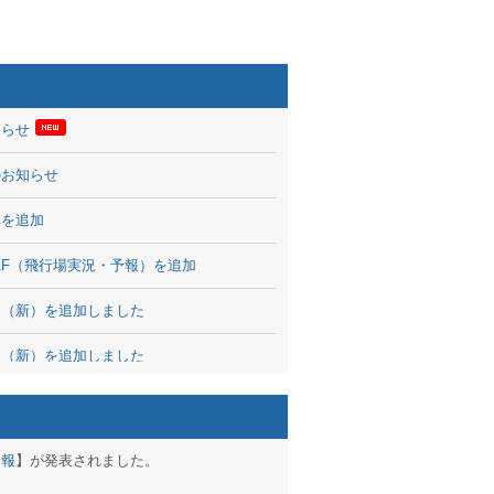
知らせ
のお知らせ
率を追加
 TAF（飛行場実況・予報）を追加
図（新）を追加しました
図（新）を追加しました
波情報を公開
出没、ブログパーツ公開
予報
】が発表されました。
brary 開始しました！