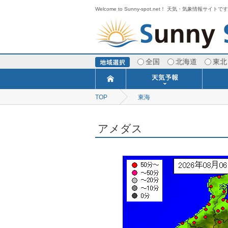
Welcome to Sunny-spot.net！ 天気・気象情報サイトで
全国
北海道
東北
TOP
東海
今日明日の天気
寒・暖候期予報
ポイント予報
週間天気予報
世界の天気
1ヶ月予報
3ヶ月予報
分布予報
海上予報
TOPICS
アメダス