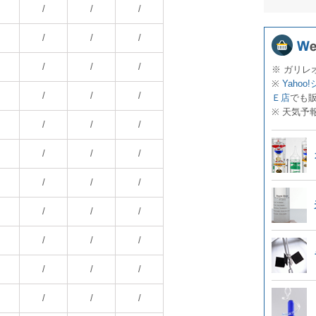
/
/
/
/
/
/
/
/
/
※ ガリレ
※
Yahoo
/
/
/
Ｅ店
でも
※ 天気予
/
/
/
/
/
/
/
/
/
/
/
/
/
/
/
/
/
/
/
/
/