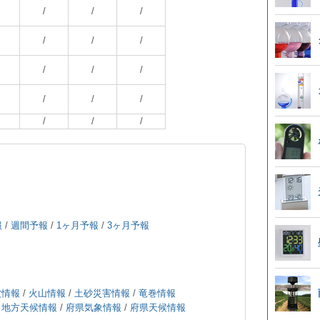
/
/
/
/
/
/
/
/
/
/
/
/
/
/
/
報
/
週間予報
/
1ヶ月予報
/
3ヶ月予報
波情報
/
火山情報
/
土砂災害情報
/
竜巻情報
/
地方天候情報
/
府県気象情報
/
府県天候情報