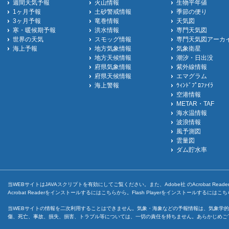
週間天気予報
火山情報
生物平年値
1ヶ月予報
土砂警戒情報
季節の便り
3ヶ月予報
竜巻情報
天気図
寒・暖候期予報
洪水情報
専門天気図
世界の天気
スモッグ情報
専門天気図アーカ
海上予報
地方気象情報
気象衛星
地方天候情報
潮汐・日出没
府県気象情報
紫外線情報
府県天候情報
エマグラム
海上警報
ｳｨﾝﾄﾞﾌﾟﾛﾌｧｲﾗ
空港情報
METAR・TAF
海水温情報
波浪情報
風予測図
雲量図
ダム貯水率
当WEBサイトはJAVAスクリプトを有効にしてご覧ください。また、Adobe社 のAcrobat ReaderとF
Acrobat Readerをインストールするには
こちら
から。Flash Playerをインストールするには
こち
当WEBサイトの情報を二次利用することはできません。気象・海象などの予報情報は、気象学的
傷、死亡、事故、損失、損害、トラブル等については、一切の責任を持ちません。あらかじめご