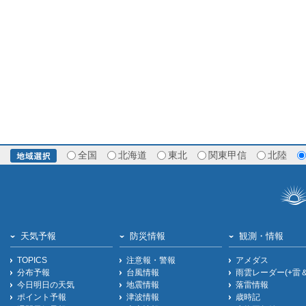
全国
北海道
東北
関東甲信
北陸
天気予報
防災情報
観測・情報
TOPICS
注意報・警報
アメダス
分布予報
台風情報
雨雲レーダー(+雷
今日明日の天気
地震情報
落雷情報
ポイント予報
津波情報
歳時記