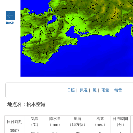
日照
｜
気温
｜
風
｜
雨量
｜
積雪
地点名：松本空港
気温
降水量
風向
風速
日照時間
日付時刻
（℃）
（mm）
（16方位）
（m/s）
（分）
08/07