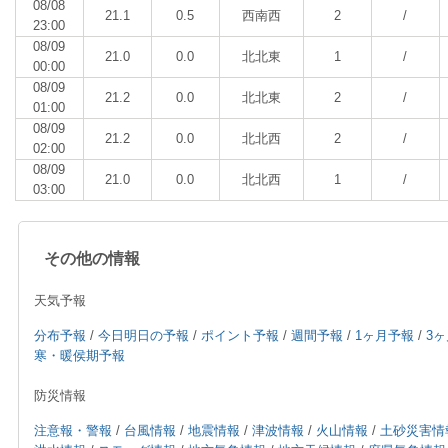
08/08
21.1
0.5
西南西
2
/
23:00
08/09
21.0
0.0
北北東
1
/
00:00
08/09
21.2
0.0
北北東
2
/
01:00
08/09
21.2
0.0
北北西
2
/
02:00
08/09
21.0
0.0
北北西
1
/
03:00
その他の情報
天気予報
分布予報
/
今日明日の予報
/
ポイント予報
/
週間予報
/
1ヶ月予報
/
3
寒・暖侯期予報
防災情報
注意報・警報
/
台風情報
/
地震情報
/
津波情報
/
火山情報
/
土砂災害情