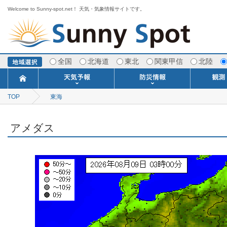
Welcome to Sunny-spot.net！ 天気・気象情報サイトです。
全国
北海道
東北
関東甲信
北陸
TOP
東海
今日明日の天気
寒・暖候期予報
ポイント予報
週間天気予報
世界の天気
1ヶ月予報
3ヶ月予報
分布予報
海上予報
TOPICS
注意報・警報
土砂警戒情報
スモッグ情報
地方気象情報
地方天候情報
府県気象情報
府県天候情報
台風情報
地震情報
津波情報
火山情報
竜巻情報
洪水情報
海上警報
雨雲レーダ
ウィンド
専門天気
MET
潮汐
河川
生
季
専
紫
エ
海
ダ
風
ア
落
気
空
波
風
アメダス