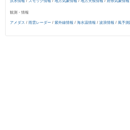
洪水情報
/
スモッグ情報
/
地方気象情報
/
地方天候情報
/
府県気象情報
観測・情報
アメダス
/
雨雲レーダー
/
紫外線情報
/
海水温情報
/
波浪情報
/
風予測