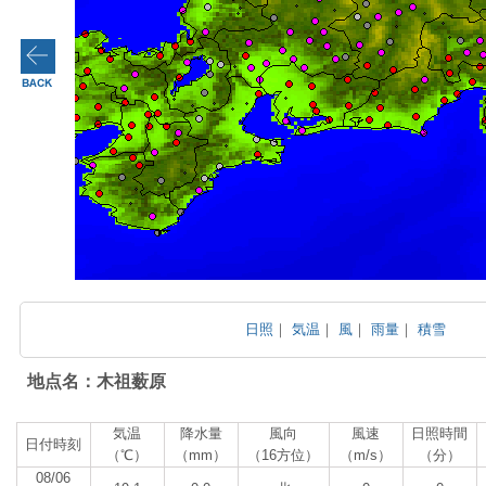
日照
｜
気温
｜
風
｜
雨量
｜
積雪
地点名：木祖薮原
気温
降水量
風向
風速
日照時間
日付時刻
（℃）
（mm）
（16方位）
（m/s）
（分）
08/06