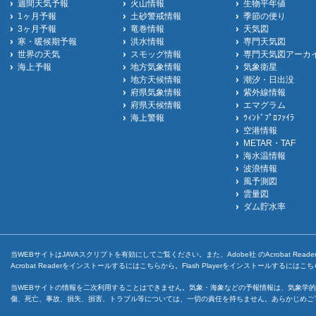
週間天気予報
火山情報
生物平年値
1ヶ月予報
土砂警戒情報
季節の便り
3ヶ月予報
竜巻情報
天気図
寒・暖候期予報
洪水情報
専門天気図
世界の天気
スモッグ情報
専門天気図アーカ
海上予報
地方気象情報
気象衛星
地方天候情報
潮汐・日出没
府県気象情報
紫外線情報
府県天候情報
エマグラム
海上警報
ｳｨﾝﾄﾞﾌﾟﾛﾌｧｲﾗ
空港情報
METAR・TAF
海水温情報
波浪情報
風予測図
雲量図
ダム貯水率
当WEBサイトはJAVAスクリプトを有効にしてご覧ください。また、Adobe社 のAcrobat ReaderとF
Acrobat Readerをインストールするには
こちら
から。Flash Playerをインストールするには
こち
当WEBサイトの情報を二次利用することはできません。気象・海象などの予報情報は、気象学的
傷、死亡、事故、損失、損害、トラブル等については、一切の責任を持ちません。あらかじめご