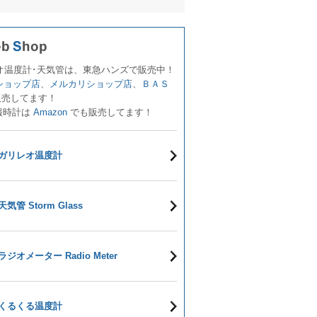
オ温度計･天気管は、東急ハンズで販売中！
!ショップ店
、
メルカリショップ店
、
ＢＡＳ
販売してます！
報時計は
Amazon
でも販売してます！
ガリレオ温度計
天気管 Storm Glass
ラジオメーター Radio Meter
くるくる温度計