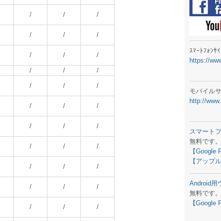
ラジオメ
/
/
/
スマートフ
/
/
/
気象予報
ｽﾏｰﾄﾌｫﾝ
/
/
/
https://ww
弊社事務
/
/
/
生物平年値
/
/
/
モバイル
http://www
予報士学習
/
/
/
専門天気図
/
/
/
スマート
無料です
ラジオメ
/
/
/
【Google 
【アップル
スマートフ
/
/
/
Androi
お天気パー
/
/
/
無料です
【Google 
/
/
/