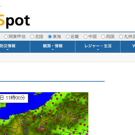
す。
関東甲信
北陸
東海
近畿
中国
四国
九州
注意報・警報
土砂警戒情報
スモッグ情報
地方気象情報
地方天候情報
府県気象情報
府県天候情報
台風情報
地震情報
津波情報
火山情報
竜巻情報
洪水情報
海上警報
雨雲レーダー(+雷＆竜巻)
ウィンドプロファイラー
専門天気図アーカイブ
METAR・TAF
潮汐・日出没
河川水位情報
生物平年値
季節の便り
専門天気図
紫外線情報
エマグラム
海水温情報
ダム貯水率
風予測図2
アメダス
落雷情報
気象衛星
空港情報
波浪情報
風予測図
歳時記
天気図
雲量図
動画ライブラリー
生活・環境予報
琵琶湖[波情報]
桜開花[2026]
サーフィン
サッカー場
推定日射量
紅葉[2025]
ドライブ
キャンプ
ゴルフ
野球場
競馬場
スカイ
お散歩
釣り
洗濯
壁
グ
ポ
We