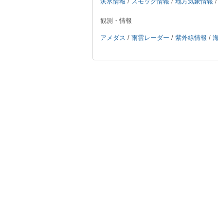
洪水情報
/
スモッグ情報
/
地方気象情報
観測・情報
アメダス
/
雨雲レーダー
/
紫外線情報
/