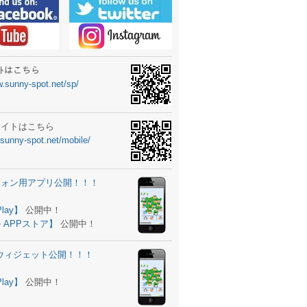
ーターニュータイプ新登場！
ォン ウィジェット公開
士スクールの御案内
ｻｲﾄはこちら
w.sunny-spot.net/sp/
所を移転しました。
 更新
サイトはこちら
.sunny-spot.net/mobile/
サイト OPEN！
 追加
フォン用アプリ公開！！！
。
ーター輸入販売開始！
Play】
公開中！
 APPストア】
公開中！
ォン アプリ バージョンアップ
d用ウィジェット公開！！！
ツ 追加
。
Play】
公開中！