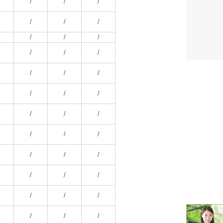
/
/
/
潮汐・日
/
/
/
/
/
/
壁掛け 天
/
/
/
生活・環
/
/
/
気象・海
/
/
/
天気予報 
/
/
/
パトライ
/
/
/
天気管 
/
/
/
ポータブル
/
/
/
落雷・発
/
/
/
ｽﾏｰﾄﾌｫ
/
/
/