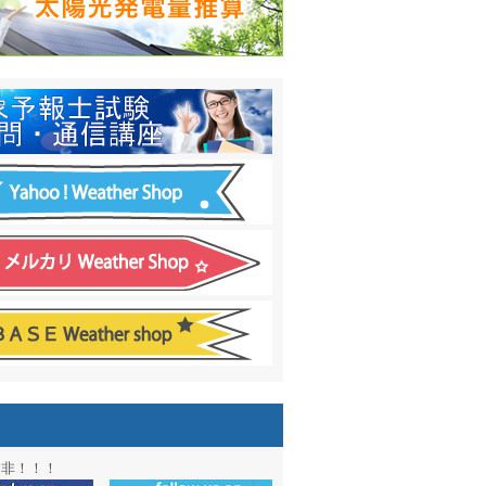
日間予報オプション追加
！
温度計
&
天気管
新色登場！
アル第２弾：本サイト Update!
ーアル第１弾：英語ページOPEN
&週間波浪図を10日に延長しました
電量の推算はじめました
通知サービス「お天気見張り番」開始
図追加しました。
信講座に解析ツール追加！！
図アーカイブ開始！！
ォン アプリ バージョンアップ
是非！！！