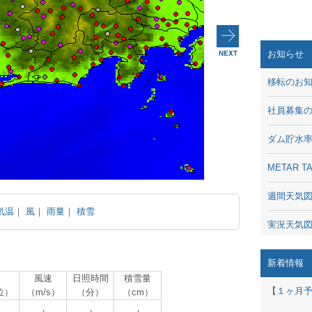
お知らせ
移転のお
社員募集
ダム貯水
METAR
週間天気
気温
｜
風
｜
雨量
｜
積雪
実況天気
琵琶湖の
新着情報
風速
日照時間
積雪量
潮汐・日
【
１ヶ月
位）
（m/s）
（分）
（cm）
動画 - Li