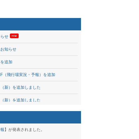
知らせ
のお知らせ
率を追加
 TAF（飛行場実況・予報）を追加
図（新）を追加しました
図（新）を追加しました
波情報を公開
出没、ブログパーツ公開
予報
】が発表されました。
brary 開始しました！