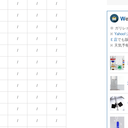
/
/
/
/
/
/
/
/
/
※ ガリレ
※
Yahoo
/
/
/
Ｅ店
でも
※ 天気予
/
/
/
/
/
/
/
/
/
/
/
/
/
/
/
/
/
/
/
/
/