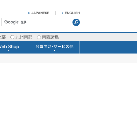
北部
九州南部
南西諸島
掛け時計 温湿度計
ラスバロメーター
ータブル観測機器
b Shopについて
ガリレオ温度計
ガリレオ＆バロ
ラジオメーター
くるくる温度計
発送・お支払い
天気予報時計
天気管
雨量計
概況&イメージサービス
APIデータ提供サービス
各種 気象データの配信
予報士による予報業務
警告灯 通知サービス
長期予報･1ヶ月予報
気象・海況レポート
気象予報士サービス
FAX情報サービス
ラボ (SSI 研究室)
予報士通信講座
専門天気図配信
予報士スクール
お天気パーツ
Pro-Weather
Air-Condition
Sea-Master
メール通知
携帯アプリ
結露予報
Twitter