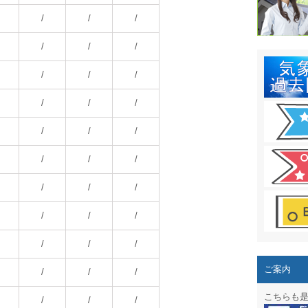
結露 10
/
/
/
ガリレオ
/
/
/
HPリニュー
/
/
/
HPリニュ
/
/
/
週間天気図
/
/
/
太陽光発
/
/
/
気象情報
/
/
/
週間波浪
/
/
/
予報士通
/
/
/
専門天気
ご案内
/
/
/
スマートフ
こちらも
/
/
/