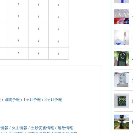
/
/
/
/
/
/
/
/
/
/
/
/
/
/
/
報
/
週間予報
/
1ヶ月予報
/
3ヶ月予報
波情報
/
火山情報
/
土砂災害情報
/
竜巻情報