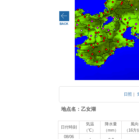
日照
｜
地点名：乙女湖
気温
降水量
風向
日付時刻
（℃）
（mm）
（16方
08/06