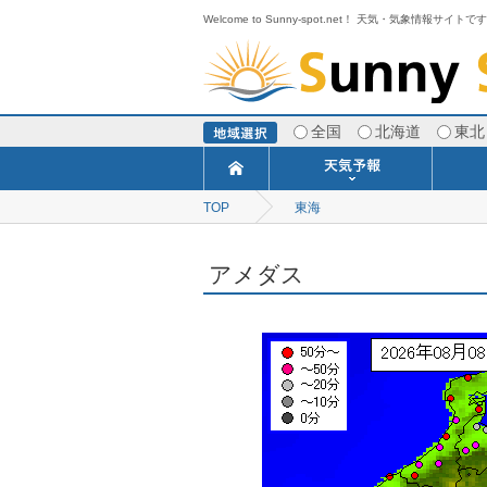
Welcome to Sunny-spot.net！ 天気・気象情報サイトで
全国
北海道
東北
TOP
東海
今日明日の天気
寒・暖候期予報
ポイント予報
週間天気予報
世界の天気
1ヶ月予報
3ヶ月予報
分布予報
海上予報
TOPICS
アメダス