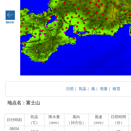
日照
｜
気温
｜
風
｜
雨量
｜
積雪
地点名：富士山
気温
降水量
風向
風速
日照時間
日付時刻
（℃）
（mm）
（16方位）
（m/s）
（分）
08/04