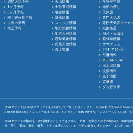
週間天気予報
火山情報
生物平年値
1ヶ月予報
土砂警戒情報
季節の便り
3ヶ月予報
竜巻情報
天気図
寒・暖候期予報
洪水情報
専門天気図
世界の天気
スモッグ情報
専門天気図アーカ
海上予報
地方気象情報
気象衛星
地方天候情報
潮汐・日出没
府県気象情報
紫外線情報
府県天候情報
エマグラム
海上警報
ｳｨﾝﾄﾞﾌﾟﾛﾌｧｲﾗ
空港情報
METAR・TAF
海水温情報
波浪情報
風予測図
雲量図
ダム貯水率
当WEBサイトはJAVAスクリプトを有効にしてご覧ください。また、Adobe社 のAcrobat ReaderとF
Acrobat Readerをインストールするには
こちら
から。Flash Playerをインストールするには
こち
当WEBサイトの情報を二次利用することはできません。気象・海象などの予報情報は、気象学的
傷、死亡、事故、損失、損害、トラブル等については、一切の責任を持ちません。あらかじめご