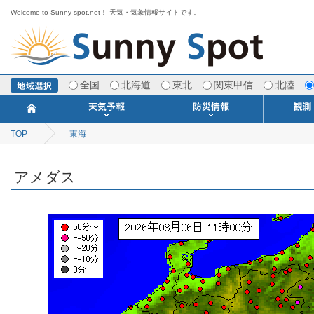
Welcome to Sunny-spot.net！ 天気・気象情報サイトです。
全国
北海道
東北
関東甲信
北陸
TOP
東海
今日明日の天気
寒・暖候期予報
ポイント予報
週間天気予報
世界の天気
1ヶ月予報
3ヶ月予報
分布予報
海上予報
TOPICS
注意報・警報
土砂警戒情報
スモッグ情報
地方気象情報
地方天候情報
府県気象情報
府県天候情報
台風情報
地震情報
津波情報
火山情報
竜巻情報
洪水情報
海上警報
雨雲レーダ
ウィンド
専門天気
MET
潮汐
河川
生
季
専
紫
エ
海
ダ
風
ア
落
気
空
波
風
アメダス