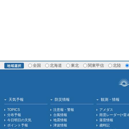
全国
北海道
東北
関東甲信
北陸
天気予報
防災情報
観測・情報
TOPICS
注意報・警報
アメダス
分布予報
台風情報
雨雲レーダー(+雷
今日明日の天気
地震情報
落雷情報
ポイント予報
津波情報
歳時記