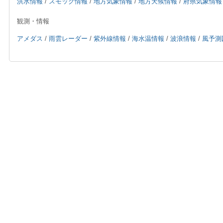
洪水情報
/
スモッグ情報
/
地方気象情報
/
地方天候情報
/
府県気象情報
観測・情報
アメダス
/
雨雲レーダー
/
紫外線情報
/
海水温情報
/
波浪情報
/
風予測