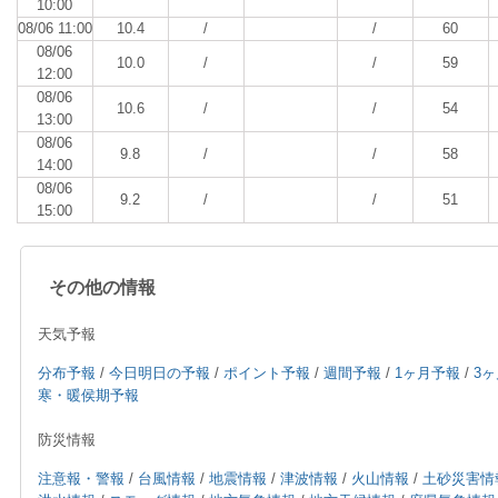
10:00
08/06 11:00
10.4
/
/
60
08/06
10.0
/
/
59
12:00
08/06
10.6
/
/
54
13:00
08/06
9.8
/
/
58
14:00
08/06
9.2
/
/
51
15:00
その他の情報
天気予報
分布予報
/
今日明日の予報
/
ポイント予報
/
週間予報
/
1ヶ月予報
/
3
寒・暖侯期予報
防災情報
注意報・警報
/
台風情報
/
地震情報
/
津波情報
/
火山情報
/
土砂災害情